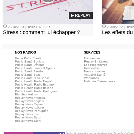
▶ REPLAY
25/10/2023 | Didier GALIBERT
25/09/2022 | Didi
Stress : comment lui échapper ?
Les effets du
NOS RADIOS
SERVICES
Radio Public Santé
Fréquences
Public Santé Seniors
Replay Emissions
Public Santé Détente
Les Programmes
Public Santé Loisirs & Sports
Recherche
Public Santé Famille
Nous contacter
Public Santé Sexo
Actualité Santé
Public Santé Nutri-Conso
Webradios
Public Health Radio English
Maladies Saisonnières
Public Health Radio Espanol
Public Health Radio Italiano
Public Health Radio Portuguès
Bien-être Animal
Replay News Français
Replay News Anglais
Replay News Espanol
Replay News Italiano
Replay News Portuguès
Replay News Eco
Replay News Sport
Replay News Story
Droits de reproduction et de diffusion réservés © Con