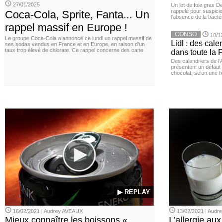
27/01/2025
Un lot de foie gras D
rappelé pour suspicio
Coca-Cola, Sprite, Fanta... Un
l'absence de la bacté
rappel massif en Europe !
CONSO
10/1
Le groupe Coca-Cola a annoncé ce lundi un rappel massif de
Lidl : des cale
ses sodas vendus en France et en Europe, en raison d'un
taux trop élevé de chlorate. Ce rappel concerne des cane
dans toute la 
Des calendriers de l
présentent un défaut 
chocolat, selon une f
▶ REPLAY
16/02/2021 | Audrey AVEAUX
13/02/2021 | Aud
Mieux connaître les boissons «
L’allergie aux