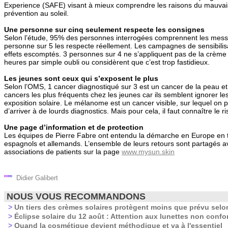
Experience (SAFE) visant à mieux comprendre les raisons du mauvais
prévention au soleil.
Une personne sur cinq seulement respecte les consignes
Selon l’étude, 95% des personnes interrogées comprennent les mes
personne sur 5 les respecte réellement. Les campagnes de sensibilis
effets escomptés. 3 personnes sur 4 ne s’appliquent pas de la crème 
heures par simple oubli ou considèrent que c’est trop fastidieux.
Les jeunes sont ceux qui s’exposent le plus
Selon l’OMS, 1 cancer diagnostiqué sur 3 est un cancer de la peau et
cancers les plus fréquents chez les jeunes car ils semblent ignorer l
exposition solaire. Le mélanome est un cancer visible, sur lequel on 
d’arriver à de lourds diagnostics. Mais pour cela, il faut connaître le r
Une page d’information et de protection
Les équipes de Pierre Fabre ont entendu la démarche en Europe en tr
espagnols et allemands. L’ensemble de leurs retours sont partagés av
associations de patients sur la page
www.mysun.skin
Didier Galibert
NOUS VOUS RECOMMANDONS
>
Un tiers des crèmes solaires protègent moins que prévu selo
>
Éclipse solaire du 12 août : Attention aux lunettes non confo
>
Quand la cosmétique devient méthodique et va à l'essentiel