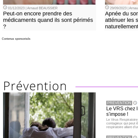
01/12/2023 | Arnaud BEAUSSIER
29/09/2023 | Arn
Peut-on encore prendre des
Apnée du so
médicaments quand ils sont périmés
atténuer les
?
naturellemen
Contenus sponsorisés
PREVENTION
Le VRS chez le
s'impose !
Le Virus Respiratoire
contagieux qui peut ê
respiratoire allant d’
PREVENTION