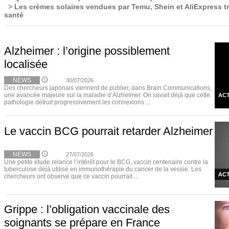
>
Les crèmes solaires vendues par Temu, Shein et AliExpress t
santé
Alzheimer : l’origine possiblement
localisée
NEWS
30/07/2026
Des chercheurs japonais viennent de publier, dans Brain Communications,
une avancée majeure sur la maladie d’Alzheimer. On savait déjà que cette
ACT
pathologie détruit progressivement les connexions ...
Le vaccin BCG pourrait retarder Alzheimer
NEWS
27/07/2026
Une petite étude relance l’intérêt pour le BCG, vaccin centenaire contre la
tuberculose déjà utilisé en immunothérapie du cancer de la vessie. Les
ACT
chercheurs ont observé que ce vaccin pourrait ...
Grippe : l’obligation vaccinale des
soignants se prépare en France