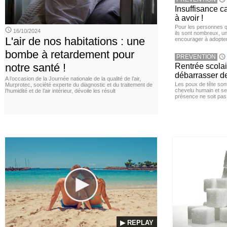
Insuffisance c
à avoir !
Pour les personnes qu
16/10/2024
ils sont nombreux, u
L'air de nos habitations : une
encourager à adopter
bombe à retardement pour
PREVENTION
notre santé !
Rentrée scola
débarrasser d
A l’occasion de la Journée nationale de la qualité de l’air,
Les poux de tête sont 
Murprotec, société experte du diagnostic et du traitement de
chevelu humain et se
l’humidité et de l’air intérieur, dévoile les résult
présence ne soit pas
▶ REPLAY