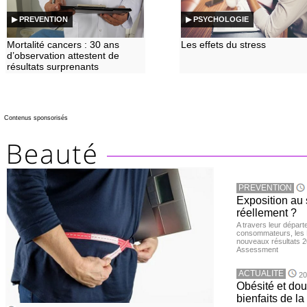
▶ PREVENTION
▶ PSYCHOLOGIE
Mortalité cancers : 30 ans
Les effets du stress
d’observation attestent de
résultats surprenants
Contenus sponsorisés
PREVENTION
Exposition au 
réellement ?
A travers leur départ
consommateurs, les L
nouveaux résultats 
Assessment
ACTUALITE
20
Obésité et doul
bienfaits de l