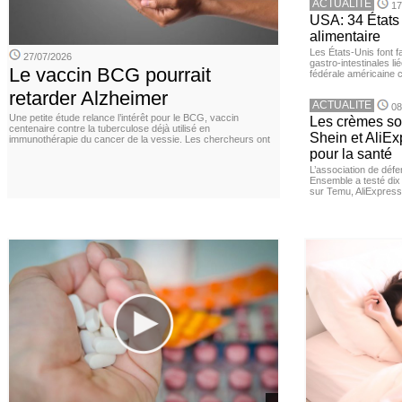
ACTUALITE
17
USA: 34 États 
alimentaire
Les États-Unis font 
27/07/2026
gastro-intestinales li
Le vaccin BCG pourrait
fédérale américaine 
retarder Alzheimer
ACTUALITE
08
Une petite étude relance l’intérêt pour le BCG, vaccin
Les crèmes so
centenaire contre la tuberculose déjà utilisé en
Shein et AliE
immunothérapie du cancer de la vessie. Les chercheurs ont
pour la santé
L’association de dé
Ensemble a testé di
sur Temu, AliExpress 