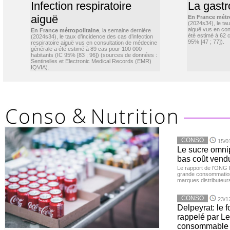
Infection respiratoire
La gastr
aiguë
En France métr
(2024s34), le ta
aiguë vus en con
En France métropolitaine
, la semaine dernière
été estimé à 62 
(2024s34), le taux d’incidence des cas d’infection
95% [47 ; 77]).
respiratoire aiguë vus en consultation de médecine
générale a été estimé à 89 cas pour 100 000
habitants (IC 95% [83 ; 96]) (sources de données :
Sentinelles et Electronic Medical Records (EMR)
IQVIA).
CONSO
15/0
Le sucre omnip
bas coût vend
Le rapport de l'ONG 
grande consommation
marques distributeur
CONSO
23/1
Delpeyrat: le f
rappelé par Le
consommable