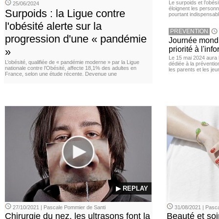
Le surpoids et l’obési
25/06/2024
éloignent les personn
Surpoids : la Ligue contre
pourtant indispensabl
l'obésité alerte sur la
PREVENTION
progression d'une « pandémie
Journée mondia
priorité à l'in
»
Le 15 mai 2024 aura l
L’obésité, qualifiée de « pandémie moderne » par la Ligue
dédiée à la préventio
nationale contre l’Obésité, affecte 18,1% des adultes en
les parents et les je
France, selon une étude récente. Devenue une
▶ REPLAY
27/10/2021 | Pascale Pommier de Santi
31/08/2021 | Pasca
Chirurgie du nez, les ultrasons font la
Beauté et soi