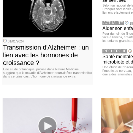
se sent seul
Selon un rapport de 
Français sont isolés 
lien entre isolement e
ACTUALITE
15
Aider son enfa
Peur du noir, de l'i
face à l'avenir, cra
les enfants grandisse
31/01/2024
Transmission d'Alzheimer : un
RECHERCHE
lien avec les hormones de
Santé mentale 
croissance ?
microbiote et 
Une étude de l’Inserm
Une étude britannique, publiée dans Nature Medicine,
l’intestin au cerveau,
suggère que la maladie d’Alzheimer pourrait être transmissible
due à des anomalies d
dans certains cas. L'hormone de croissance extra