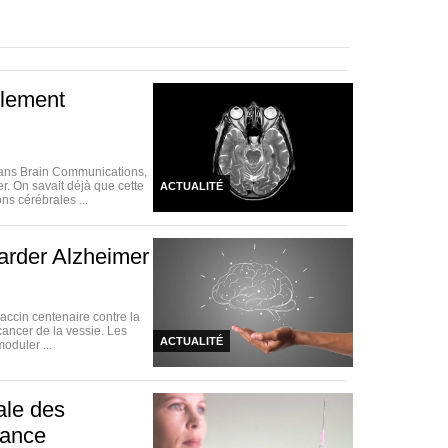
blement
dans Brain Communications,
. On savait déjà que cette
ACTUALITÉ
ns cérébrales ...
arder Alzheimer
vaccin centenaire contre la
cancer de la vessie. Les
ACTUALITÉ
oduler ...
nale des
rance