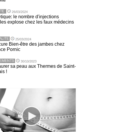
TE
26/03/2024
tique: le nombre d'injections
ales explose chez les faux médecins
ALITE
25/03/2024
ure Bien-être des jambes chez
nce Pornic
TEMENTS
30/10/2023
urer sa peau aux Thermes de Saint-
is !