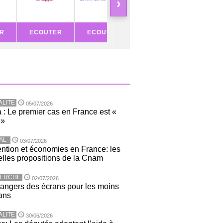
›
R
ECOUTER
ECOUTER
ECOUTER
ECOU
ALITE
05/07/2026
 : Le premier cas en France est «
 »
AL
03/07/2026
ntion et économies en France: les
lles propositions de la Cnam
ERCHE
02/07/2026
angers des écrans pour les moins
ans
ALITE
30/06/2026