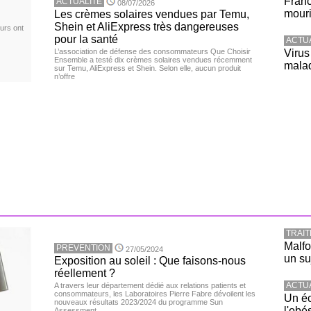
Franc
ACTUALITE
08/07/2026
mouri
Les crèmes solaires vendues par Temu,
Shein et AliExpress très dangereuses
urs ont
pour la santé
ACTU
L’association de défense des consommateurs Que Choisir
Virus
Ensemble a testé dix crèmes solaires vendues récemment
malad
sur Temu, AliExpress et Shein. Selon elle, aucun produit
n’offre
TRAI
Malfo
PREVENTION
27/05/2024
un su
Exposition au soleil : Que faisons-nous
réellement ?
ACTU
A travers leur département dédié aux relations patients et
consommateurs, les Laboratoires Pierre Fabre dévoilent les
Un éc
nouveaux résultats 2023/2024 du programme Sun
l'obé
Assessment