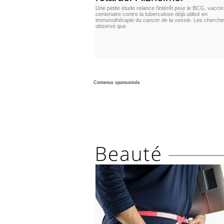
Une petite étude relance l’intérêt pour le BCG, vaccin
centenaire contre la tuberculose déjà utilisé en
immunothérapie du cancer de la vessie. Les cherche
observé que
Contenus sponsorisés