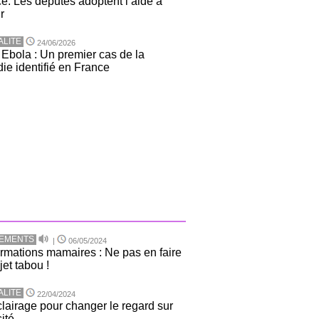
e: Les députés adoptent l’aide à
r
ALITE
24/06/2026
 Ebola : Un premier cas de la
ie identifié en France
TEMENTS
|
06/05/2024
rmations mamaires : Ne pas en faire
jet tabou !
ALITE
22/04/2024
lairage pour changer le regard sur
sité