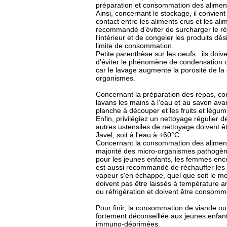
préparation et consommation des alimen
Ainsi, concernant le stockage, il convient
contact entre les aliments crus et les ali
recommandé d'éviter de surcharger le réfr
l'intérieur et de congeler les produits dé
limite de consommation.
Petite parenthèse sur les oeufs : ils doi
d'éviter le phénomène de condensation d'
car le lavage augmente la porosité de la 
organismes.
Concernant la préparation des repas, co
lavans les mains à l'eau et au savon avan
planche à découper et les fruits et légu
Enfin, privilégiez un nettoyage régulier
autres ustensiles de nettoyage doivent êt
Javel, soit à l'eau à +60°C.
Concernant la consommation des aliments,
majorité des micro-organismes pathogènes
pour les jeunes enfants, les femmes enc
est aussi recommandé de réchauffer les a
vapeur s'en échappe, quel que soit le moy
doivent pas être laissés à température
ou réfrigération et doivent être consomm
Pour finir, la consommation de viande ou d
fortement déconseillée aux jeunes enfa
immuno-déprimées.