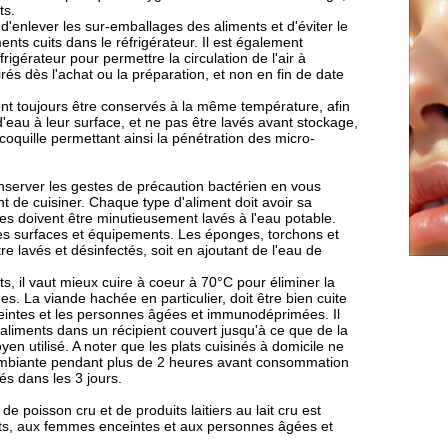
ts.
 d'enlever les sur-emballages des aliments et d'éviter le
ments cuits dans le réfrigérateur. Il est également
igérateur pour permettre la circulation de l'air à
sirés dès l'achat ou la préparation, et non en fin de date
vent toujours être conservés à la même température, afin
eau à leur surface, et ne pas être lavés avant stockage,
coquille permettant ainsi la pénétration des micro-
nserver les gestes de précaution bactérien en vous
t de cuisiner. Chaque type d'aliment doit avoir sa
mes doivent être minutieusement lavés à l'eau potable.
 des surfaces et équipements. Les éponges, torchons et
re lavés et désinfectés, soit en ajoutant de l'eau de
 il vaut mieux cuire à coeur à 70°C pour éliminer la
. La viande hachée en particulier, doit être bien cuite
eintes et les personnes âgées et immunodéprimées. Il
liments dans un récipient couvert jusqu'à ce que de la
en utilisé. A noter que les plats cuisinés à domicile ne
 ambiante pendant plus de 2 heures avant consommation
és dans les 3 jours.
e poisson cru et de produits laitiers au lait cru est
nts, aux femmes enceintes et aux personnes âgées et