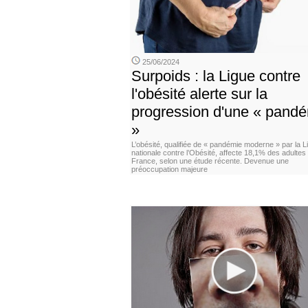
25/06/2024
Surpoids : la Ligue contre
l'obésité alerte sur la
progression d'une « pand
»
L’obésité, qualifiée de « pandémie moderne » par la L
nationale contre l’Obésité, affecte 18,1% des adultes
France, selon une étude récente. Devenue une
préoccupation majeure