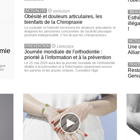
ACTUALITE
20/05/2024
BEAU
Obésité et douleurs articulaires, les
Esthé
bienfaits de la Chiropraxie
illég
Le surpoids et l’obésité favorisent les douleurs articulaires et
!
éloignent les personnes concernées de l’activité physique
pourtant indispensable. C’est là que les chiropracteurs
ACTU
PREVENTION
Une c
13/05/2024
émie
Journée mondiale de l'orthodontie :
Allia
priorité à l'information et à la prévention
Le 15 mai 2024 aura lieu la journée mondiale de l’orthodontie
TRAI
igue
dédiée à la prévention et à l’information notamment envers
 en
Resta
les parents et les jeunes enfants. Connaître l’âge
Gerva