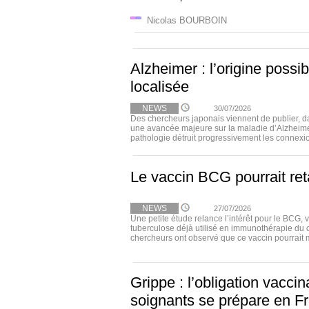
Nicolas BOURBOIN
Alzheimer : l’origine possi
localisée
NEWS
30/07/2026
Des chercheurs japonais viennent de publier, 
une avancée majeure sur la maladie d’Alzheimer
pathologie détruit progressivement les connexio
Le vaccin BCG pourrait ret
NEWS
27/07/2026
Une petite étude relance l’intérêt pour le BCG, 
tuberculose déjà utilisé en immunothérapie du 
chercheurs ont observé que ce vaccin pourrait m
Grippe : l’obligation vacci
soignants se prépare en F