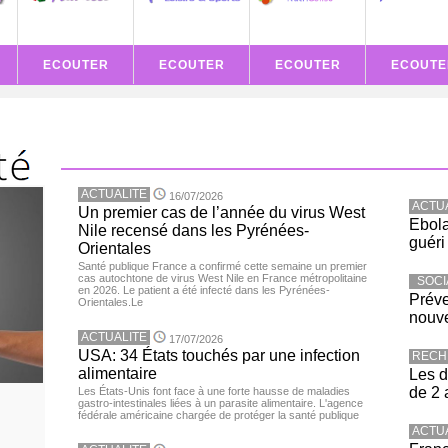
ECOUTER
ECOUTER
ECOUTER
ECOUTE
ACTUALITE
16/07/2026
ACTU
Un premier cas de l’année du virus West
Ebola
Nile recensé dans les Pyrénées-
guéri
Orientales
Santé publique France a confirmé cette semaine un premier
cas autochtone de virus West Nile en France métropolitaine
SOCI
en 2026. Le patient a été infecté dans les Pyrénées-
Préve
Orientales.Le
nouve
ACTUALITE
17/07/2026
USA: 34 États touchés par une infection
RECH
alimentaire
Les d
de 2 
Les États-Unis font face à une forte hausse de maladies
gastro-intestinales liées à un parasite alimentaire. L'agence
fédérale américaine chargée de protéger la santé publique
ACTU