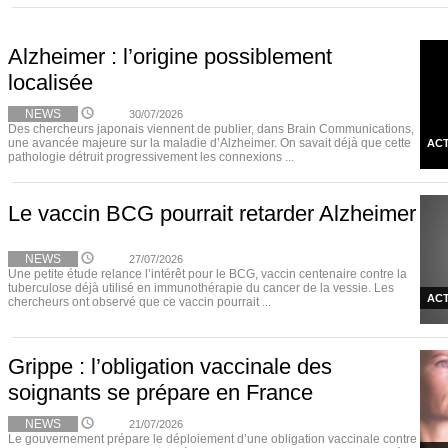
Alzheimer : l’origine possiblement
localisée
NEWS
30/07/2026
Des chercheurs japonais viennent de publier, dans Brain Communications,
une avancée majeure sur la maladie d’Alzheimer. On savait déjà que cette
ACT
pathologie détruit progressivement les connexions ...
Le vaccin BCG pourrait retarder Alzheimer
NEWS
27/07/2026
Une petite étude relance l’intérêt pour le BCG, vaccin centenaire contre la
tuberculose déjà utilisé en immunothérapie du cancer de la vessie. Les
ACT
chercheurs ont observé que ce vaccin pourrait ...
Grippe : l’obligation vaccinale des
soignants se prépare en France
NEWS
21/07/2026
Le gouvernement prépare le déploiement d’une obligation vaccinale contre