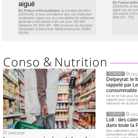
aiguë
En France métr
(2024s34), le ta
aiguë vus en con
En France métropolitaine
, la semaine dernière
été estimé à 62 
(2024s34), le taux d’incidence des cas d’infection
95% [47 ; 77]).
respiratoire aiguë vus en consultation de médecine
générale a été estimé à 89 cas pour 100 000
habitants (IC 95% [83 ; 96]) (sources de données :
Sentinelles et Electronic Medical Records (EMR)
IQVIA).
CONSO
23/1
Delpeyrat: le f
rappelé par Le
consommable
Un lot de foie gras D
rappelé pour suspicio
l'absence de la bacté
CONSO
10/1
Lidl : des cale
dans toute la 
Des calendriers de l
15/01/2025
présentent un défaut 