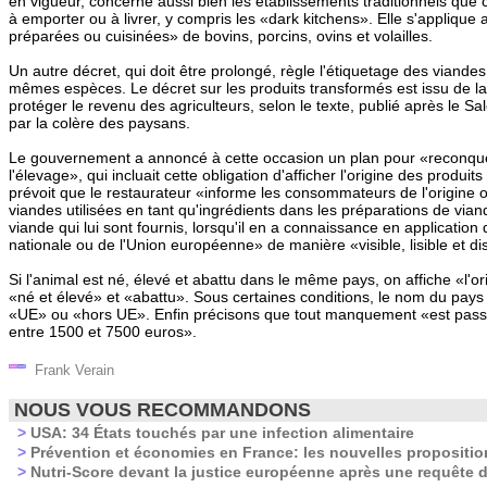
en vigueur, concerne aussi bien les établissements traditionnels que 
à emporter ou à livrer, y compris les «dark kitchens». Elle s'appliqu
préparées ou cuisinées» de bovins, porcins, ovins et volailles.
Un autre décret, qui doit être prolongé, règle l'étiquetage des viand
mêmes espèces. Le décret sur les produits transformés est issu de la 
protéger le revenu des agriculteurs, selon le texte, publié après le Sa
par la colère des paysans.
Le gouvernement a annoncé à cette occasion un plan pour «reconquér
l'élevage», qui incluait cette obligation d'afficher l'origine des produit
prévoit que le restaurateur «informe les consommateurs de l'origine
viandes utilisées en tant qu'ingrédients dans les préparations de vian
viande qui lui sont fournis, lorsqu'il en a connaissance en application
nationale ou de l'Union européenne» de manière «visible, lisible et dis
Si l'animal est né, élevé et abattu dans le même pays, on affiche «l'or
«né et élevé» et «abattu». Sous certaines conditions, le nom du pays
«UE» ou «hors UE». Enfin précisons que tout manquement «est pas
entre 1500 et 7500 euros».
Frank Verain
NOUS VOUS RECOMMANDONS
>
USA: 34 États touchés par une infection alimentaire
>
Prévention et économies en France: les nouvelles propositi
>
Nutri-Score devant la justice européenne après une requête d