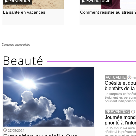
▶ PREVENTION
▶ PSYCHOLOGIE
La santé en vacances
Comment résister au stress 
Contenus sponsorisés
ACTUALITE
20
Obésité et doul
bienfaits de l
Le surpoids et l’obési
éloignent les personn
pourtant indispensabl
PREVENTION
Journée mondia
priorité à l'in
Le 15 mai 2024 aura l
27/05/2024
dédiée à la préventio
les parents et les je