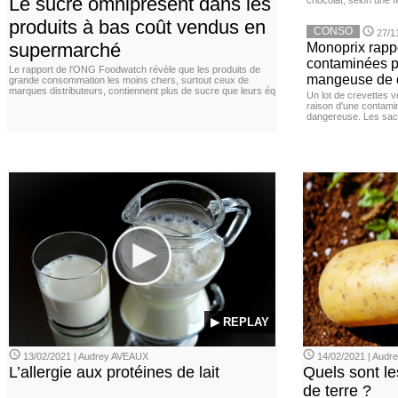
Le sucre omniprésent dans les
chocolat, selon une f
produits à bas coût vendus en
CONSO
27/1
supermarché
Monoprix rappe
contaminées p
Le rapport de l'ONG Foodwatch révèle que les produits de
mangeuse de c
grande consommation les moins chers, surtout ceux de
marques distributeurs, contiennent plus de sucre que leurs éq
Un lot de crevettes 
raison d'une contamina
dangereuse. Les sach
▶ REPLAY
13/02/2021 | Audrey AVEAUX
14/02/2021 | Audrey
L’allergie aux protéines de lait
Quels sont le
de terre ?