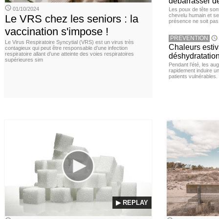
débarrasser d
01/10/2024
Les poux de tête sont 
chevelu humain et se
Le VRS chez les seniors : la
présence ne soit pas
vaccination s'impose !
PREVENTION
Le Virus Respiratoire Syncytial (VRS) est un virus très
Chaleurs estiva
contagieux qui peut être responsable d’une infection
respiratoire allant d’une atteinte des voies respiratoires
déshydratation
supérieures sim
Pendant l’été, les a
rapidement induire u
patients vulnérables.
▶ REPLAY