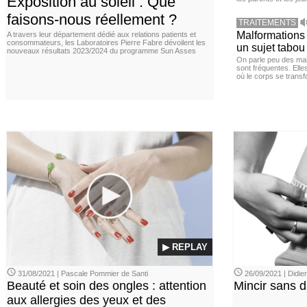
Exposition au soleil : Que
faisons-nous réellement ?
TRAITEMENTS
Malformations 
A travers leur département dédié aux relations patients et
consommateurs, les Laboratoires Pierre Fabre dévoilent les
un sujet tabou 
nouveaux résultats 2023/2024 du programme Sun Asses
On parle peu des mal
sont fréquentes. Elle
où le corps se trans
▶ REPLAY
31/08/2021 | Pascale Pommier de Santi
26/09/2021 | Didi
Beauté et soin des ongles : attention
Mincir sans 
aux allergies des yeux et des