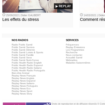
▶ REPLAY
25/09/2022 | Didier GALIBERT
14/03/2021 | Didi
Les effets du stress
Comment rési
NOS RADIOS
SERVICES
Radio Public Santé
Fréquences
Public Santé Seniors
Replay Emissions
Public Santé Détente
Les Programmes
Public Santé Loisirs & Sports
Recherche
Public Santé Famille
Nous contacter
Public Santé Sexo
Actualité Santé
Public Santé Nutri-Conso
Webradios
Public Health Radio English
Maladies Saisonnières
Public Health Radio Espanol
Public Health Radio Italiano
Public Health Radio Portuguès
Bien-être Animal
Replay News Français
Replay News Anglais
Replay News Espanol
Replay News Italiano
Replay News Portuguès
Replay News Eco
Replay News Sport
Replay News Story
Droits de reproduction et de diffusion réservés © Con