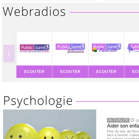
‹
ECOUTER
ECOUTER
ECOUTER
EC
ACTUALITE
15
Aider son enfa
Peur du noir, de l'i
face à l'avenir, cra
les enfants grandisse