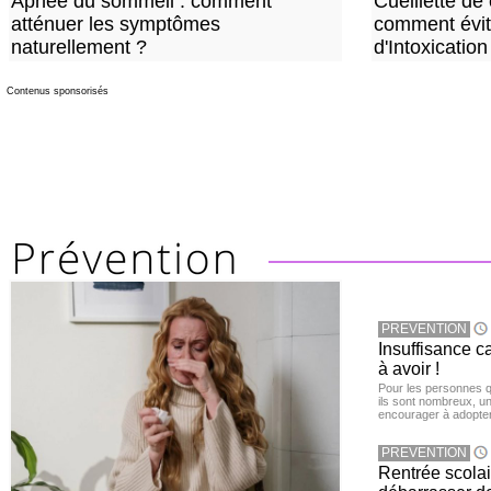
Apnée du sommeil : comment
Cueillette de
atténuer les symptômes
comment évite
naturellement ?
d'Intoxication
Contenus sponsorisés
PREVENTION
Insuffisance c
à avoir !
Pour les personnes qu
ils sont nombreux, u
encourager à adopter
PREVENTION
Rentrée scola