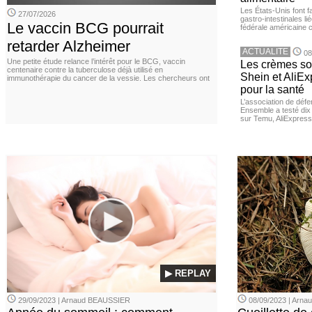
Les États-Unis font 
27/07/2026
gastro-intestinales li
Le vaccin BCG pourrait
fédérale américaine 
retarder Alzheimer
ACTUALITE
08
Une petite étude relance l’intérêt pour le BCG, vaccin
Les crèmes so
centenaire contre la tuberculose déjà utilisé en
Shein et AliE
immunothérapie du cancer de la vessie. Les chercheurs ont
pour la santé
L’association de dé
Ensemble a testé di
sur Temu, AliExpress 
▶ REPLAY
29/09/2023 | Arnaud BEAUSSIER
08/09/2023 | Arn