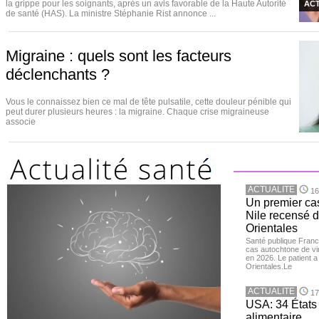
la grippe pour les soignants, après un avis favorable de la Haute Autorité
ACT
de santé (HAS). La ministre Stéphanie Rist annonce ...
Migraine : quels sont les facteurs
déclenchants ?
Vous le connaissez bien ce mal de tête pulsatile, cette douleur pénible qui
peut durer plusieurs heures : la migraine. Chaque crise migraineuse
associe
ACTUALITE
16
Un premier ca
Nile recensé 
Orientales
Santé publique Franc
cas autochtone de vi
en 2026. Le patient a
Orientales.Le
ACTUALITE
17
USA: 34 États 
alimentaire