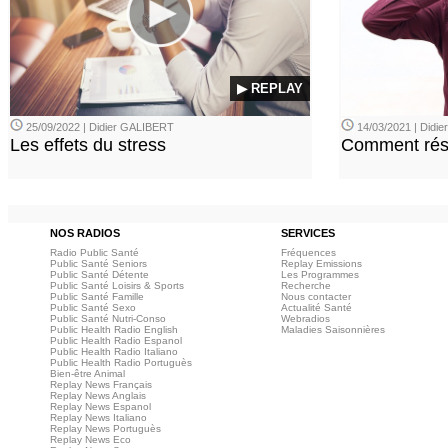
▶ REPLAY
25/09/2022 | Didier GALIBERT
14/03/2021 | Didi
Les effets du stress
Comment rési
NOS RADIOS
SERVICES
Radio Public Santé
Fréquences
Public Santé Seniors
Replay Emissions
Public Santé Détente
Les Programmes
Public Santé Loisirs & Sports
Recherche
Public Santé Famille
Nous contacter
Public Santé Sexo
Actualité Santé
Public Santé Nutri-Conso
Webradios
Public Health Radio English
Maladies Saisonnières
Public Health Radio Espanol
Public Health Radio Italiano
Public Health Radio Portuguès
Bien-être Animal
Replay News Français
Replay News Anglais
Replay News Espanol
Replay News Italiano
Replay News Portuguès
Replay News Eco