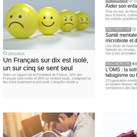
ACTUALITE
15
Aider son enfa
Peur du noir, de l'i
face à l'avenir, cra
les enfants grandisse
RECHERCHE
Santé mentale 
microbiote et 
Une étude de l’Inserm
l’intestin au cerveau,
due à des anomalies d
26/01/2024
Un Français sur dix est isolé,
RECHERCHE
un sur cinq se sent seul
L'OMS : la sol
tabagisme ou l
Selon un rapport de la Fondation de France, 10% des
Français sont isolés et 20% se sentent seuls, soulignant un
L’Organisation mond
lien entre isolement et précarité. L’enquête révèle q
en lumière l’impact dé
comparant à des fact