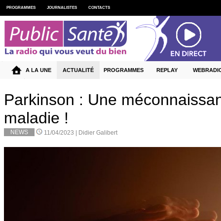
PROGRAMMES
JOURNALISTES
CONTACTS
A LA UNE
ACTUALITÉ
PROGRAMMES
REPLAY
WEBRADI
Parkinson : Une méconnaissan
maladie !
NEWS
11/04/2023 |
Didier Galibert