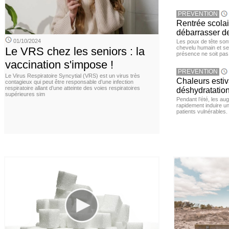
PREVENTION
Rentrée scola
débarrasser d
01/10/2024
Les poux de tête sont 
chevelu humain et se
Le VRS chez les seniors : la
présence ne soit pas
vaccination s'impose !
PREVENTION
Le Virus Respiratoire Syncytial (VRS) est un virus très
Chaleurs estiva
contagieux qui peut être responsable d’une infection
respiratoire allant d’une atteinte des voies respiratoires
déshydratation
supérieures sim
Pendant l’été, les a
rapidement induire u
patients vulnérables.