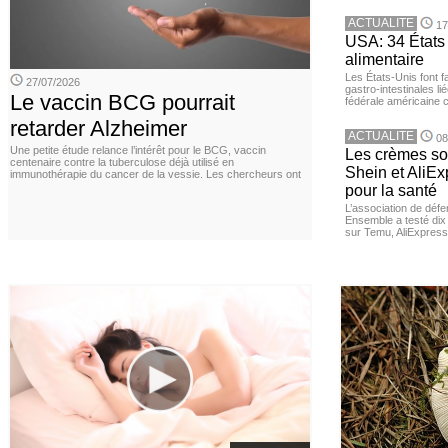
ACTUALITE
17
USA: 34 États 
alimentaire
Les États-Unis font 
27/07/2026
gastro-intestinales li
Le vaccin BCG pourrait
fédérale américaine 
retarder Alzheimer
ACTUALITE
08
Une petite étude relance l’intérêt pour le BCG, vaccin
Les crèmes so
centenaire contre la tuberculose déjà utilisé en
Shein et AliE
immunothérapie du cancer de la vessie. Les chercheurs ont
pour la santé
L’association de dé
Ensemble a testé di
sur Temu, AliExpress 