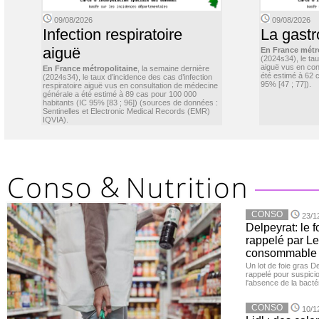
09/08/2026
09/08/2026
Infection respiratoire
La gastr
aiguë
En France métr
(2024s34), le ta
aiguë vus en con
En France métropolitaine
, la semaine dernière
été estimé à 62 
(2024s34), le taux d’incidence des cas d’infection
95% [47 ; 77]).
respiratoire aiguë vus en consultation de médecine
générale a été estimé à 89 cas pour 100 000
habitants (IC 95% [83 ; 96]) (sources de données :
Sentinelles et Electronic Medical Records (EMR)
IQVIA).
CONSO
23/1
Delpeyrat: le f
rappelé par Le
consommable
Un lot de foie gras D
rappelé pour suspicio
l'absence de la bacté
CONSO
10/1