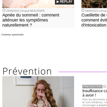
▶ REPLAY
29/09/2023 | Arnaud BEAUSSIER
08/09/2023 | Arn
Apnée du sommeil : comment
Cueillette de
atténuer les symptômes
comment évite
naturellement ?
d'Intoxication
Contenus sponsorisés
PREVENTION
Insuffisance c
à avoir !
Pour les personnes qu
ils sont nombreux, u
encourager à adopter