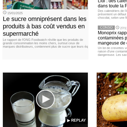
Lidl : des cale
dans toute la 
Des calendriers de l
15/01/2025
présentent un défaut 
Le sucre omniprésent dans les
chocolat, selon une f
produits à bas coût vendus en
CONSO
27/1
supermarché
Monoprix rappe
contaminées p
Le rapport de l'ONG Foodwatch révèle que les produits de
mangeuse de c
grande consommation les moins chers, surtout ceux de
marques distributeurs, contiennent plus de sucre que leurs éq
Un lot de crevettes 
raison d'une contamina
dangereuse. Les sach
▶ REPLAY