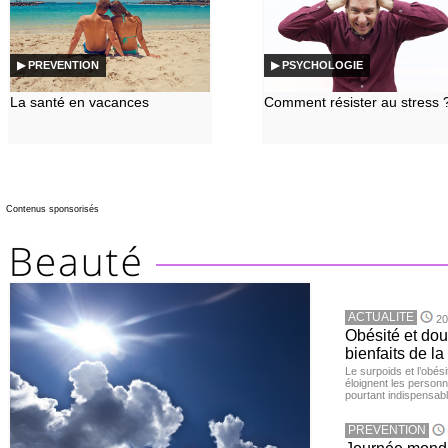
▶ PREVENTION
▶ PSYCHOLOGIE
La santé en vacances
Comment résister au stress 
Contenus sponsorisés
ACTUALITE
20
Obésité et doul
bienfaits de l
Le surpoids et l’obési
éloignent les personn
pourtant indispensabl
PREVENTION