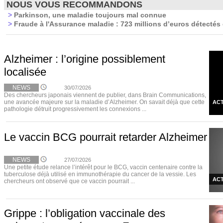
NOUS VOUS RECOMMANDONS
>
Parkinson, une maladie toujours mal connue
>
Fraude à l'Assurance maladie : 723 millions d’euros détectés
Alzheimer : l’origine possiblement
localisée
NEWS
30/07/2026
Des chercheurs japonais viennent de publier, dans Brain Communications,
une avancée majeure sur la maladie d’Alzheimer. On savait déjà que cette
ACT
pathologie détruit progressivement les connexions ...
Le vaccin BCG pourrait retarder Alzheimer
NEWS
27/07/2026
Une petite étude relance l’intérêt pour le BCG, vaccin centenaire contre la
tuberculose déjà utilisé en immunothérapie du cancer de la vessie. Les
ACT
chercheurs ont observé que ce vaccin pourrait ...
Grippe : l’obligation vaccinale des