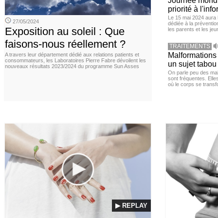
Journée mondia
priorité à l'in
Le 15 mai 2024 aura l
27/05/2024
dédiée à la préventio
Exposition au soleil : Que
les parents et les je
faisons-nous réellement ?
TRAITEMENTS
Malformations 
A travers leur département dédié aux relations patients et
consommateurs, les Laboratoires Pierre Fabre dévoilent les
un sujet tabou 
nouveaux résultats 2023/2024 du programme Sun Asses
On parle peu des mal
sont fréquentes. Elle
où le corps se trans
▶ REPLAY