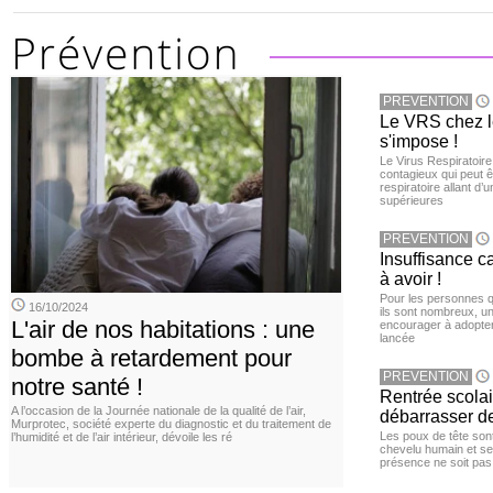
PREVENTION
Le VRS chez le
s'impose !
Le Virus Respiratoire
contagieux qui peut ê
respiratoire allant d’
supérieures
PREVENTION
Insuffisance c
à avoir !
Pour les personnes qu
16/10/2024
ils sont nombreux, u
L'air de nos habitations : une
encourager à adopter
lancée
bombe à retardement pour
PREVENTION
notre santé !
Rentrée scola
A l’occasion de la Journée nationale de la qualité de l’air,
débarrasser d
Murprotec, société experte du diagnostic et du traitement de
Les poux de tête sont 
l’humidité et de l’air intérieur, dévoile les ré
chevelu humain et se
présence ne soit pas