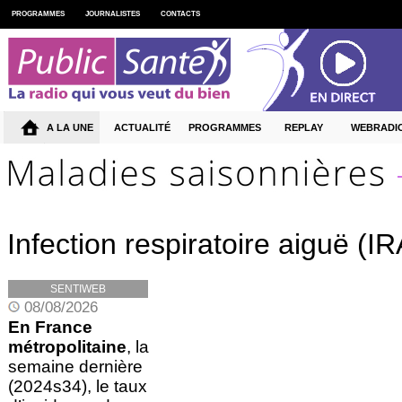
PROGRAMMES
JOURNALISTES
CONTACTS
A LA UNE
ACTUALITÉ
PROGRAMMES
REPLAY
WEBRADI
Infection respiratoire aiguë (IR
SENTIWEB
08/08/2026
En France
métropolitaine
, la
semaine dernière
(2024s34), le taux