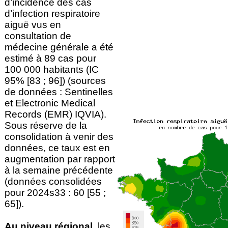
d’incidence des cas
d’infection respiratoire
aiguë vus en
consultation de
médecine générale a été
estimé à 89 cas pour
100 000 habitants (IC
95% [83 ; 96]) (sources
de données : Sentinelles
et Electronic Medical
Records (EMR) IQVIA).
Sous réserve de la
consolidation à venir des
données, ce taux est en
augmentation par rapport
à la semaine précédente
(données consolidées
pour 2024s33 : 60 [55 ;
65]).
Au niveau régional
, les