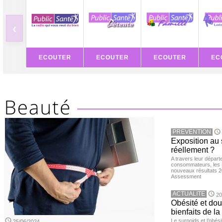
‹
ECOUTER
ECOUTER
ECOUTER
EC
PREVENTION
Exposition au 
réellement ?
A travers leur départ
consommateurs, les L
nouveaux résultats 
Assessment
ACTUALITE
20
Obésité et doul
bienfaits de l
Le surpoids et l’obési
25/06/2024