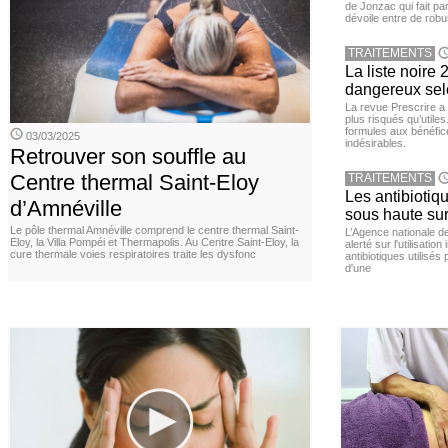
de Jonzac qui fait pa
dévoile entre de robu
TRAITEMENTS
La liste noir
dangereux selo
La revue Prescrire a
plus risqués qu’utiles
formules aux bénéfice
03/03/2025
indésirables.
Retrouver son souffle au
Centre thermal Saint-Eloy
TRAITEMENTS
Les antibiotiq
d’Amnéville
sous haute sur
Le pôle thermal Amnéville comprend le centre thermal Saint-
L’Agence nationale 
Eloy, la Villa Pompéi et Thermapolis. Au Centre Saint-Eloy, la
alerté sur l'utilisati
cure thermale voies respiratoires traite les dysfonc
antibiotiques utilisés
d'une