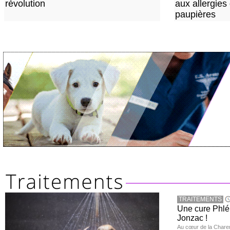
révolution
aux allergies
paupières
TRAITEMENTS
Une cure Phlé
Jonzac !
Au cœur de la Charent