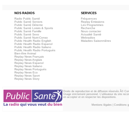
NOS RADIOS
SERVICES
Radio Public Santé
Fréquences
Public Santé Seniors
Replay Emissions
Public Santé Détente
Les Programmes
Public Santé Loisirs & Sports
Recherche
Public Santé Famille
Nous contacter
Public Santé Sexo
Actualité Santé
Public Santé Nutri-Conso
Webradios
Public Health Radio English
Maladies Saisonnières
Public Health Radio Espanol
Public Health Radio Italiano
Public Health Radio Portuguès
Bien-être Animal
Replay News Français
Replay News Anglais
Replay News Espanol
Replay News Italiano
Replay News Portuguès
Replay News Eco
Replay News Sport
Replay News Story
Droits de reproduction et de diffusion réservés Â© Co
Usage strictement personnel. L'utilisateur du site reco
en accepter et en respecter les dispositions.
Mentions légales
|
Conditions gé