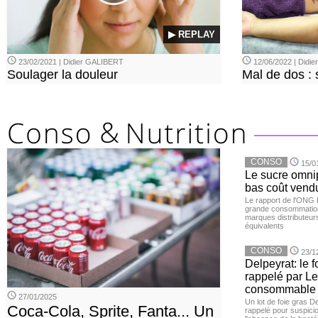
▶ REPLAY
23/02/2021 | Didier GALIBERT
12/06/2022 | Didi
Soulager la douleur
Mal de dos : 
CONSO
15/0
Le sucre omnip
bas coût vend
Le rapport de l'ONG 
grande consommation
marques distributeur
équivalents
CONSO
23/1
Delpeyrat: le f
rappelé par Le
consommable
27/01/2025
Un lot de foie gras D
Coca-Cola, Sprite, Fanta... Un
rappelé pour suspicio