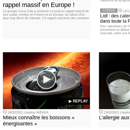
l'absence de la bacté
rappel massif en Europe !
CONSO
Le groupe Coca-Cola a annoncé ce lundi un rappel massif de
10/1
ses sodas vendus en France et en Europe, en raison d'un
Lidl : des cale
taux trop élevé de chlorate. Ce rappel concerne des canettes
dans toute la 
Des calendriers de l
présentent un défaut 
chocolat, selon une 
▶ REPLAY
16/02/2021 | Audrey AVEAUX
13/02/2021 | Aud
Mieux connaître les boissons «
L’allergie aux
énergisantes »