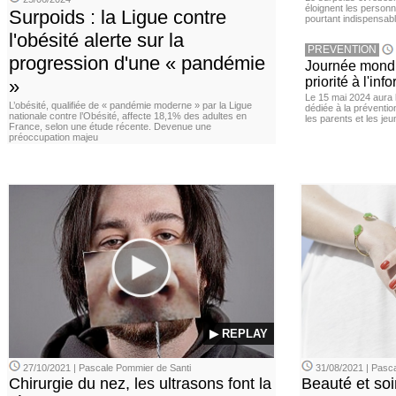
éloignent les personn
Surpoids : la Ligue contre
pourtant indispensabl
l'obésité alerte sur la
PREVENTION
progression d'une « pandémie
Journée mondia
priorité à l'in
»
Le 15 mai 2024 aura l
L’obésité, qualifiée de « pandémie moderne » par la Ligue
dédiée à la préventio
nationale contre l’Obésité, affecte 18,1% des adultes en
les parents et les je
France, selon une étude récente. Devenue une
préoccupation majeu
▶ REPLAY
27/10/2021 | Pascale Pommier de Santi
31/08/2021 | Pasca
Chirurgie du nez, les ultrasons font la
Beauté et soi