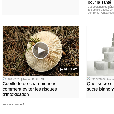
pour la santé
L’association de dé
Ensemble a testé di
sur Temu, AliExpress 
▶ REPLAY
08/09/2023 | Arnaud BEAUSSIER
09/09/2023 | Arn
Cueillette de champignons :
Quel sucre ch
comment éviter les risques
sucre blanc ?
d'Intoxication
Contenus sponsorisés