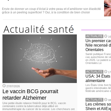
Envie de donner un coup d’éclat à votre peau et d’améliorer son élasticité
grâce à un peeling superficiel ? Oui, à la condition de bien choisir
ACTUALITE
16
Un premier ca
Nile recensé 
Orientales
Santé publique Franc
cas autochtone de vi
en 2026. Le patient a
Orientales.Le
ACTUALITE
17
USA: 34 États 
alimentaire
Les États-Unis font 
27/07/2026
gastro-intestinales li
Le vaccin BCG pourrait
fédérale américaine 
retarder Alzheimer
ACTUALITE
08
Une petite étude relance l’intérêt pour le BCG, vaccin
Les crèmes so
centenaire contre la tuberculose déjà utilisé en
Shein et AliE
immunothérapie du cancer de la vessie. Les chercheurs ont