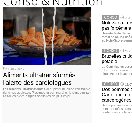
CONSO
20/0
Nutri-score: d
pas forcément 
Une étude de Santé 
remet en cause l’idée
au Nutri-Score serai
CONSO
22/0
Bruxelles criti
potable
La Commission euro
12/05/2026
à la France pour ne 
Aliments ultratransformés :
directive sur l’eau pot
l'alerte des cardiologues
CONSO
15/0
Des pommes de
Les aliments ultratransformés occupent une place croissante
dans nos assiettes. Pratiques et bon marché, ils sont pourtant
Carrefour con
associés à des risques sanitaires de plus en pl
cancérogènes
Des « pommes duches
sont rappelées dans 
contamination chimiq