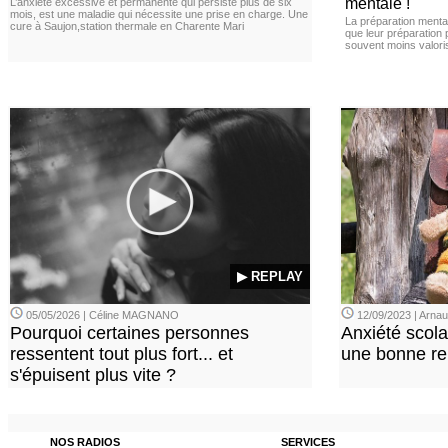
mentale !
L’anxiété excessive et permanente qui persiste plus de six
mois, est une maladie qui nécessite une prise en charge. Une
La préparation menta
cure à Saujon,station thermale en Charente Mari
que leur préparation 
souvent moins valori
▶ REPLAY
05/05/2026 | Céline MAGNANO
12/09/2023 | Arn
Pourquoi certaines personnes
Anxiété scola
ressentent tout plus fort... et
une bonne re
s'épuisent plus vite ?
NOS RADIOS
SERVICES