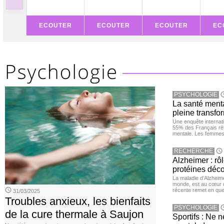
ECOUTER
ECOUTER
ECOUTER
EC
PSYCHOLOGIE
La santé ment
pleine transfor
Une enquête internat
55% des Français réf
mentale. Les femmes 
RECHERCHE
Alzheimer : rô
protéines déc
La maladie d’Alzheim
monde, est au cœur 
récente remet en que
31/03/2025
Troubles anxieux, les bienfaits
PSYCHOLOGIE
de la cure thermale à Saujon
Sportifs : Ne 