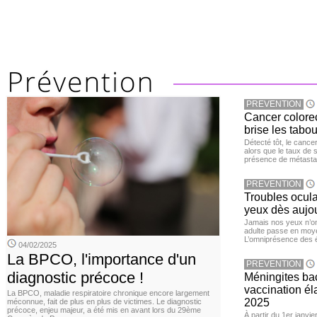
PREVENTION
Cancer colore
brise les tabou
Détecté tôt, le cance
alors que le taux de 
présence de métastas
PREVENTION
Troubles ocula
yeux dès aujou
Jamais nos yeux n’ont
adulte passe en moye
L’omniprésence des é
04/02/2025
La BPCO, l'importance d'un
PREVENTION
diagnostic précoce !
Méningites bac
vaccination éla
La BPCO, maladie respiratoire chronique encore largement
2025
méconnue, fait de plus en plus de victimes. Le diagnostic
précoce, enjeu majeur, a été mis en avant lors du 29ème
À partir du 1er janvie