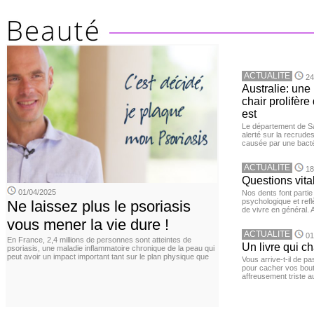
ACTUALITE
24
Australie: un
chair prolifèr
est
Le département de San
alerté sur la recrude
causée par une bacté
ACTUALITE
18
Questions vita
01/04/2025
Nos dents font partie
psychologique et ref
Ne laissez plus le psoriasis
de vivre en général. 
vous mener la vie dure !
ACTUALITE
01
En France, 2,4 millions de personnes sont atteintes de
Un livre qui c
psoriasis, une maladie inflammatoire chronique de la peau qui
peut avoir un impact important tant sur le plan physique que
Vous arrive-t-il de p
pour cacher vos bou
affreusement triste a