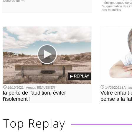
Congrès de Pn
méningocoques sera 
l'augmentation des i
des bactéries
▶ REPLAY
16/10/2021 | Arnaud BEAUSSIER
14/09/2021 | Arn
la perte de l'audition: éviter
Votre enfant 
l'isolement !
pense a la fa