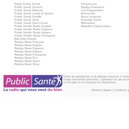
Radio Public Santé
Fréquences
Public Santé Seniors
Replay Emissions
Public Santé Détente
Les Programmes
Public Santé Loisirs & Sports
Recherche
Public Santé Famille
Nous contacter
Public Santé Sexo
Actualité Santé
Public Santé Nutri-Conso
Webradios
Public Health Radio English
Maladies Saisonnières
Public Health Radio Espanol
Public Health Radio Italiano
Public Health Radio Portuguès
Bien-être Animal
Replay News Français
Replay News Anglais
Replay News Espanol
Replay News Italiano
Replay News Portuguès
Replay News Eco
Replay News Sport
Replay News Story
Droits de reproduction et de diffusion réservés © Con
Usage strictement personnel. L'utilisateur du site reco
en accepter et en respecter les dispositions.
Mentions légales
|
Conditions gé