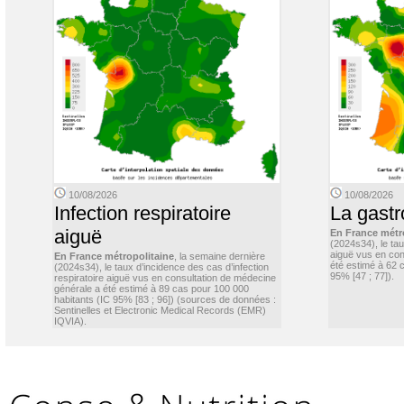
10/08/2026
10/08/2026
Infection respiratoire
La gastr
aiguë
En France métr
(2024s34), le ta
aiguë vus en con
En France métropolitaine
, la semaine dernière
été estimé à 62 
(2024s34), le taux d’incidence des cas d’infection
95% [47 ; 77]).
respiratoire aiguë vus en consultation de médecine
générale a été estimé à 89 cas pour 100 000
habitants (IC 95% [83 ; 96]) (sources de données :
Sentinelles et Electronic Medical Records (EMR)
IQVIA).