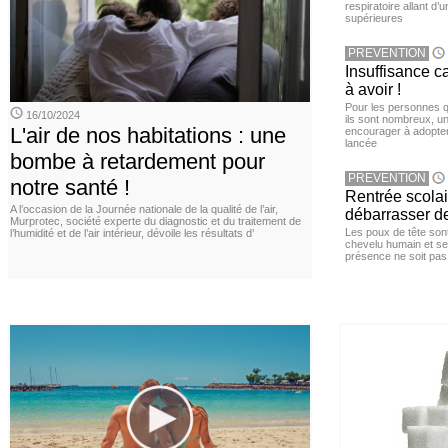
respiratoire allant d’
supérieures
PREVENTION
Insuffisance c
à avoir !
Pour les personnes qu
16/10/2024
ils sont nombreux, u
L'air de nos habitations : une
encourager à adopter
lancée
bombe à retardement pour
PREVENTION
notre santé !
Rentrée scola
A l’occasion de la Journée nationale de la qualité de l’air,
débarrasser d
Murprotec, société experte du diagnostic et du traitement de
Les poux de tête sont 
l’humidité et de l’air intérieur, dévoile les résultats d’
chevelu humain et se
présence ne soit pas