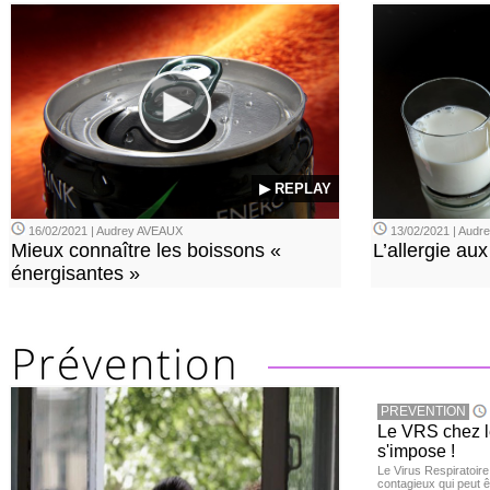
▶ REPLAY
16/02/2021 | Audrey AVEAUX
13/02/2021 | Aud
Mieux connaître les boissons «
L’allergie aux
énergisantes »
PREVENTION
Le VRS chez le
s'impose !
Le Virus Respiratoire
contagieux qui peut ê