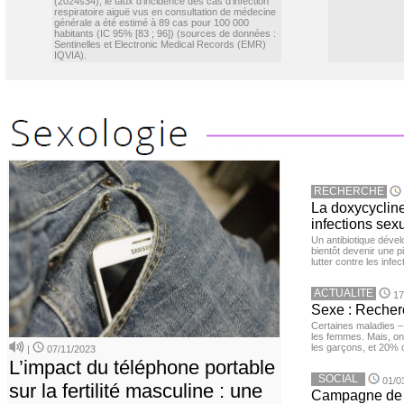
(2024s34), le taux d’incidence des cas d’infection
respiratoire aiguë vus en consultation de médecine
générale a été estimé à 89 cas pour 100 000
habitants (IC 95% [83 ; 96]) (sources de données :
Sentinelles et Electronic Medical Records (EMR)
IQVIA).
RECHERCHE
La doxycycline
infections sex
Un antibiotique dével
bientôt devenir une p
lutter contre les inf
ACTUALITE
17
Sexe : Recher
Certaines maladies –
les femmes. Mais, on 
les garçons, et 20%
|
07/11/2023
L’impact du téléphone portable
SOCIAL
01/0
sur la fertilité masculine : une
Campagne de v