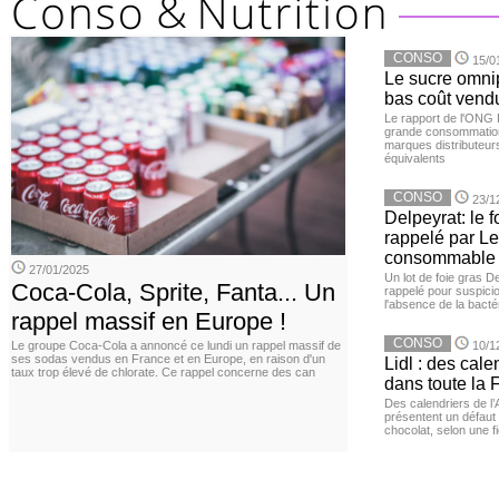
CONSO
15/0
Le sucre omnip
bas coût vend
Le rapport de l'ONG 
grande consommation
marques distributeur
équivalents
CONSO
23/1
Delpeyrat: le f
rappelé par Le
consommable
27/01/2025
Un lot de foie gras D
Coca-Cola, Sprite, Fanta... Un
rappelé pour suspicio
l'absence de la bacté
rappel massif en Europe !
CONSO
Le groupe Coca-Cola a annoncé ce lundi un rappel massif de
10/1
ses sodas vendus en France et en Europe, en raison d'un
Lidl : des cale
taux trop élevé de chlorate. Ce rappel concerne des can
dans toute la 
Des calendriers de l
présentent un défaut 
chocolat, selon une 