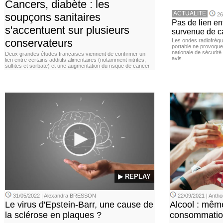
Cancers, diabète : les
ACTUALITE
soupçons sanitaires
26
Pas de lien en
s'accentuent sur plusieurs
survenue de c
conservateurs
Les ondes radiofréqu
portable ne provoque
nationale de sécurité
Deux grandes études françaises viennent de confirmer un
avis.
lien entre certains additifs alimentaires (notamment nitrites,
sulfites et sorbate) et une augmentation du risque de cancer
▶ REPLAY
31/05/2022 | Alexandra BRESSON
22/09/2021 | Ant
Le virus d'Epstein-Barr, une cause de
Alcool : mêm
la sclérose en plaques ?
consommation