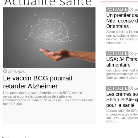
ACTUALITE
16
Un premier ca
Nile recensé 
Orientales
Santé publique Franc
cas autochtone de vi
en 2026. Le patient a
Orientales.Le
ACTUALITE
17
USA: 34 États 
alimentaire
Les États-Unis font 
27/07/2026
gastro-intestinales li
Le vaccin BCG pourrait
fédérale américaine 
retarder Alzheimer
ACTUALITE
08
Une petite étude relance l’intérêt pour le BCG, vaccin
Les crèmes so
centenaire contre la tuberculose déjà utilisé en
Shein et AliE
immunothérapie du cancer de la vessie. Les chercheurs ont
observé que
pour la santé
L’association de dé
Ensemble a testé di
sur Temu, AliExpress 
n’offre