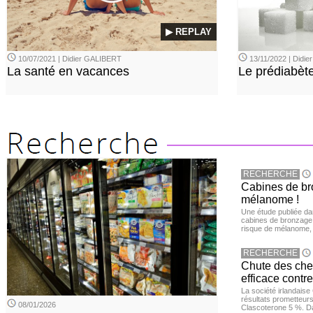
▶ REPLAY
10/07/2021 | Didier GALIBERT
13/11/2022 | Didi
La santé en vacances
Le prédiabèt
RECHERCHE
Cabines de bro
mélanome !
Une étude publiée d
cabines de bronzage ar
risque de mélanome, 
RECHERCHE
Chute des chev
efficace contre
La société irlandais
résultats prometteurs
08/01/2026
Clascoterone 5 %. Da