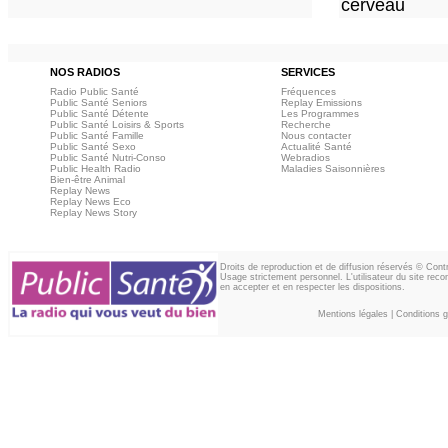
cerveau
NOS RADIOS
SERVICES
Radio Public Santé
Fréquences
Public Santé Seniors
Replay Emissions
Public Santé Détente
Les Programmes
Public Santé Loisirs & Sports
Recherche
Public Santé Famille
Nous contacter
Public Santé Sexo
Actualité Santé
Public Santé Nutri-Conso
Webradios
Public Health Radio
Maladies Saisonnières
Bien-être Animal
Replay News
Replay News Eco
Replay News Story
Droits de reproduction et de diffusion réservés © Con
Usage strictement personnel. L'utilisateur du site reco
en accepter et en respecter les dispositions.
Mentions légales
|
Conditions gé