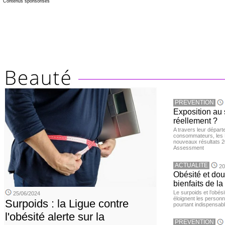
Contenus sponsorisés
PREVENTION
Exposition au 
réellement ?
A travers leur départ
consommateurs, les L
nouveaux résultats 
Assessment
ACTUALITE
20
Obésité et doul
bienfaits de l
Le surpoids et l’obési
25/06/2024
éloignent les personn
Surpoids : la Ligue contre
pourtant indispensabl
l'obésité alerte sur la
PREVENTION