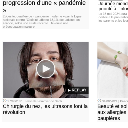
progression d'une « pandémie
Journée mondia
priorité à l'in
»
Le 15 mai 2024 aura l
L’obésité, qualifiée de « pandémie moderne » par la Ligue
dédiée à la préventio
nationale contre l’Obésité, affecte 18,1% des adultes en
les parents et les je
France, selon une étude récente. Devenue une
préoccupation majeure
▶ REPLAY
27/10/2021 | Pascale Pommier de Santi
31/08/2021 | Pasca
Chirurgie du nez, les ultrasons font la
Beauté et soi
révolution
aux allergies
paupières