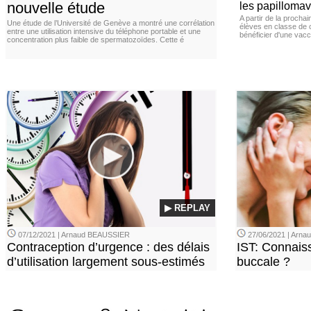
nouvelle étude
les papillomav
A partir de la procha
Une étude de l’Université de Genève a montré une corrélation
élèves en classe de c
entre une utilisation intensive du téléphone portable et une
bénéficier d'une vacc
concentration plus faible de spermatozoïdes. Cette é
▶ REPLAY
07/12/2021 | Arnaud BEAUSSIER
27/06/2021 | Arn
Contraception d’urgence : des délais
IST: Connais
d’utilisation largement sous-estimés
buccale ?