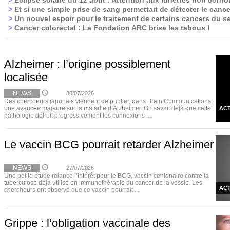
>
Éclipse solaire du 12 août : Attention aux lunettes non confo
>
Et si une simple prise de sang permettait de détecter le cance
>
Un nouvel espoir pour le traitement de certains cancers du se
>
Cancer colorectal : La Fondation ARC brise les tabous !
Alzheimer : l’origine possiblement
localisée
NEWS
30/07/2026
Des chercheurs japonais viennent de publier, dans Brain Communications,
une avancée majeure sur la maladie d’Alzheimer. On savait déjà que cette
ACT
pathologie détruit progressivement les connexions ...
Le vaccin BCG pourrait retarder Alzheimer
NEWS
27/07/2026
Une petite étude relance l’intérêt pour le BCG, vaccin centenaire contre la
tuberculose déjà utilisé en immunothérapie du cancer de la vessie. Les
ACT
chercheurs ont observé que ce vaccin pourrait ...
Grippe : l’obligation vaccinale des