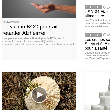
ACTUALITE
17
USA: 34 États 
alimentaire
Les États-Unis font 
27/07/2026
gastro-intestinales li
Le vaccin BCG pourrait
fédérale américaine 
retarder Alzheimer
ACTUALITE
08
Une petite étude relance l’intérêt pour le BCG, vaccin
Les crèmes so
centenaire contre la tuberculose déjà utilisé en
Shein et AliE
immunothérapie du cancer de la vessie. Les chercheurs ont
pour la santé
L’association de dé
Ensemble a testé di
sur Temu, AliExpress 