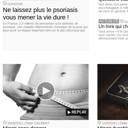
01/04/2025
Nos dents font partie
psychologique et ref
Ne laissez plus le psoriasis
de vivre en général. 
vous mener la vie dure !
ACTUALITE
01
En France, 2,4 millions de personnes sont atteintes de
Un livre qui c
psoriasis, une maladie inflammatoire chronique de la peau qui
peut avoir un impact important tant sur le plan physique que
Vous arrive-t-il de p
pour cacher vos bou
affreusement triste a
▶ REPLAY
26/09/2021 | Didier GALIBERT
11/03/2021 | Didi