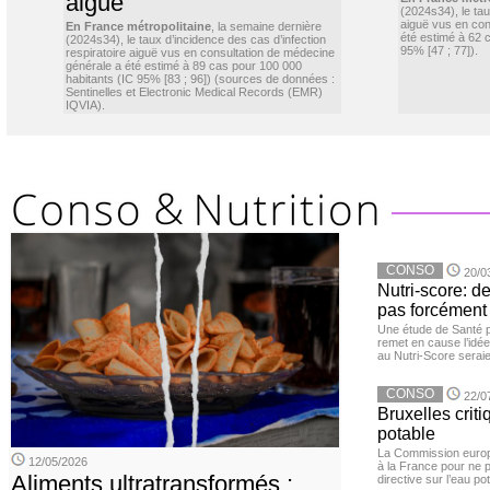
aiguë
(2024s34), le ta
aiguë vus en con
En France métropolitaine
, la semaine dernière
été estimé à 62 
(2024s34), le taux d’incidence des cas d’infection
95% [47 ; 77]).
respiratoire aiguë vus en consultation de médecine
générale a été estimé à 89 cas pour 100 000
habitants (IC 95% [83 ; 96]) (sources de données :
Sentinelles et Electronic Medical Records (EMR)
IQVIA).
CONSO
20/0
Nutri-score: d
pas forcément 
Une étude de Santé 
remet en cause l’idée
au Nutri-Score serai
CONSO
22/0
Bruxelles criti
potable
La Commission euro
12/05/2026
à la France pour ne 
Aliments ultratransformés :
directive sur l’eau pot