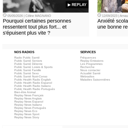
▶ REPLAY
05/05/2026 | Céline MAGNANO
12/09/2023 | Arn
Pourquoi certaines personnes
Anxiété scola
ressentent tout plus fort... et
une bonne re
s'épuisent plus vite ?
NOS RADIOS
SERVICES
Radio Public Santé
Fréquences
Public Santé Seniors
Replay Emissions
Public Santé Détente
Les Programmes
Public Santé Loisirs & Sports
Recherche
Public Santé Famille
Nous contacter
Public Santé Sexo
Actualité Santé
Public Santé Nutri-Conso
Webradios
Public Health Radio English
Maladies Saisonnières
Public Health Radio Espanol
Public Health Radio Italiano
Public Health Radio Portuguès
Bien-être Animal
Replay News Français
Replay News Anglais
Replay News Espanol
Replay News Italiano
Replay News Portuguès
Replay News Eco
Replay News Sport
Replay News Story