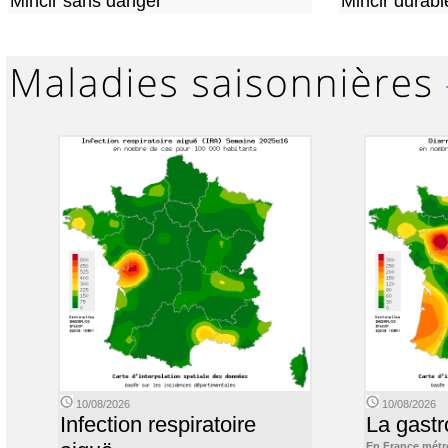
Mincir sans danger
Mincir durabl
10/08/2026
10/08/2026
Infection respiratoire
La gastr
En France métr