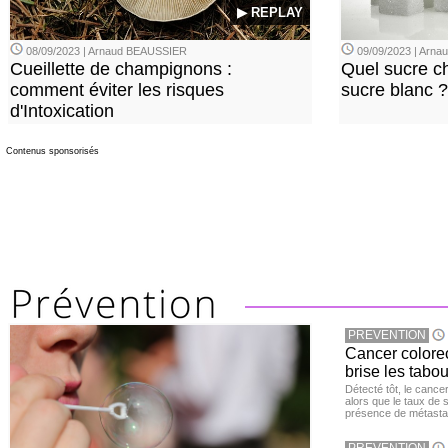
▶ REPLAY
08/09/2023 | Arnaud BEAUSSIER
09/09/2023 | Arn
Cueillette de champignons :
Quel sucre ch
comment éviter les risques
sucre blanc ?
d'Intoxication
Contenus sponsorisés
PREVENTION
Cancer colore
brise les tabou
Détecté tôt, le cance
alors que le taux de 
présence de métastas