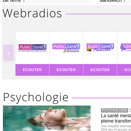
de terre ?
sandwich ?
‹
ECOUTER
ECOUTER
ECOUTER
EC
PSYCHOLOGIE
La santé ment
pleine transfor
Une enquête internat
55% des Français réf