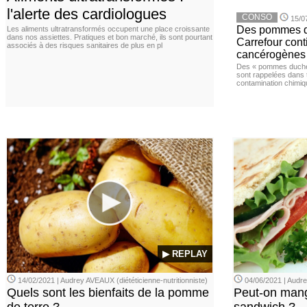
l'alerte des cardiologues
CONSO
15/0
Des pommes de
Les aliments ultratransformés occupent une place croissante
dans nos assiettes. Pratiques et bon marché, ils sont pourtant
Carrefour con
associés à des risques sanitaires de plus en pl
cancérogènes
Des « pommes duches
sont rappelées dans 
contamination chimiq
▶ REPLAY
14/02/2021 | Audrey AVEAUX (diététicienne-nutritionniste)
04/06/2021 | Aud
Quels sont les bienfaits de la pomme
Peut-on mang