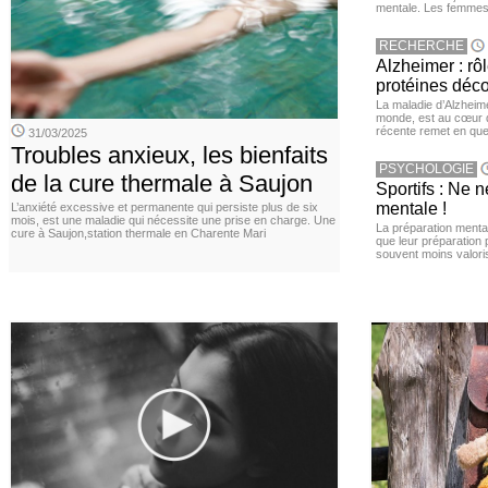
mentale. Les femmes 
RECHERCHE
Alzheimer : rô
protéines déc
La maladie d’Alzheim
monde, est au cœur 
récente remet en que
31/03/2025
Troubles anxieux, les bienfaits
PSYCHOLOGIE
de la cure thermale à Saujon
Sportifs : Ne 
mentale !
L’anxiété excessive et permanente qui persiste plus de six
mois, est une maladie qui nécessite une prise en charge. Une
La préparation menta
cure à Saujon,station thermale en Charente Mari
que leur préparation 
souvent moins valori