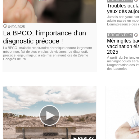
PREVENTION
Troubles ocula
yeux dès aujou
Jamais nos yeux n’ont
adulte passe en moye
L’omniprésence des é
04/02/2025
La BPCO, l'importance d'un
PREVENTION
diagnostic précoce !
Méningites bac
vaccination éla
La BPCO, maladie respiratoire chronique encore largement
2025
méconnue, fait de plus en plus de victimes. Le diagnostic
précoce, enjeu majeur, a été mis en avant lors du 29ème
À partir du 1er janvie
Congrès de Pn
méningocoques sera 
l'augmentation des i
des bactéries
▶ REPLAY