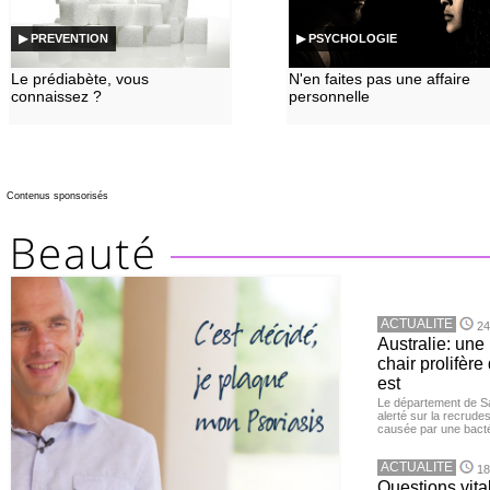
▶ PREVENTION
▶ PSYCHOLOGIE
Le prédiabète, vous
N'en faites pas une affaire
connaissez ?
personnelle
Contenus sponsorisés
ACTUALITE
24
Australie: un
chair prolifèr
est
Le département de San
alerté sur la recrude
causée par une bacté
ACTUALITE
18
Questions vita