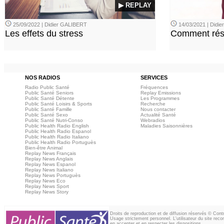
▶ REPLAY
25/09/2022 | Didier GALIBERT
14/03/2021 | Didi
Les effets du stress
Comment rési
NOS RADIOS
SERVICES
Radio Public Santé
Fréquences
Public Santé Seniors
Replay Emissions
Public Santé Détente
Les Programmes
Public Santé Loisirs & Sports
Recherche
Public Santé Famille
Nous contacter
Public Santé Sexo
Actualité Santé
Public Santé Nutri-Conso
Webradios
Public Health Radio English
Maladies Saisonnières
Public Health Radio Espanol
Public Health Radio Italiano
Public Health Radio Portuguès
Bien-être Animal
Replay News Français
Replay News Anglais
Replay News Espanol
Replay News Italiano
Replay News Portuguès
Replay News Eco
Replay News Sport
Replay News Story
Droits de reproduction et de diffusion réservés © Con
Usage strictement personnel. L'utilisateur du site reco
en accepter et en respecter les dispositions.