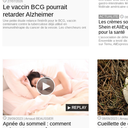
27/07/2026
gastro-intestinales li
Le vaccin BCG pourrait
fédérale américaine 
retarder Alzheimer
ACTUALITE
08
Une petite étude relance l’intérêt pour le BCG, vaccin
Les crèmes so
centenaire contre la tuberculose déjà utilisé en
Shein et AliE
immunothérapie du cancer de la vessie. Les chercheurs ont
pour la santé
L’association de dé
Ensemble a testé di
sur Temu, AliExpress 
▶ REPLAY
29/09/2023 | Arnaud BEAUSSIER
08/09/2023 | Arn
Apnée du sommeil : comment
Cueillette de