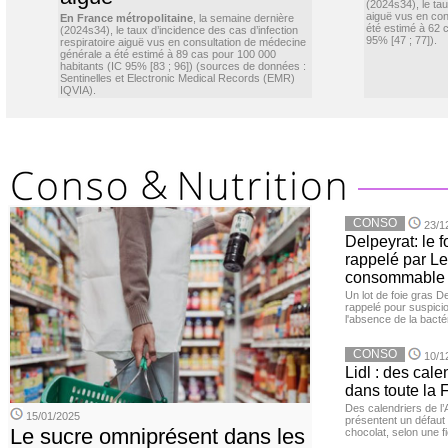
(2024s34), le ta
aiguë vus en con
En France métropolitaine
, la semaine dernière
été estimé à 62 
(2024s34), le taux d’incidence des cas d’infection
95% [47 ; 77]).
respiratoire aiguë vus en consultation de médecine
générale a été estimé à 89 cas pour 100 000
habitants (IC 95% [83 ; 96]) (sources de données :
Sentinelles et Electronic Medical Records (EMR)
IQVIA).
CONSO
23/1
Delpeyrat: le f
rappelé par Le
consommable
Un lot de foie gras D
rappelé pour suspicio
l'absence de la bacté
CONSO
10/1
Lidl : des cale
dans toute la 
Des calendriers de l
15/01/2025
présentent un défaut 
Le sucre omniprésent dans les
chocolat, selon une f