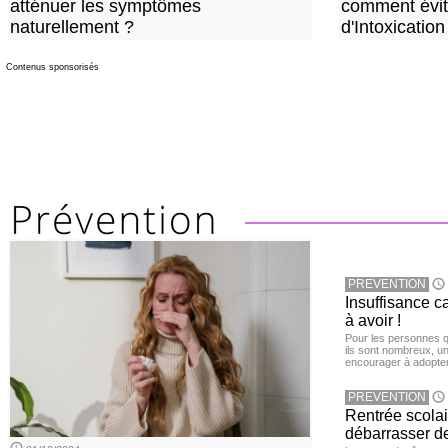
atténuer les symptômes
comment évite
naturellement ?
d'Intoxication
Contenus sponsorisés
PREVENTION
Insuffisance c
à avoir !
Pour les personnes qu
ils sont nombreux, u
encourager à adopter
PREVENTION
Rentrée scola
débarrasser d