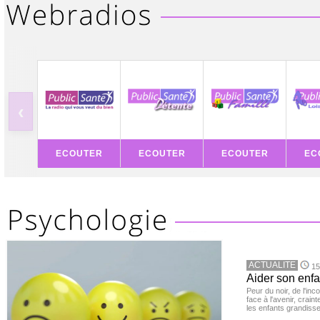
‹
ECOUTER
ECOUTER
ECOUTER
EC
ACTUALITE
15
Aider son enfa
Peur du noir, de l'i
face à l'avenir, cra
les enfants grandisse