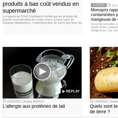
produits à bas coût vendus en
CONSO
27/1
supermarché
Monoprix rappe
contaminées p
Le rapport de l'ONG Foodwatch révèle que les produits de
mangeuse de c
grande consommation les moins chers, surtout ceux de
marques distributeurs, contiennent plus de sucre que leurs éq
Un lot de crevettes 
raison d'une contamina
dangereuse. Les sach
▶ REPLAY
13/02/2021 | Audrey AVEAUX
14/02/2021 | Audrey
L’allergie aux protéines de lait
Quels sont le
de terre ?