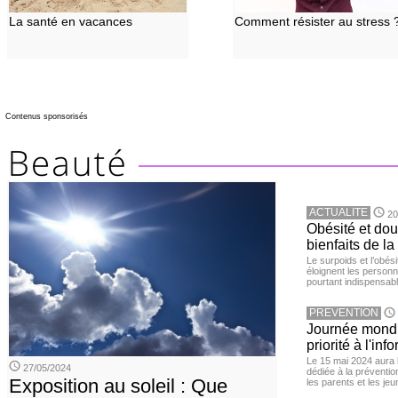
La santé en vacances
Comment résister au stress 
Contenus sponsorisés
ACTUALITE
20
Obésité et doul
bienfaits de l
Le surpoids et l’obési
éloignent les personn
pourtant indispensabl
PREVENTION
Journée mondia
priorité à l'in
Le 15 mai 2024 aura l
27/05/2024
dédiée à la préventio
Exposition au soleil : Que
les parents et les je