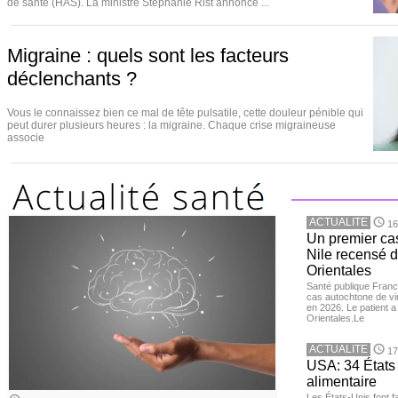
de santé (HAS). La ministre Stéphanie Rist annonce ...
Migraine : quels sont les facteurs
déclenchants ?
Vous le connaissez bien ce mal de tête pulsatile, cette douleur pénible qui
peut durer plusieurs heures : la migraine. Chaque crise migraineuse
associe
ACTUALITE
16
Un premier ca
Nile recensé 
Orientales
Santé publique Franc
cas autochtone de vi
en 2026. Le patient a
Orientales.Le
ACTUALITE
17
USA: 34 États 
alimentaire
Les États-Unis font 