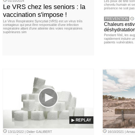
01/10/2024
Les poux de tête sont 
chevelu humain et se
Le VRS chez les seniors : la
présence ne soit pas
vaccination s'impose !
PREVENTION
Le Virus Respiratoire Syncytial (VRS) est un virus très
Chaleurs estiva
contagieux qui peut être responsable d’une infection
respiratoire allant d’une atteinte des voies respiratoires
déshydratation
supérieures sim
Pendant l’été, les a
rapidement induire u
patients vulnérables.
▶ REPLAY
13/11/2022 | Didier GALIBERT
16/10/2021 | Arn