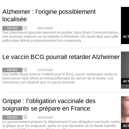
Alzheimer : l’origine possiblement
localisée
NEWS
30/07/2026
Des chercheurs japonais viennent de publier, dans Brain Communications,
une avancée majeure sur la maladie d’Alzheimer. On savait déjà que cette
ACT
pathologie détruit progressivement les connexions ...
Le vaccin BCG pourrait retarder Alzheimer
NEWS
27/07/2026
Une petite étude relance l’intérêt pour le BCG, vaccin centenaire contre la
tuberculose déjà utilisé en immunothérapie du cancer de la vessie. Les
ACT
chercheurs ont observé que ce vaccin pourrait ...
Grippe : l’obligation vaccinale des
soignants se prépare en France
NEWS
21/07/2026
Le gouvernement prépare le déploiement d’une obligation vaccinale contre
la grippe pour les soignants, après un avis favorable de la Haute Autorité
ACT