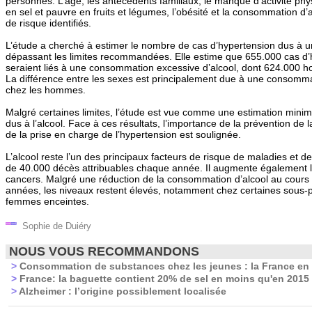
personnes. L’âge, les antécédents familiaux, le manque d’activité phy
en sel et pauvre en fruits et légumes, l’obésité et la consommation d’a
de risque identifiés.
L’étude a cherché à estimer le nombre de cas d’hypertension dus à 
dépassant les limites recommandées. Elle estime que 655.000 cas d’
seraient liés à une consommation excessive d’alcool, dont 624.000
La différence entre les sexes est principalement due à une consomma
chez les hommes.
Malgré certaines limites, l’étude est vue comme une estimation mini
dus à l’alcool. Face à ces résultats, l’importance de la prévention de
de la prise en charge de l’hypertension est soulignée.
L’alcool reste l’un des principaux facteurs de risque de maladies et 
de 40.000 décès attribuables chaque année. Il augmente également l
cancers. Malgré une réduction de la consommation d’alcool au cours 
années, les niveaux restent élevés, notamment chez certaines sous-
femmes enceintes.
Sophie de Duiéry
NOUS VOUS RECOMMANDONS
>
Consommation de substances chez les jeunes : la France en 
>
France: la baguette contient 20% de sel en moins qu'en 2015
>
Alzheimer : l’origine possiblement localisée