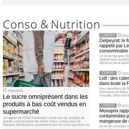
CONSO
23/1
Delpeyrat: le f
rappelé par Le
consommable
Un lot de foie gras D
rappelé pour suspicio
l'absence de la bacté
CONSO
10/1
Lidl : des cale
dans toute la 
Des calendriers de l
15/01/2025
présentent un défaut 
Le sucre omniprésent dans les
chocolat, selon une f
produits à bas coût vendus en
CONSO
27/1
supermarché
Monoprix rappe
contaminées p
Le rapport de l'ONG Foodwatch révèle que les produits de
mangeuse de c
grande consommation les moins chers, surtout ceux de
marques distributeurs, contiennent plus de sucre que leurs éq
Un lot de crevettes 