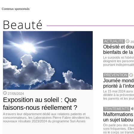
Contenus sponsorisés
ACTUALITE
20
Obésité et doul
bienfaits de l
Le surpoids et l’obési
éloignent les personn
pourtant indispensabl
PREVENTION
Journée mondia
priorité à l'in
Le 15 mai 2024 aura l
27/05/2024
dédiée à la préventio
Exposition au soleil : Que
les parents et les je
faisons-nous réellement ?
TRAITEMENTS
Malformations 
A travers leur département dédié aux relations patients et
consommateurs, les Laboratoires Pierre Fabre dévoilent les
un sujet tabou 
nouveaux résultats 2023/2024 du programme Sun Asses
On parle peu des mal
sont fréquentes. Elle
où le corps se trans