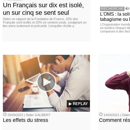
Un Français sur dix est isolé,
RECHERCHE
un sur cinq se sent seul
L'OMS : la sol
tabagisme ou l
Selon un rapport de la Fondation de France, 10% des
Français sont isolés et 20% se sentent seuls, soulignant un
L’Organisation mond
lien entre isolement et précarité. L’enquête révèle q
en lumière l’impact dé
comparant à des fact
▶ REPLAY
25/09/2022 | Didier GALIBERT
14/03/2021 | Didi
Les effets du stress
Comment rési