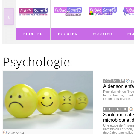
‹
ECOUTER
ECOUTER
ECOUTER
EC
ACTUALITE
15
Aider son enfa
Peur du noir, de l'i
face à l'avenir, cra
les enfants grandisse
RECHERCHE
Santé mentale 
microbiote et 
Une étude de l’Inserm
l’intestin au cerveau,
due à des anomalies d
26/01/2024