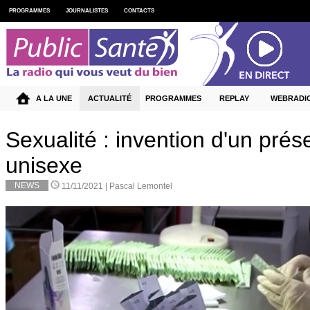
PROGRAMMES
JOURNALISTES
CONTACTS
A LA UNE
ACTUALITÉ
PROGRAMMES
REPLAY
WEBRADI
Sexualité : invention d'un prése
unisexe
NEWS
11/11/2021 |
Pascal Lemontel