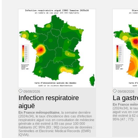
09/08/2026
09/08/2026
Infection respiratoire
La gastr
aiguë
En France métr
(2024s34), le ta
aiguë vus en con
En France métropolitaine
, la semaine dernière
été estimé à 62 
(2024s34), le taux d’incidence des cas d’infection
95% [47 ; 77]).
respiratoire aiguë vus en consultation de médecine
générale a été estimé à 89 cas pour 100 000
habitants (IC 95% [83 ; 96]) (sources de données :
Sentinelles et Electronic Medical Records (EMR)
IQVIA).