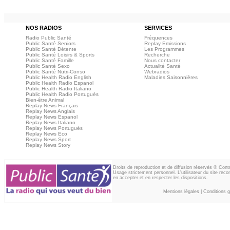
NOS RADIOS
SERVICES
Radio Public Santé
Fréquences
Public Santé Seniors
Replay Emissions
Public Santé Détente
Les Programmes
Public Santé Loisirs & Sports
Recherche
Public Santé Famille
Nous contacter
Public Santé Sexo
Actualité Santé
Public Santé Nutri-Conso
Webradios
Public Health Radio English
Maladies Saisonnières
Public Health Radio Espanol
Public Health Radio Italiano
Public Health Radio Portuguès
Bien-être Animal
Replay News Français
Replay News Anglais
Replay News Espanol
Replay News Italiano
Replay News Portuguès
Replay News Eco
Replay News Sport
Replay News Story
Droits de reproduction et de diffusion réservés © Con
Usage strictement personnel. L'utilisateur du site reco
en accepter et en respecter les dispositions.
Mentions légales
|
Conditions gé