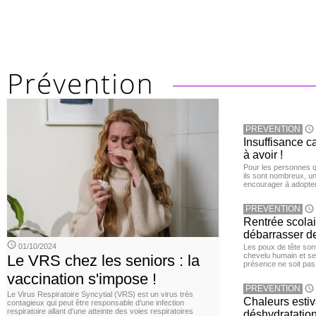
PREVENTION
Insuffisance c
à avoir !
Pour les personnes qu
ils sont nombreux, u
encourager à adopter
PREVENTION
Rentrée scola
débarrasser d
01/10/2024
Les poux de tête sont 
chevelu humain et se
Le VRS chez les seniors : la
présence ne soit pas
vaccination s'impose !
PREVENTION
Le Virus Respiratoire Syncytial (VRS) est un virus très
Chaleurs estiva
contagieux qui peut être responsable d’une infection
respiratoire allant d’une atteinte des voies respiratoires
déshydratation