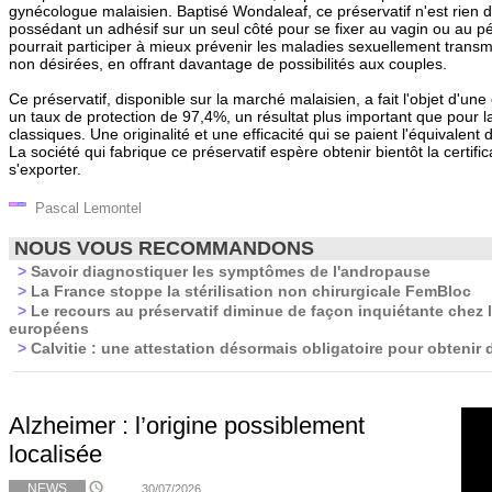
gynécologue malaisien. Baptisé Wondaleaf, ce préservatif n'est rien 
possédant un adhésif sur un seul côté pour se fixer au vagin ou au pén
pourrait participer à mieux prévenir les maladies sexuellement transm
non désirées, en offrant davantage de possibilités aux couples.
Ce préservatif, disponible sur la marché malaisien, a fait l'objet d'une 
un taux de protection de 97,4%, un résultat plus important que pour la
classiques. Une originalité et une efficacité qui se paient l'équivalent 
La société qui fabrique ce préservatif espère obtenir bientôt la certific
s'exporter.
Pascal Lemontel
NOUS VOUS RECOMMANDONS
>
Savoir diagnostiquer les symptômes de l'andropause
>
La France stoppe la stérilisation non chirurgicale FemBloc
>
Le recours au préservatif diminue de façon inquiétante chez 
européens
>
Calvitie : une attestation désormais obligatoire pour obtenir 
Alzheimer : l’origine possiblement
localisée
NEWS
30/07/2026