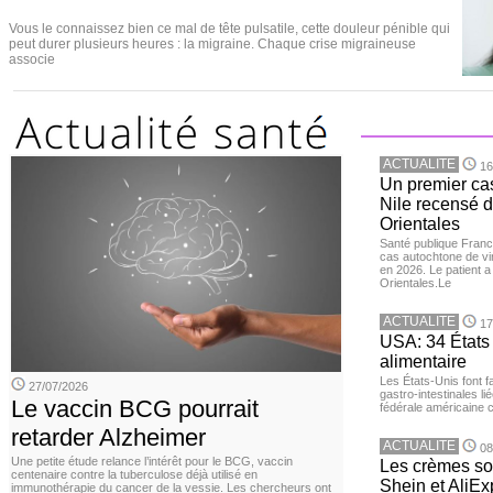
Vous le connaissez bien ce mal de tête pulsatile, cette douleur pénible qui
peut durer plusieurs heures : la migraine. Chaque crise migraineuse
associe
ACTUALITE
16
Un premier ca
Nile recensé 
Orientales
Santé publique Franc
cas autochtone de vi
en 2026. Le patient a
Orientales.Le
ACTUALITE
17
USA: 34 États 
alimentaire
Les États-Unis font 
27/07/2026
gastro-intestinales li
Le vaccin BCG pourrait
fédérale américaine 
retarder Alzheimer
ACTUALITE
08
Une petite étude relance l’intérêt pour le BCG, vaccin
Les crèmes so
centenaire contre la tuberculose déjà utilisé en
Shein et AliE
immunothérapie du cancer de la vessie. Les chercheurs ont