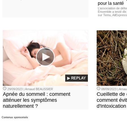
pour la santé
L’association de dé
Ensemble a testé di
sur Temu, AliExpress 
▶ REPLAY
29/09/2023 | Arnaud BEAUSSIER
08/09/2023 | Arn
Apnée du sommeil : comment
Cueillette de
atténuer les symptômes
comment évite
naturellement ?
d'Intoxication
Contenus sponsorisés