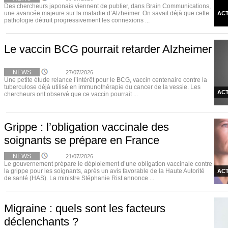
Des chercheurs japonais viennent de publier, dans Brain Communications,
une avancée majeure sur la maladie d’Alzheimer. On savait déjà que cette
ACT
pathologie détruit progressivement les connexions ...
Le vaccin BCG pourrait retarder Alzheimer
NEWS
27/07/2026
Une petite étude relance l’intérêt pour le BCG, vaccin centenaire contre la
tuberculose déjà utilisé en immunothérapie du cancer de la vessie. Les
ACT
chercheurs ont observé que ce vaccin pourrait ...
Grippe : l’obligation vaccinale des
soignants se prépare en France
NEWS
21/07/2026
Le gouvernement prépare le déploiement d’une obligation vaccinale contre
la grippe pour les soignants, après un avis favorable de la Haute Autorité
ACT
de santé (HAS). La ministre Stéphanie Rist annonce ...
Migraine : quels sont les facteurs
déclenchants ?