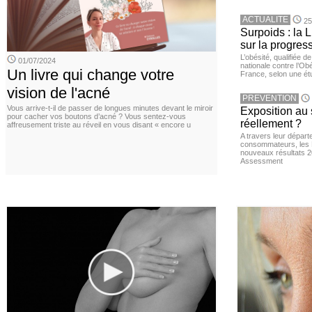
ACTUALITE
25
Surpoids : la L
sur la progres
L’obésité, qualifiée 
01/07/2024
nationale contre l’Ob
Un livre qui change votre
France, selon une é
vision de l'acné
PREVENTION
Vous arrive-t-il de passer de longues minutes devant le miroir
Exposition au 
pour cacher vos boutons d’acné ? Vous sentez-vous
réellement ?
affreusement triste au réveil en vous disant « encore u
A travers leur départ
consommateurs, les L
nouveaux résultats 
Assessment