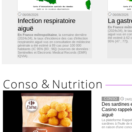
06/08/2026
06/08/2026
Infection respiratoire
La gastr
aiguë
En France métr
(2024s34), le ta
aiguë vus en con
En France métropolitaine
, la semaine dernière
été estimé à 62 
(2024s34), le taux d’incidence des cas d’infection
95% [47 ; 77]).
respiratoire aiguë vus en consultation de médecine
générale a été estimé à 89 cas pour 100 000
habitants (IC 95% [83 ; 96]) (sources de données :
Sentinelles et Electronic Medical Records (EMR)
IQVIA).
CONSO
24/0
Des sardines 
Casino rappelé
aiguë
La plateforme Rappel
sardines à l’huile de
en raison d'une conc