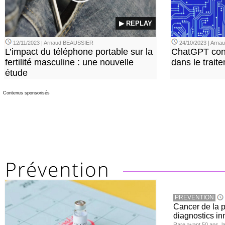
▶ REPLAY
12/11/2023 | Arnaud BEAUSSIER
24/10/2023 | Arn
L’impact du téléphone portable sur la
ChatGPT con
fertilité masculine : une nouvelle
dans le trait
étude
Contenus sponsorisés
PREVENTION
Cancer de la pr
diagnostics in
Rare avant 50 ans, l