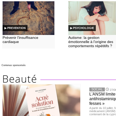
▶ PREVENTION
▶ PSYCHOLOGIE
Prévenir l’insuffisance
Autisme: la gestion
cardiaque
émotionnelle à l’origine des
comportements répétitifs ?
Contenus sponsorisés
SOCIAL
27/0
L'ANSM limite 
antihistaminiqu
fesses »
A partir du 10 juillet,
médicament (ANSM) a
contenant de la cypro