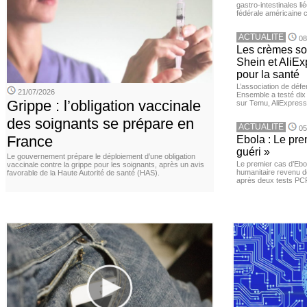
gastro-intestinales li
fédérale américaine 
ACTUALITE
08
Les crèmes so
Shein et AliE
pour la santé
L’association de dé
21/07/2026
Ensemble a testé di
Grippe : l’obligation vaccinale
sur Temu, AliExpress 
des soignants se prépare en
ACTUALITE
05
France
Ebola : Le pre
guéri »
Le gouvernement prépare le déploiement d’une obligation
Le premier cas d’Ebo
vaccinale contre la grippe pour les soignants, après un avis
humanitaire revenu d
favorable de la Haute Autorité de santé (HAS).
après deux tests PCR n