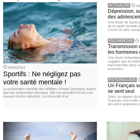
ACTUALITE
09
Dépression, su
des adolescen
Une étude de Santé p
de la santé mentale 
Covid-19, plus marqué
RECHERCHE
Transmission d
les hormones 
Une étude britanniqu
suggère que la maladi
transmissible dans c
05/08/2024
extractive,
Sportifs : Ne négligez pas
PSYCHOLOGIE
votre santé mentale !
Un Français sur
La préparation mentale des athlètes compte (presque) autant
se sent seul
que leur préparation physique. Elle est pourtant encore trop
souvent moins valorisée. La nécessité d’un
Selon un rapport de 
Français sont isolés 
lien entre isolement e