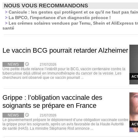
NOUS VOUS RECOMMANDONS
>
Canicule : les gestes qui protègent et ce qu'il ne faut pas fair
>
La BPCO, l'importance d'un diagnostic précoce !
>
Les crèmes solaires vendues par Temu, Shein et AliExpress t
santé
Le vaccin BCG pourrait retarder Alzheimer
NEWS
27/07/2026
Une petite étude relance l’intérêt pour le BCG, vaccin centenaire contre la
tuberculose déjà utilisé en immunothérapie du cancer de la vessie. Les
ACT
chercheurs ont observé que ce vaccin pourrait ...
Grippe : l’obligation vaccinale des
soignants se prépare en France
NEWS
21/07/2026
Le gouvernement prépare le déploiement d’une obligation vaccinale contre
la grippe pour les soignants, après un avis favorable de la Haute Autorité
ACT
de santé (HAS). La ministre Stéphanie Rist annonce ...