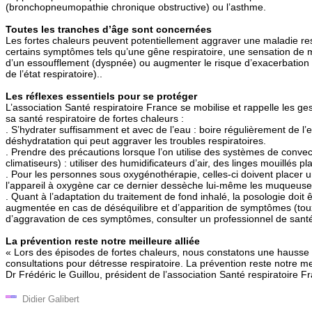
(bronchopneumopathie chronique obstructive) ou l’asthme.
Toutes les tranches d’âge sont concernées
Les fortes chaleurs peuvent potentiellement aggraver une maladie resp
certains symptômes tels qu’une gêne respiratoire, une sensation d
d’un essoufflement (dyspnée) ou augmenter le risque d’exacerbation (
de l’état respiratoire)..
Les réflexes essentiels pour se protéger
L’association Santé respiratoire France se mobilise et rappelle les ge
sa santé respiratoire de fortes chaleurs :
. S’hydrater suffisamment et avec de l’eau : boire régulièrement de l’e
déshydratation qui peut aggraver les troubles respiratoires.
. Prendre des précautions lorsque l’on utilise des systèmes de convect
climatiseurs) : utiliser des humidificateurs d’air, des linges mouillés p
. Pour les personnes sous oxygénothérapie, celles-ci doivent placer u
l’appareil à oxygène car ce dernier dessèche lui-même les muqueuses
. Quant à l’adaptation du traitement de fond inhalé, la posologie doit 
augmentée en cas de déséquilibre et d’apparition de symptômes (tou
d’aggravation de ces symptômes, consulter un professionnel de santé
La prévention reste notre meilleure alliée
« Lors des épisodes de fortes chaleurs, nous constatons une hausse s
consultations pour détresse respiratoire. La prévention reste notre meil
Dr Frédéric le Guillou, président de l’association Santé respiratoire F
Didier Galibert