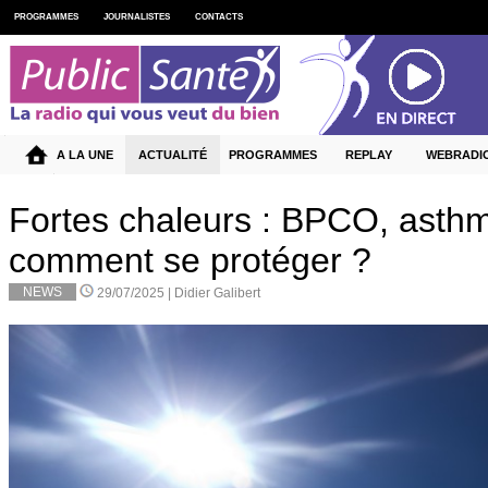
PROGRAMMES
JOURNALISTES
CONTACTS
A LA UNE
ACTUALITÉ
PROGRAMMES
REPLAY
WEBRADI
Fortes chaleurs : BPCO, ast
comment se protéger ?
NEWS
29/07/2025 |
Didier Galibert