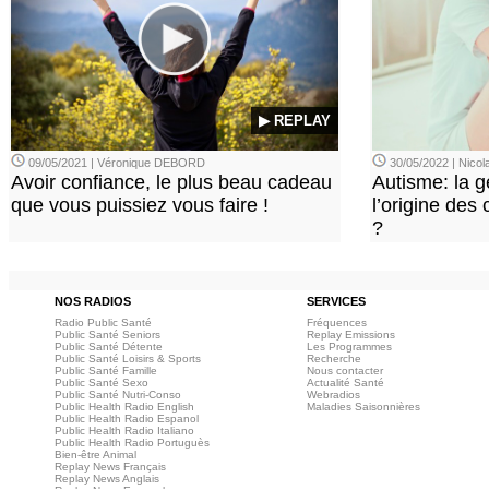
▶ REPLAY
09/05/2021 | Véronique DEBORD
30/05/2022 | Nic
Avoir confiance, le plus beau cadeau
Autisme: la g
que vous puissiez vous faire !
l’origine des
?
NOS RADIOS
SERVICES
Radio Public Santé
Fréquences
Public Santé Seniors
Replay Emissions
Public Santé Détente
Les Programmes
Public Santé Loisirs & Sports
Recherche
Public Santé Famille
Nous contacter
Public Santé Sexo
Actualité Santé
Public Santé Nutri-Conso
Webradios
Public Health Radio English
Maladies Saisonnières
Public Health Radio Espanol
Public Health Radio Italiano
Public Health Radio Portuguès
Bien-être Animal
Replay News Français
Replay News Anglais