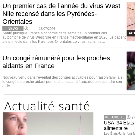
Un premier cas de l’année du virus West
Nile recensé dans les Pyrénées-
Orientales
NEWS
16/07/2026
Santé publique France a confirmé cette semaine un premier cas
ACT
autochtone de virus West Nile en France métropolitaine en 2026. Le patient
a été infecté dans les Pyrénées-Orientales.Le virus, transmis ...
Un congé rémunéré pour les proches
aidants en France
Nouveau venu dans l'éventail des congés activables pour raison familiale,
le congé de proche aidant permet à un salarié français de suspendre son
activ
ACTUALITE
17
USA: 34 États 
alimentaire
Les États-Unis font 