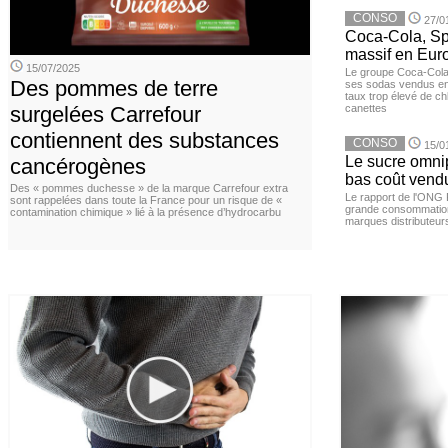
CONSO
27/0
Coca-Cola, Spr
massif en Euro
15/07/2025
Le groupe Coca-Cola 
Des pommes de terre
ses sodas vendus en 
taux trop élevé de c
surgelées Carrefour
canettes
contiennent des substances
CONSO
15/0
Le sucre omnip
cancérogènes
bas coût vend
Des « pommes duchesse » de la marque Carrefour extra
Le rapport de l'ONG 
sont rappelées dans toute la France pour un risque de «
grande consommation
contamination chimique » lié à la présence d’hydrocarbu
marques distributeur