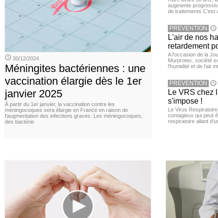
augmente progressive
de traitements C’est 
PREVENTION
L'air de nos h
retardement po
A l’occasion de la Jour
30/12/2024
Murprotec, société ex
Méningites bactériennes : une
l’humidité et de l’air i
vaccination élargie dès le 1er
PREVENTION
janvier 2025
Le VRS chez le
s'impose !
À partir du 1er janvier, la vaccination contre les
Le Virus Respiratoire
méningocoques sera élargie en France en raison de
contagieux qui peut ê
l'augmentation des infections graves. Les méningocoques,
respiratoire allant d’
des bactérie