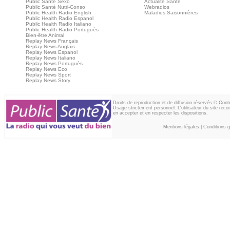
Public Santé Sexo
Actualité Santé
Public Santé Nutri-Conso
Webradios
Public Health Radio English
Maladies Saisonnières
Public Health Radio Espanol
Public Health Radio Italiano
Public Health Radio Portuguès
Bien-être Animal
Replay News Français
Replay News Anglais
Replay News Espanol
Replay News Italiano
Replay News Portuguès
Replay News Eco
Replay News Sport
Replay News Story
Droits de reproduction et de diffusion réservés © Con
Usage strictement personnel. L'utilisateur du site reco
en accepter et en respecter les dispositions.
Mentions légales
|
Conditions gé