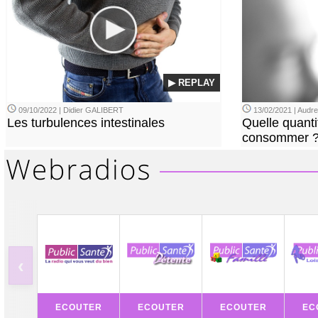
▶ REPLAY
09/10/2022 | Didier GALIBERT
13/02/2021 | Aud
Les turbulences intestinales
Quelle quanti
consommer 
‹
ECOUTER
ECOUTER
ECOUTER
EC