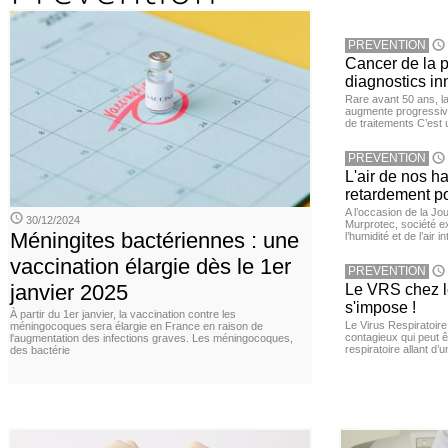
PREVENTION
Cancer de la pr
diagnostics in
Rare avant 50 ans, l
augmente progressive
de traitements C’est 
PREVENTION
L'air de nos h
retardement po
A l’occasion de la Jour
30/12/2024
Murprotec, société ex
Méningites bactériennes : une
l’humidité et de l’air i
vaccination élargie dès le 1er
PREVENTION
janvier 2025
Le VRS chez le
s'impose !
À partir du 1er janvier, la vaccination contre les
Le Virus Respiratoire
méningocoques sera élargie en France en raison de
contagieux qui peut ê
l'augmentation des infections graves. Les méningocoques,
respiratoire allant d’
des bactérie