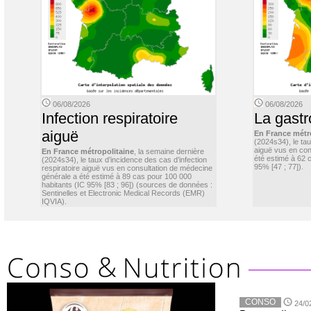
06/08/2026
06/08/2026
Infection respiratoire
La gastr
aiguë
En France métr
(2024s34), le ta
aiguë vus en con
En France métropolitaine
, la semaine dernière
été estimé à 62 
(2024s34), le taux d’incidence des cas d’infection
95% [47 ; 77]).
respiratoire aiguë vus en consultation de médecine
générale a été estimé à 89 cas pour 100 000
habitants (IC 95% [83 ; 96]) (sources de données :
Sentinelles et Electronic Medical Records (EMR)
IQVIA).
CONSO
24/0