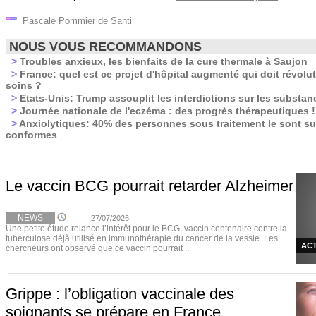
Pascale Pommier de Santi
NOUS VOUS RECOMMANDONS
>
Troubles anxieux, les bienfaits de la cure thermale à Saujon
>
France: quel est ce projet d'hôpital augmenté qui doit révolut
soins ?
>
Etats-Unis: Trump assouplit les interdictions sur les substa
>
Journée nationale de l'eczéma : des progrès thérapeutiques !
>
Anxiolytiques: 40% des personnes sous traitement le sont s
conformes
Le vaccin BCG pourrait retarder Alzheimer
NEWS
27/07/2026
Une petite étude relance l’intérêt pour le BCG, vaccin centenaire contre la
tuberculose déjà utilisé en immunothérapie du cancer de la vessie. Les
ACT
chercheurs ont observé que ce vaccin pourrait ...
Grippe : l’obligation vaccinale des
soignants se prépare en France