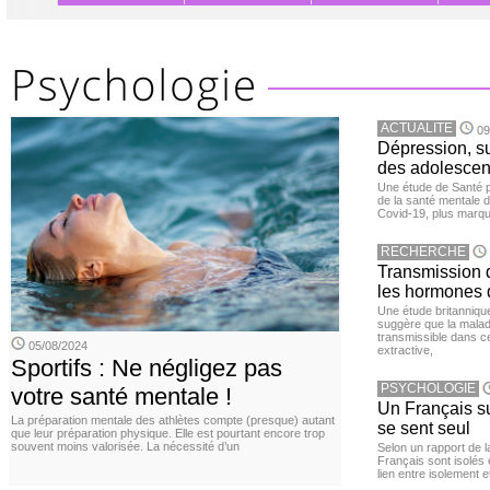
ACTUALITE
09
Dépression, su
des adolescen
Une étude de Santé p
de la santé mentale 
Covid-19, plus marqué
RECHERCHE
Transmission d
les hormones 
Une étude britanniqu
suggère que la maladi
transmissible dans c
05/08/2024
extractive,
Sportifs : Ne négligez pas
PSYCHOLOGIE
votre santé mentale !
Un Français sur
La préparation mentale des athlètes compte (presque) autant
se sent seul
que leur préparation physique. Elle est pourtant encore trop
souvent moins valorisée. La nécessité d’un
Selon un rapport de 
Français sont isolés 
lien entre isolement e