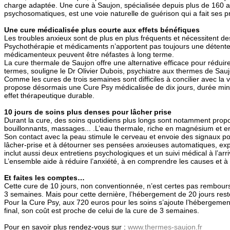
charge adaptée. Une cure à Saujon, spécialisée depuis plus de 160 a
psychosomatiques, est une voie naturelle de guérison qui a fait ses p
Une cure médicalisée plus courte aux effets bénéfiques
Les troubles anxieux sont de plus en plus fréquents et nécessitent de
Psychothérapie et médicaments n’apportent pas toujours une détente 
médicamenteux peuvent être néfastes à long terme.
La cure thermale de Saujon offre une alternative efficace pour réduire
termes, souligne le Dr Olivier Dubois, psychiatre aux thermes de Sauj
Comme les cures de trois semaines sont difficiles à concilier avec la vi
propose désormais une Cure Psy médicalisée de dix jours, durée mi
effet thérapeutique durable.
10 jours de soins plus denses pour lâcher prise
Durant la cure, des soins quotidiens plus longs sont notamment propo
bouillonnants, massages... .L’eau thermale, riche en magnésium et en
Son contact avec la peau stimule le cerveau et envoie des signaux posi
lâcher‑prise et à détourner ses pensées anxieuses automatiques, exp
inclut aussi deux entretiens psychologiques et un suivi médical à l’arr
L’ensemble aide à réduire l’anxiété, à en comprendre les causes et à 
Et faites les comptes…
Cette cure de 10 jours, non conventionnée, n’est certes pas rembour
3 semaines. Mais pour cette dernière, l’hébergement de 20 jours reste
Pour la Cure Psy, aux 720 euros pour les soins s’ajoute l’hébergemen
final, son coût est proche de celui de la cure de 3 semaines.
Pour en savoir plus rendez-vous sur :
www.thermes-saujon.fr