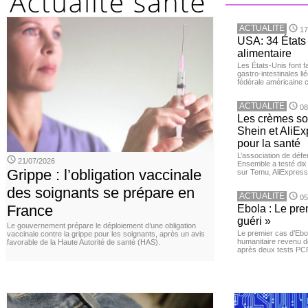
ACTUALITE
17
USA: 34 États 
alimentaire
Les États-Unis font 
gastro-intestinales li
fédérale américaine 
ACTUALITE
08
Les crèmes so
Shein et AliE
pour la santé
L’association de dé
21/07/2026
Ensemble a testé di
Grippe : l’obligation vaccinale
sur Temu, AliExpress 
des soignants se prépare en
ACTUALITE
05
France
Ebola : Le pre
guéri »
Le gouvernement prépare le déploiement d’une obligation
Le premier cas d’Ebo
vaccinale contre la grippe pour les soignants, après un avis
humanitaire revenu d
favorable de la Haute Autorité de santé (HAS).
après deux tests PCR n