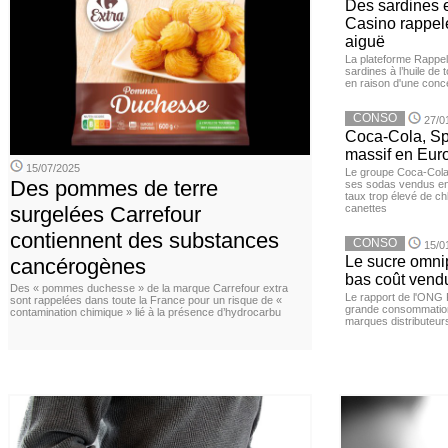
Des sardines 
Casino rappelé
aiguë
La plateforme Rappel
sardines à l’huile de
en raison d'une conc
CONSO
27/0
Coca-Cola, Spr
massif en Euro
15/07/2025
Le groupe Coca-Cola 
Des pommes de terre
ses sodas vendus en 
taux trop élevé de c
surgelées Carrefour
canettes
contiennent des substances
CONSO
15/0
Le sucre omnip
cancérogènes
bas coût vend
Des « pommes duchesse » de la marque Carrefour extra
Le rapport de l'ONG 
sont rappelées dans toute la France pour un risque de «
grande consommation
contamination chimique » lié à la présence d’hydrocarbu
marques distributeur