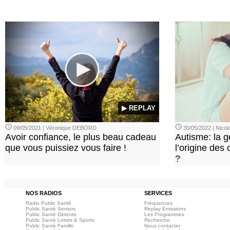
▶ REPLAY
09/05/2021 | Véronique DEBORD
30/05/2022 | Nic
Avoir confiance, le plus beau cadeau
Autisme: la g
que vous puissiez vous faire !
l’origine des
?
NOS RADIOS
SERVICES
Radio Public Santé
Fréquences
Public Santé Seniors
Replay Emissions
Public Santé Détente
Les Programmes
Public Santé Loisirs & Sports
Recherche
Public Santé Famille
Nous contacter