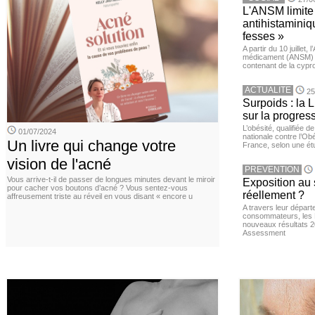
L'ANSM limite 
antihistaminiqu
fesses »
A partir du 10 juillet,
médicament (ANSM) a
contenant de la cypro
ACTUALITE
25
Surpoids : la L
sur la progres
L’obésité, qualifiée 
01/07/2024
nationale contre l’Ob
Un livre qui change votre
France, selon une é
vision de l'acné
PREVENTION
Vous arrive-t-il de passer de longues minutes devant le miroir
Exposition au 
pour cacher vos boutons d’acné ? Vous sentez-vous
réellement ?
affreusement triste au réveil en vous disant « encore u
A travers leur départ
consommateurs, les L
nouveaux résultats 
Assessment