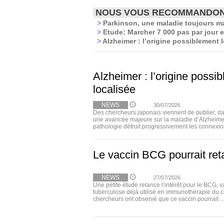
NOUS VOUS RECOMMANDO
>
Parkinson, une maladie toujours m
>
Etude: Marcher 7 000 pas par jour 
>
Alzheimer : l’origine possiblement 
Alzheimer : l’origine possi
localisée
NEWS
30/07/2026
Des chercheurs japonais viennent de publier, 
une avancée majeure sur la maladie d’Alzheimer
pathologie détruit progressivement les connexion
Le vaccin BCG pourrait ret
NEWS
27/07/2026
Une petite étude relance l’intérêt pour le BCG, v
tuberculose déjà utilisé en immunothérapie du c
chercheurs ont observé que ce vaccin pourrait ..