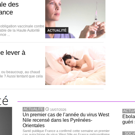
ale des
rance
bligation vaccinale contre
able de la Haute Autorité
ACTUALITÉ
nce ...
e lever à
u, ou beaucoup, au chaud
lle ? Aussi tentant que cela
ACTUALITE
16/07/2026
ACTUA
Un premier cas de l’année du virus West
Ebola
Nile recensé dans les Pyrénées-
guéri 
Orientales
Santé publique France a confirmé cette semaine un premier
SOCI
cas autochtone de virus West Nile en France métropolitaine