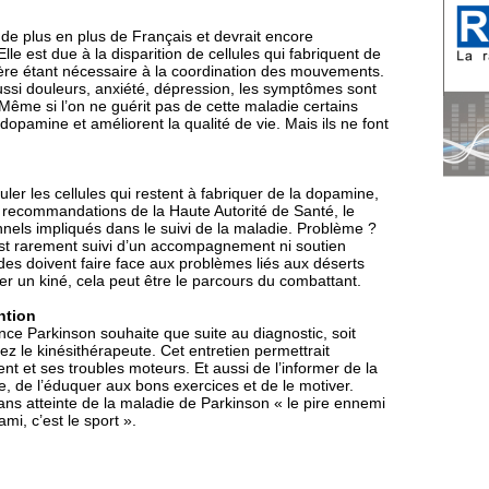
e plus en plus de Français et devrait encore
e est due à la disparition de cellules qui fabriquent de
ère étant nécessaire à la coordination des mouvements.
ussi douleurs, anxiété, dépression, les symptômes sont
. Même si l’on ne guérit pas de cette maladie certains
amine et améliorent la qualité de vie. Mais ils ne font
muler les cellules qui restent à fabriquer de la dopamine,
es recommandations de la Haute Autorité de Santé, le
onnels impliqués dans le suivi de la maladie. Problème ?
 est rarement suivi d’un accompagnement ni soutien
s doivent faire face aux problèmes liés aux déserts
r un kiné, cela peut être le parcours du combattant.
ntion
ance Parkinson souhaite que suite au diagnostic, soit
z le kinésithérapeute. Cet entretien permettrait
nt et ses troubles moteurs. Et aussi de l’informer de la
e, de l’éduquer aux bons exercices et de le motiver.
ns atteinte de la maladie de Parkinson « le pire ennemi
mi, c’est le sport ».