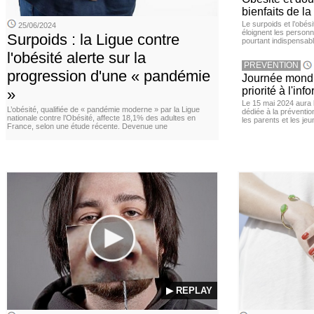
bienfaits de l
Le surpoids et l’obési
25/06/2024
éloignent les personn
Surpoids : la Ligue contre
pourtant indispensabl
l'obésité alerte sur la
PREVENTION
progression d'une « pandémie
Journée mondia
priorité à l'in
»
Le 15 mai 2024 aura l
L’obésité, qualifiée de « pandémie moderne » par la Ligue
dédiée à la préventio
nationale contre l’Obésité, affecte 18,1% des adultes en
les parents et les je
France, selon une étude récente. Devenue une
▶ REPLAY