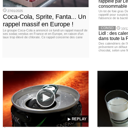
rappelé par Le
consommable
27/01/2025
Un lot de foie gras D
rappelé pour suspicio
Coca-Cola, Sprite, Fanta... Un
l'absence de la bacté
rappel massif en Europe !
CONSO
10/1
Le groupe Coca-Cola a annoncé ce lundi un rappel massif de
Lidl : des cale
ses sodas vendus en France et en Europe, en raison d'un
taux trop élevé de chlorate. Ce rappel concerne des cane
dans toute la 
Des calendriers de l
présentent un défaut 
chocolat, selon une f
▶ REPLAY