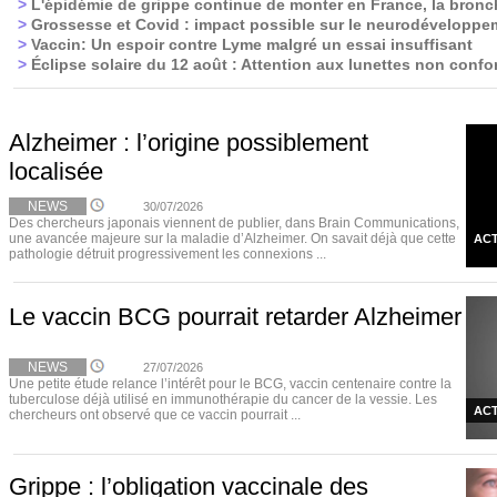
>
L'épidémie de grippe continue de monter en France, la bronc
>
Grossesse et Covid : impact possible sur le neurodéveloppe
>
Vaccin: Un espoir contre Lyme malgré un essai insuffisant
>
Éclipse solaire du 12 août : Attention aux lunettes non confo
Alzheimer : l’origine possiblement
localisée
NEWS
30/07/2026
Des chercheurs japonais viennent de publier, dans Brain Communications,
une avancée majeure sur la maladie d’Alzheimer. On savait déjà que cette
ACT
pathologie détruit progressivement les connexions ...
Le vaccin BCG pourrait retarder Alzheimer
NEWS
27/07/2026
Une petite étude relance l’intérêt pour le BCG, vaccin centenaire contre la
tuberculose déjà utilisé en immunothérapie du cancer de la vessie. Les
ACT
chercheurs ont observé que ce vaccin pourrait ...
Grippe : l’obligation vaccinale des