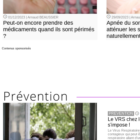
01/12/2023 | Arnaud BEAUSSIER
29/09/2023 | Arn
Peut-on encore prendre des
Apnée du so
médicaments quand ils sont périmés
atténuer les
?
naturellemen
Contenus sponsorisés
PREVENTION
Le VRS chez le
s'impose !
Le Virus Respiratoire
contagieux qui peut ê
respiratoire allant d’