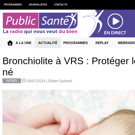
PROGRAMMES
JOURNALISTES
CONTACTS
A LA UNE
ACTUALITÉ
PROGRAMMES
REPLAY
WEBRADI
Bronchiolite à VRS : Protéger 
né
NEWS
08/07/2024 |
Didier Galibert