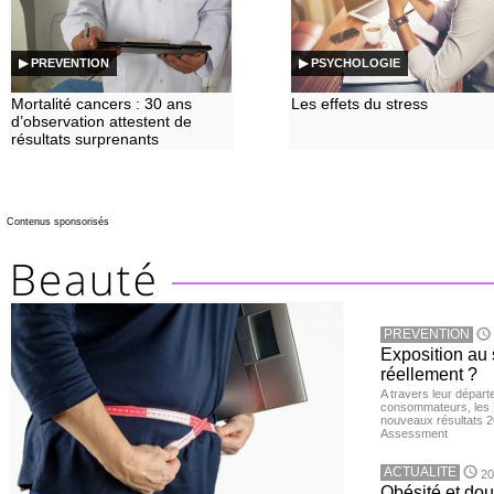
▶ PREVENTION
▶ PSYCHOLOGIE
Mortalité cancers : 30 ans
Les effets du stress
d’observation attestent de
résultats surprenants
Contenus sponsorisés
PREVENTION
Exposition au 
réellement ?
A travers leur départ
consommateurs, les L
nouveaux résultats 
Assessment
ACTUALITE
20
Obésité et doul