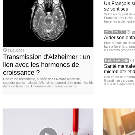
Un Français sur
se sent seul
Selon un rapport de 
Français sont isolés 
lien entre isolement e
ACTUALITE
15
Aider son enfa
Peur du noir, de l'i
face à l'avenir, cra
les enfants grandisse
31/01/2024
Transmission d'Alzheimer : un
RECHERCHE
lien avec les hormones de
Santé mentale 
croissance ?
microbiote et 
Une étude de l’Inserm
Une étude britannique, publiée dans Nature Medicine,
l’intestin au cerveau,
suggère que la maladie d’Alzheimer pourrait être transmissible
due à des anomalies d
dans certains cas. L'hormone de croissance extra