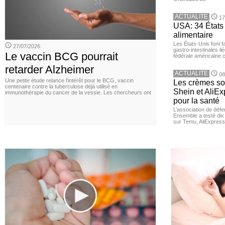
ACTUALITE
17
USA: 34 États 
alimentaire
Les États-Unis font 
27/07/2026
gastro-intestinales li
Le vaccin BCG pourrait
fédérale américaine 
retarder Alzheimer
ACTUALITE
08
Une petite étude relance l’intérêt pour le BCG, vaccin
Les crèmes so
centenaire contre la tuberculose déjà utilisé en
Shein et AliE
immunothérapie du cancer de la vessie. Les chercheurs ont
pour la santé
L’association de dé
Ensemble a testé di
sur Temu, AliExpress 