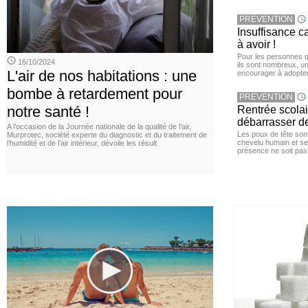
PREVENTION
Insuffisance c
à avoir !
Pour les personnes qu
16/10/2024
ils sont nombreux, u
L'air de nos habitations : une
encourager à adopter
bombe à retardement pour
PREVENTION
notre santé !
Rentrée scola
débarrasser d
A l’occasion de la Journée nationale de la qualité de l’air,
Les poux de tête sont 
Murprotec, société experte du diagnostic et du traitement de
chevelu humain et se
l’humidité et de l’air intérieur, dévoile les résult
présence ne soit pas