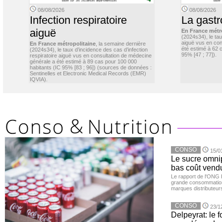
08/08/2026
08/08/2026
Infection respiratoire
La gastr
aiguë
En France métr
(2024s34), le ta
aiguë vus en con
En France métropolitaine
, la semaine dernière
été estimé à 62 
(2024s34), le taux d’incidence des cas d’infection
95% [47 ; 77]).
respiratoire aiguë vus en consultation de médecine
générale a été estimé à 89 cas pour 100 000
habitants (IC 95% [83 ; 96]) (sources de données :
Sentinelles et Electronic Medical Records (EMR)
IQVIA).
CONSO
15/0
Le sucre omnip
bas coût vend
Le rapport de l'ONG 
grande consommation
marques distributeur
CONSO
23/1
Delpeyrat: le f