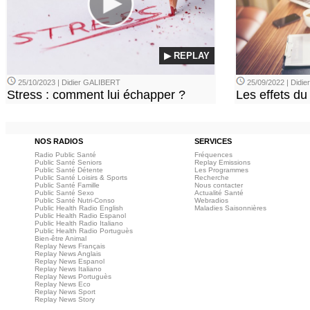
▶ REPLAY
25/10/2023 | Didier GALIBERT
25/09/2022 | Didi
Stress : comment lui échapper ?
Les effets du
NOS RADIOS
SERVICES
Radio Public Santé
Fréquences
Public Santé Seniors
Replay Emissions
Public Santé Détente
Les Programmes
Public Santé Loisirs & Sports
Recherche
Public Santé Famille
Nous contacter
Public Santé Sexo
Actualité Santé
Public Santé Nutri-Conso
Webradios
Public Health Radio English
Maladies Saisonnières
Public Health Radio Espanol
Public Health Radio Italiano
Public Health Radio Portuguès
Bien-être Animal
Replay News Français
Replay News Anglais
Replay News Espanol
Replay News Italiano
Replay News Portuguès
Replay News Eco
Replay News Sport
Replay News Story