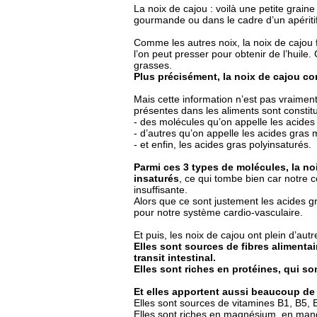
La noix de cajou : voilà une petite grain
gourmande ou dans le cadre d’un apéritif
Comme les autres noix, la noix de cajou f
l’on peut presser pour obtenir de l’huile. 
grasses.
Plus précisément, la noix de cajou co
Mais cette information n’est pas vraimen
présentes dans les aliments sont constit
- des molécules qu’on appelle les acides
- d’autres qu’on appelle les acides gras
- et enfin, les acides gras polyinsaturés.
Parmi ces 3 types de molécules, la no
insaturés
, ce qui tombe bien car notre
insuffisante.
Alors que ce sont justement les acides gr
pour notre système cardio-vasculaire.
Et puis, les noix de cajou ont plein d’autr
Elles sont sources de fibres alimenta
transit intestinal.
Elles sont riches en protéines, qui s
Et elles apportent aussi beaucoup de
Elles sont sources de vitamines B1, B5, 
Elles sont riches en magnésium, en mang