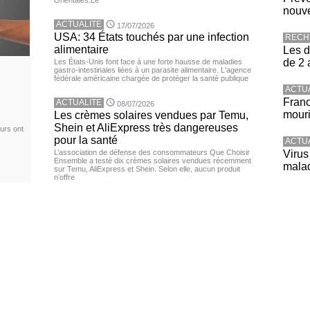
Orientales.Le
nouve
ACTUALITE
17/07/2026
USA: 34 États touchés par une infection
RECH
alimentaire
Les d
de 2 
Les États-Unis font face à une forte hausse de maladies
gastro-intestinales liées à un parasite alimentaire. L'agence
fédérale américaine chargée de protéger la santé publique
ACTU
Franc
ACTUALITE
08/07/2026
mouri
Les crèmes solaires vendues par Temu,
Shein et AliExpress très dangereuses
urs ont
pour la santé
ACTU
L’association de défense des consommateurs Que Choisir
Virus
Ensemble a testé dix crèmes solaires vendues récemment
malad
sur Temu, AliExpress et Shein. Selon elle, aucun produit
n’offre