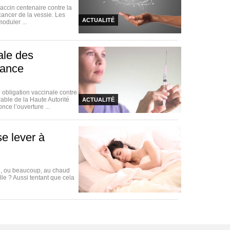
vaccin centenaire contre la
cancer de la vessie. Les
ACTUALITÉ
oduler ...
nale des
rance
obligation vaccinale contre
rable de la Haute Autorité
ACTUALITÉ
ce l’ouverture ...
se lever à
eu, ou beaucoup, au chaud
lle ? Aussi tentant que cela