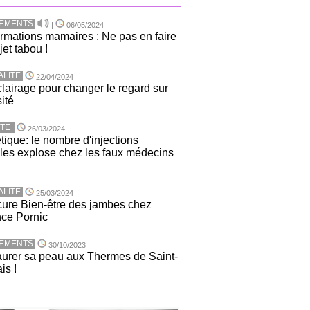
TEMENTS
|
06/05/2024
rmations mamaires : Ne pas en faire
jet tabou !
ALITE
22/04/2024
lairage pour changer le regard sur
sité
TE
26/03/2024
tique: le nombre d'injections
ales explose chez les faux médecins
ALITE
25/03/2024
ure Bien-être des jambes chez
nce Pornic
TEMENTS
30/10/2023
urer sa peau aux Thermes de Saint-
is !