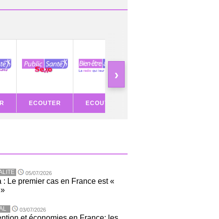
›
R
ECOUTER
ECOUTER
ECOUTER
ECOU
ALITE
05/07/2026
 : Le premier cas en France est «
 »
AL
03/07/2026
ntion et économies en France: les