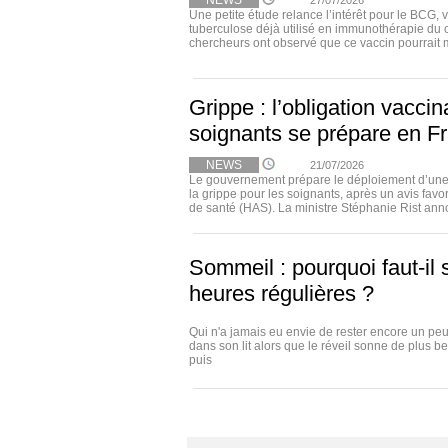
NEWS
27/07/2026
Une petite étude relance l’intérêt pour le BCG, 
tuberculose déjà utilisé en immunothérapie du 
chercheurs ont observé que ce vaccin pourrait m
Grippe : l’obligation vacci
soignants se prépare en F
NEWS
21/07/2026
Le gouvernement prépare le déploiement d’une 
la grippe pour les soignants, après un avis favo
de santé (HAS). La ministre Stéphanie Rist annon
Sommeil : pourquoi faut-il 
heures régulières ?
Qui n'a jamais eu envie de rester encore un p
dans son lit alors que le réveil sonne de plus be
puis