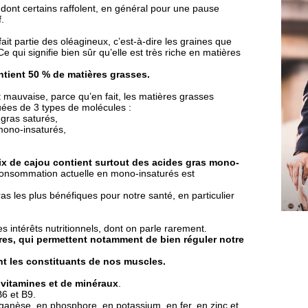
e dont certains raffolent, en général pour une pause
.
ait partie des oléagineux, c’est-à-dire les graines que
Ce qui signifie bien sûr qu’elle est très riche en matières
ntient 50 % de matières grasses.
t mauvaise, parce qu’en fait, les matières grasses
uées de 3 types de molécules :
 gras saturés,
 mono-insaturés,
ix de cajou contient surtout des acides gras mono-
 consommation actuelle en mono-insaturés est
as les plus bénéfiques pour notre santé, en particulier
es intérêts nutritionnels, dont on parle rarement.
ires, qui permettent notamment de bien réguler notre
ont les constituants de nos muscles.
 vitamines et de minéraux
.
B6 et B9.
anèse, en phosphore, en potassium, en fer, en zinc et