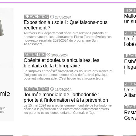
TRAI
Malfo
PREVENTION
27/05/2024
un su
Exposition au soleil : Que faisons-nous
réellement ?
ACTU
A travers leur département dédié aux relations patients et
consommateurs, les Laboratoires Pierre Fabre dévoilent les
Un éc
nouveaux résultats 2023/2024 du programme Sun
l'obé
Assessment
ACTUALITE
20/05/2024
BEAU
Obésité et douleurs articulaires, les
Esthé
bienfaits de la Chiropraxie
illég
Le surpoids et l’obésité favorisent les douleurs articulaires et
!
éloignent les personnes concernées de l’activité physique
pourtant indispensable. C’est là que les chiropracteurs
ACTU
PREVENTION
Une c
13/05/2024
émie
Journée mondiale de l'orthodontie :
Allia
priorité à l'information et à la prévention
Le 15 mai 2024 aura lieu la journée mondiale de l’orthodontie
TRAI
igue
dédiée à la prévention et à l’information notamment envers
 en
Resta
les parents et les jeunes enfants. Connaître l’âge
Gerva