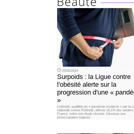
25/06/2024
Surpoids : la Ligue contre
l'obésité alerte sur la
progression d'une « pand
»
L’obésité, qualifiée de « pandémie moderne » par la L
nationale contre l’Obésité, affecte 18,1% des adultes
France, selon une étude récente. Devenue une
préoccupation majeure