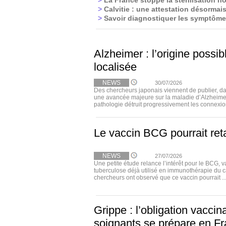
>
La France stoppe la stérilisation n
>
Calvitie : une attestation désormais
>
Savoir diagnostiquer les symptôme
Alzheimer : l’origine possi
localisée
NEWS
30/07/2026
Des chercheurs japonais viennent de publier, 
une avancée majeure sur la maladie d’Alzheimer
pathologie détruit progressivement les connexion
Le vaccin BCG pourrait ret
NEWS
27/07/2026
Une petite étude relance l’intérêt pour le BCG, v
tuberculose déjà utilisé en immunothérapie du c
chercheurs ont observé que ce vaccin pourrait ..
Grippe : l’obligation vaccin
soignants se prépare en F