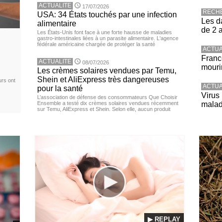
ACTUALITE
17/07/2026
RECH
USA: 34 États touchés par une infection
Les d
alimentaire
de 2 
Les États-Unis font face à une forte hausse de maladies
gastro-intestinales liées à un parasite alimentaire. L'agence
fédérale américaine chargée de protéger la santé
ACTUA
Franc
ACTUALITE
08/07/2026
mouri
Les crèmes solaires vendues par Temu,
Shein et AliExpress très dangereuses
urs ont
ACTUA
pour la santé
Virus
L’association de défense des consommateurs Que Choisir
Ensemble a testé dix crèmes solaires vendues récemment
malad
sur Temu, AliExpress et Shein. Selon elle, aucun produit
▶ REPLAY