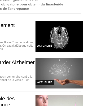
on chirurgicale FemBloc
 obligatoire pour obtenir du finastéride
s de l'andropause
blement
dans Brain Communications,
. On savait déjà que cette
ACTUALITÉ
s ...
arder Alzheimer
accin centenaire contre la
ancer de la vessie. Les
ACTUALITÉ
.
ale des
rance