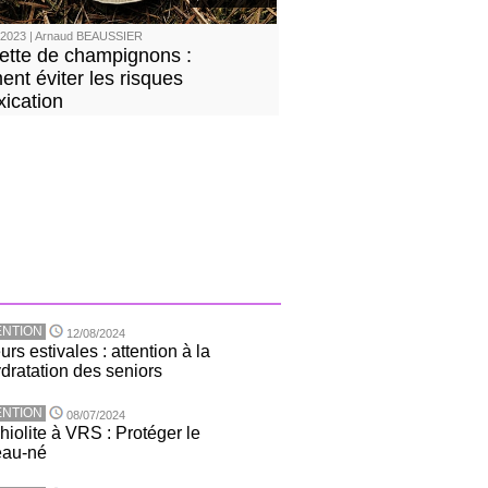
/2023 | Arnaud BEAUSSIER
lette de champignons :
nt éviter les risques
xication
NTION
12/08/2024
rs estivales : attention à la
dratation des seniors
NTION
08/07/2024
hiolite à VRS : Protéger le
eau-né