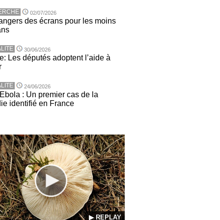
ERCHE
02/07/2026
angers des écrans pour les moins
ans
LITE
30/06/2026
e: Les députés adoptent l’aide à
r
LITE
24/06/2026
 Ebola : Un premier cas de la
ie identifié en France
▶ REPLAY