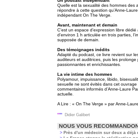
Un podcast indépendant
Quelle est la sexualité des hommes des a
répondre à cette question qu’Anne-Laure 
indépendant On The Verge.
Avant, maintenant et demain
C’est un espace d’expression libre dédié
d’environ 1 h articulée en trois parties, l
supposée de demain.
Des témoignages inédits
Adapté du podcast, ce livre revient sur l
auditeurs et auditrices, puis les prolonge
passionnantes et enrichissantes.
La vie intime des hommes
Polyamour, impuissance, libido, bisexuali
sexuelle ne sont évités dans cet ouvrage 
commentaires informés d’Anne-Laure Par
actuelle.
A Lire : « On The Verge » par Anne-Laure
Didier Galibert
NOUS VOUS RECOMMANDO
>
Près d'un médecin sur deux a déjà é