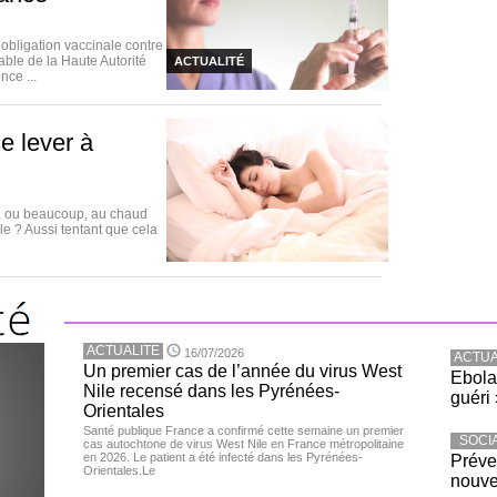
bligation vaccinale contre
able de la Haute Autorité
ACTUALITÉ
nce ...
e lever à
u, ou beaucoup, au chaud
lle ? Aussi tentant que cela
ACTUALITE
16/07/2026
ACTUA
Un premier cas de l’année du virus West
Ebola
Nile recensé dans les Pyrénées-
guéri 
Orientales
Santé publique France a confirmé cette semaine un premier
SOCI
cas autochtone de virus West Nile en France métropolitaine
en 2026. Le patient a été infecté dans les Pyrénées-
Préve
Orientales.Le
nouve