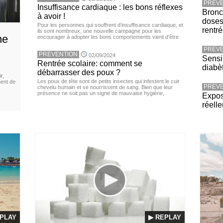
PREVE
Insuffisance cardiaque : les bons réflexes
Bronch
à avoir !
doses
Pour les personnes qui souffrent d’insuffisance cardiaque, et
rentr
ils sont nombreux, une nouvelle campagne pour les
ne
encourager à adopter les bons comportements vient d’être
PREVE
PREVENTION
02/09/2024
Sensib
Rentrée scolaire: comment se
diabè
débarrasser des poux ?
r,
Les poux de tête sont de petits insectes qui infestent le cuir
ment de
PREVE
chevelu humain et se nourrissent de sang. Bien que leur
présence ne soit pas un signe de mauvaise hygiène,
Expos
réell
PLAY
▶ REPLAY