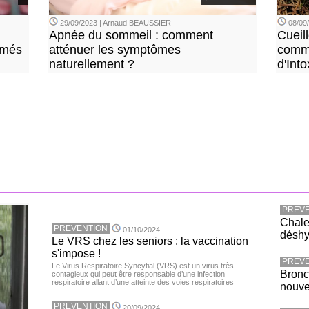
29/09/2023 | Arnaud BEAUSSIER
08/09
Apnée du sommeil : comment
Cueil
imés
atténuer les symptômes
comme
naturellement ?
d'Into
PREVE
Chaleu
PREVENTION
01/10/2024
déshy
Le VRS chez les seniors : la vaccination
s'impose !
PREVE
Le Virus Respiratoire Syncytial (VRS) est un virus très
Bronc
contagieux qui peut être responsable d’une infection
respiratoire allant d’une atteinte des voies respiratoires
nouv
PREVENTION
20/09/2024