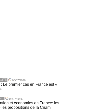
LITE
05/07/2026
 : Le premier cas en France est «
»
AL
03/07/2026
ntion et économies en France: les
lles propositions de la Cnam