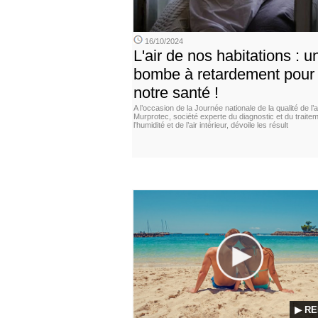
16/10/2024
L'air de nos habitations : u
bombe à retardement pour
notre santé !
A l’occasion de la Journée nationale de la qualité de l’ai
Murprotec, société experte du diagnostic et du traite
l’humidité et de l’air intérieur, dévoile les résult
▶ RE