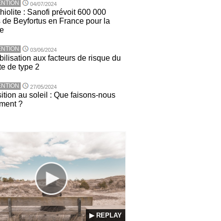
NTION
04/07/2024
iolite : Sanofi prévoit 600 000
 de Beyfortus en France pour la
ée
NTION
03/06/2024
ilisation aux facteurs de risque du
te de type 2
NTION
27/05/2024
ition au soleil : Que faisons-nous
ement ?
▶ REPLAY