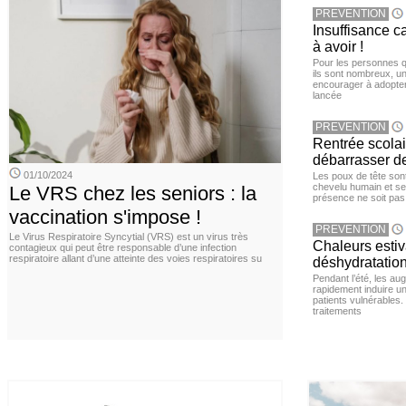
PREVENTION
Insuffisance c
à avoir !
Pour les personnes qu
ils sont nombreux, u
encourager à adopter
lancée
PREVENTION
Rentrée scola
débarrasser d
01/10/2024
Les poux de tête sont 
chevelu humain et se
Le VRS chez les seniors : la
présence ne soit pas
vaccination s'impose !
PREVENTION
Le Virus Respiratoire Syncytial (VRS) est un virus très
Chaleurs estiva
contagieux qui peut être responsable d’une infection
respiratoire allant d’une atteinte des voies respiratoires su
déshydratation
Pendant l’été, les a
rapidement induire u
patients vulnérables.
traitements