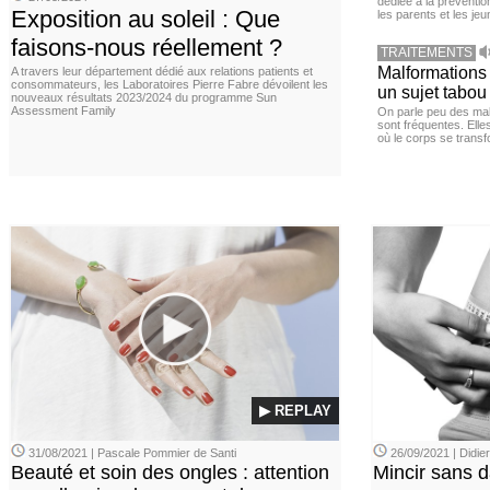
dédiée à la préventio
Exposition au soleil : Que
les parents et les je
faisons-nous réellement ?
TRAITEMENTS
Malformations 
A travers leur département dédié aux relations patients et
consommateurs, les Laboratoires Pierre Fabre dévoilent les
un sujet tabou 
nouveaux résultats 2023/2024 du programme Sun
Assessment Family
On parle peu des mal
sont fréquentes. Elle
où le corps se transf
▶ REPLAY
31/08/2021 | Pascale Pommier de Santi
26/09/2021 | Didi
Beauté et soin des ongles : attention
Mincir sans 