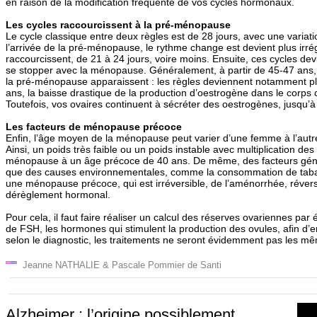
en raison de la modification fréquente de vos cycles hormonaux.
Les cycles raccourcissent à la pré-ménopause
Le cycle classique entre deux règles est de 28 jours, avec une variati
l’arrivée de la pré-ménopause, le rythme change est devient plus irrég
raccourcissent, de 21 à 24 jours, voire moins. Ensuite, ces cycles de
se stopper avec la ménopause. Généralement, à partir de 45-47 ans
la pré-ménopause apparaissent : les règles deviennent notamment p
ans, la baisse drastique de la production d’oestrogène dans le corps c
Toutefois, vos ovaires continuent à sécréter des oestrogènes, jusqu’à
Les facteurs de ménopause précoce
Enfin, l’âge moyen de la ménopause peut varier d’une femme à l’autre
Ainsi, un poids très faible ou un poids instable avec multiplication de
ménopause à un âge précoce de 40 ans. De même, des facteurs géné
que des causes environnementales, comme la consommation de tabac. 
une ménopause précoce, qui est irréversible, de l’aménorrhée, réver
dérèglement hormonal.
Pour cela, il faut faire réaliser un calcul des réserves ovariennes pa
de FSH, les hormones qui stimulent la production des ovules, afin d’
selon le diagnostic, les traitements ne seront évidemment pas les m
Jeanne NATHALIE & Pascale Pommier de Santi
Alzheimer : l’origine possiblement