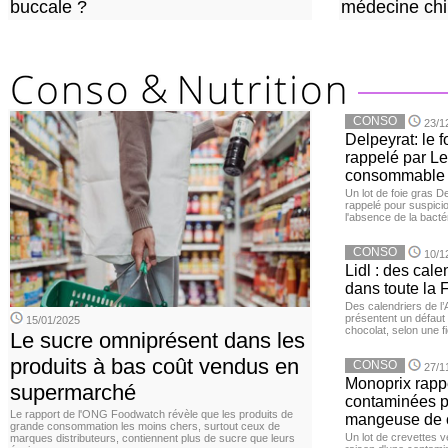
buccale ?
médecine chi
CONSO
23/1
Delpeyrat: le f
rappelé par Le
consommable
Un lot de foie gras D
rappelé pour suspicio
l'absence de la bacté
CONSO
10/1
Lidl : des cale
dans toute la 
Des calendriers de l
présentent un défaut 
15/01/2025
chocolat, selon une 
Le sucre omniprésent dans les
produits à bas coût vendus en
CONSO
27/1
Monoprix rappe
supermarché
contaminées p
Le rapport de l'ONG Foodwatch révèle que les produits de
mangeuse de c
grande consommation les moins chers, surtout ceux de
Un lot de crevettes 
marques distributeurs, contiennent plus de sucre que leurs