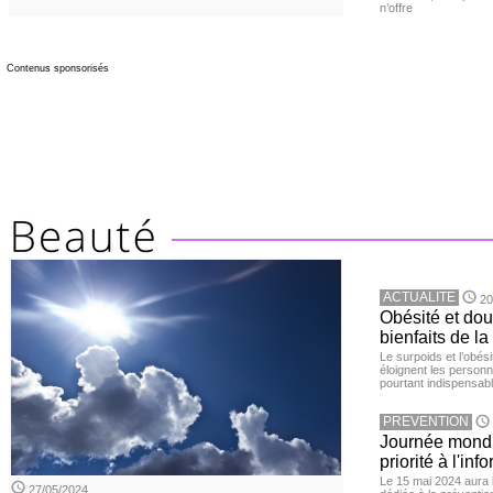
n’offre
Contenus sponsorisés
ACTUALITE
20
Obésité et doul
bienfaits de l
Le surpoids et l’obési
éloignent les personn
pourtant indispensabl
PREVENTION
Journée mondia
priorité à l'in
Le 15 mai 2024 aura l
27/05/2024