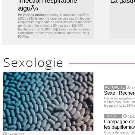
Infection respiratoire
La gastr
aiguÃ«
En France métropolitaine
, la semaine dernière
(2024s34), le taux d’incidence des cas d’infection
respiratoire aiguë vus en consultation de médecine
générale a été estimé à 89 cas pour 100 000
habitants (IC 95% [83 ; 96]) (sources de données :
Sentinelles et Electronic Medical Records (EMR)
IQVIA).
ACTUALITE
17
Sexe : Recher
Certaines maladies –
les femmes. Mais, on 
les garçons, et 20%
SOCIAL
01/0
Campagne de v
les papillomav
A partir de la procha
15/08/2023