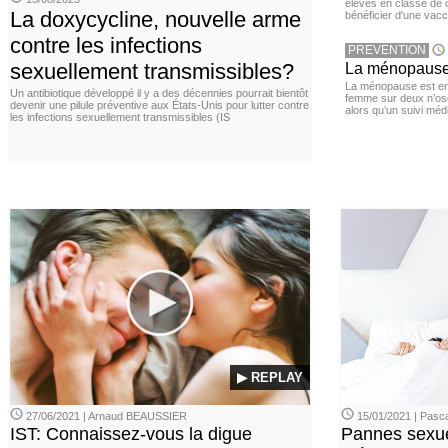
élèves en classe de c
La doxycycline, nouvelle arme
bénéficier d'une vacc
contre les infections
PREVENTION
sexuellement transmissibles?
La ménopause,
La ménopause est en
Un antibiotique développé il y a des décennies pourrait bientôt
femme sur deux n’os
devenir une pilule préventive aux États-Unis pour lutter contre
alors qu’un suivi méd
les infections sexuellement transmissibles (IS
▶ REPLAY
27/06/2021 | Arnaud BEAUSSIER
15/01/2021 | Pasca
IST: Connaissez-vous la digue
Pannes sexue