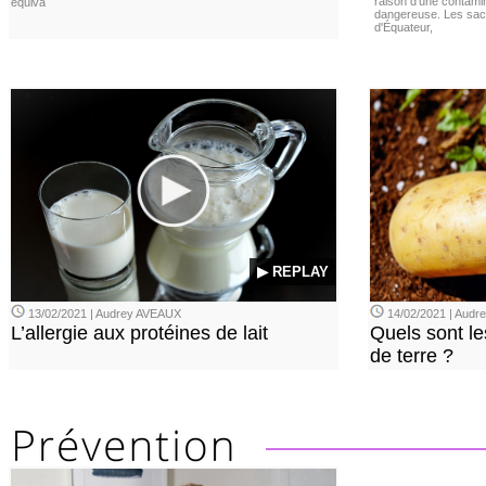
raison d'une contamina
équiva
dangereuse. Les sach
d'Équateur,
▶ REPLAY
13/02/2021 | Audrey AVEAUX
14/02/2021 | Audrey
L’allergie aux protéines de lait
Quels sont le
de terre ?