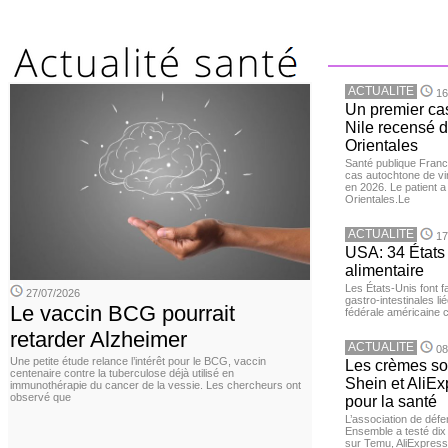
ACTUALITE
16
Un premier ca
Nile recensé 
Orientales
Santé publique Franc
cas autochtone de vi
en 2026. Le patient a
Orientales.Le
ACTUALITE
17
USA: 34 États 
alimentaire
Les États-Unis font 
27/07/2026
gastro-intestinales li
Le vaccin BCG pourrait
fédérale américaine 
retarder Alzheimer
ACTUALITE
08
Une petite étude relance l’intérêt pour le BCG, vaccin
Les crèmes so
centenaire contre la tuberculose déjà utilisé en
Shein et AliE
immunothérapie du cancer de la vessie. Les chercheurs ont
observé que
pour la santé
L’association de dé
Ensemble a testé di
sur Temu, AliExpress 