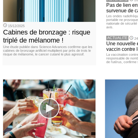
26
Pas de lien en
survenue de c
Les ondes radiofréqu
portable ne provoque
nationale de sécurité
15/12/2025
avis.
Cabines de bronzage : risque
ACTUALITE
triplé de mélanome !
24
Une nouvelle é
Une étude publiée dans Science Advances confirme que les
vaccin contre l
cabines de bronzage artificiel multiplient par près de trois le
risque de mélanome, le cancer cutané le plus agressif.
La vaccination contr
responsable de nomb
de l’utérus, confirme