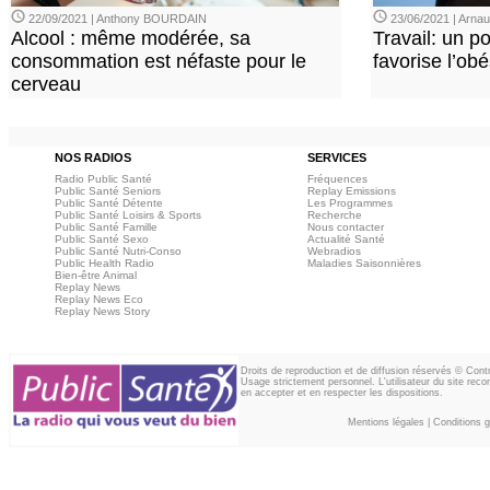
22/09/2021 | Anthony BOURDAIN
23/06/2021 | Arn
Alcool : même modérée, sa
Travail: un p
consommation est néfaste pour le
favorise l’ob
cerveau
NOS RADIOS
SERVICES
Radio Public Santé
Fréquences
Public Santé Seniors
Replay Emissions
Public Santé Détente
Les Programmes
Public Santé Loisirs & Sports
Recherche
Public Santé Famille
Nous contacter
Public Santé Sexo
Actualité Santé
Public Santé Nutri-Conso
Webradios
Public Health Radio
Maladies Saisonnières
Bien-être Animal
Replay News
Replay News Eco
Replay News Story
Droits de reproduction et de diffusion réservés © Con
Usage strictement personnel. L'utilisateur du site reco
en accepter et en respecter les dispositions.
Mentions légales
|
Conditions gé