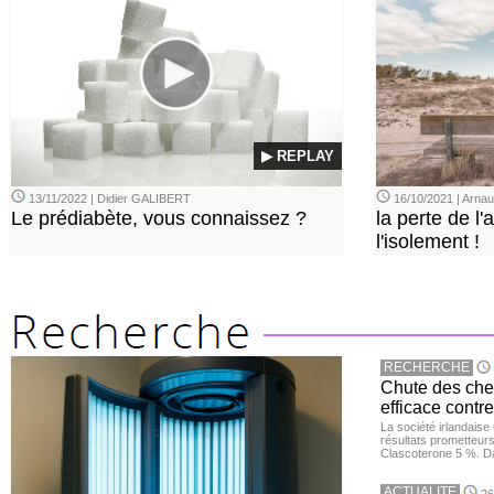
▶ REPLAY
13/11/2022 | Didier GALIBERT
16/10/2021 | Arn
Le prédiabète, vous connaissez ?
la perte de l'a
l'isolement !
RECHERCHE
Chute des chev
efficace contre
La société irlandais
résultats prometteurs
Clascoterone 5 %. Da
ACTUALITE