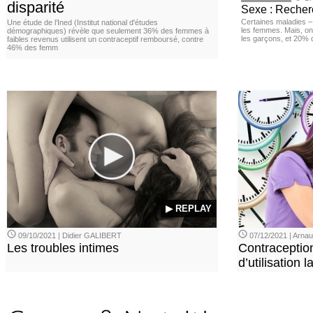
disparité
Sexe : Recher
Certaines maladies –
Une étude de l’Ined (Institut national d'études
les femmes. Mais, on 
démographiques) révèle que seulement 36% des femmes à
les garçons, et 20%
faibles revenus utilisent un contraceptif remboursé, contre
46% des femm
▶ REPLAY
09/10/2021 | Didier GALIBERT
07/12/2021 | Arn
Les troubles intimes
Contraception
d’utilisation