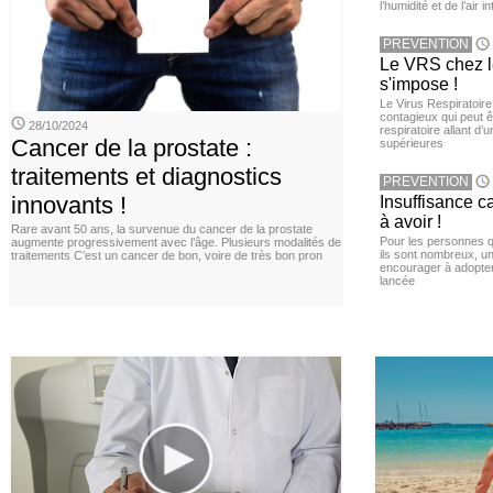
l’humidité et de l’air i
PREVENTION
Le VRS chez le
s'impose !
Le Virus Respiratoire
contagieux qui peut ê
28/10/2024
respiratoire allant d’
Cancer de la prostate :
supérieures
traitements et diagnostics
PREVENTION
innovants !
Insuffisance c
à avoir !
Rare avant 50 ans, la survenue du cancer de la prostate
Pour les personnes qu
augmente progressivement avec l’âge. Plusieurs modalités de
ils sont nombreux, u
traitements C’est un cancer de bon, voire de très bon pron
encourager à adopter
lancée