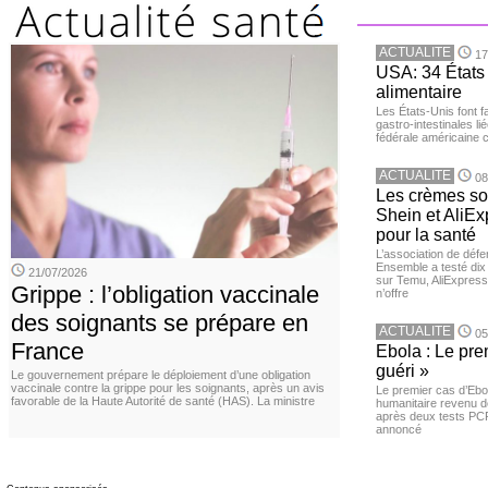
ACTUALITE
17
USA: 34 États 
alimentaire
Les États-Unis font 
gastro-intestinales li
fédérale américaine 
ACTUALITE
08
Les crèmes so
Shein et AliE
pour la santé
L’association de dé
Ensemble a testé di
21/07/2026
sur Temu, AliExpress 
Grippe : l’obligation vaccinale
n’offre
des soignants se prépare en
ACTUALITE
05
France
Ebola : Le pre
guéri »
Le gouvernement prépare le déploiement d’une obligation
vaccinale contre la grippe pour les soignants, après un avis
Le premier cas d’Ebo
favorable de la Haute Autorité de santé (HAS). La ministre
humanitaire revenu d
après deux tests PCR n
annoncé