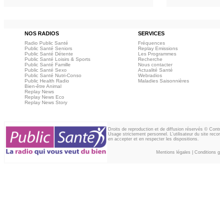
NOS RADIOS
SERVICES
Radio Public Santé
Fréquences
Public Santé Seniors
Replay Emissions
Public Santé Détente
Les Programmes
Public Santé Loisirs & Sports
Recherche
Public Santé Famille
Nous contacter
Public Santé Sexo
Actualité Santé
Public Santé Nutri-Conso
Webradios
Public Health Radio
Maladies Saisonnières
Bien-être Animal
Replay News
Replay News Eco
Replay News Story
Droits de reproduction et de diffusion réservés © Con
Usage strictement personnel. L'utilisateur du site reco
en accepter et en respecter les dispositions.
Mentions légales
|
Conditions gé