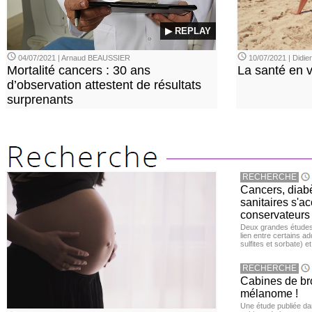
▶ REPLAY
04/07/2021 | Arnaud BEAUSSIER
10/07/2021 | Didi
Mortalité cancers : 30 ans
La santé en 
d’observation attestent de résultats
surprenants
RECHERCHE
Cancers, diabè
sanitaires s'a
conservateurs
Deux grandes études 
lien entre certains ad
sulfites et sorbate) 
RECHERCHE
Cabines de bro
mélanome !
Une étude publiée d