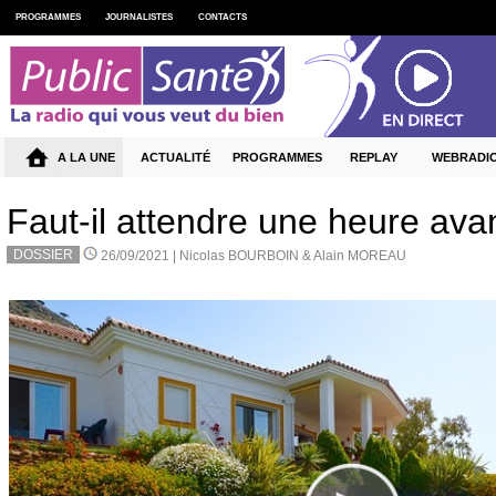
PROGRAMMES
JOURNALISTES
CONTACTS
A LA UNE
ACTUALITÉ
PROGRAMMES
REPLAY
WEBRADI
Faut-il attendre une heure avan
DOSSIER
26/09/2021 |
Nicolas BOURBOIN & Alain MOREAU