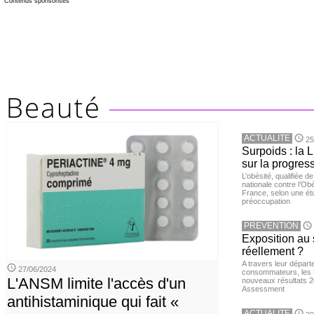
Contenus sponsorisés
ACTUALITE
25
Surpoids : la L
sur la progres
L’obésité, qualifiée 
nationale contre l’Ob
France, selon une é
préoccupation
PREVENTION
Exposition au 
réellement ?
A travers leur départ
27/06/2024
consommateurs, les L
L'ANSM limite l'accès d'un
nouveaux résultats 
Assessment
antihistaminique qui fait «
ACTUALITE