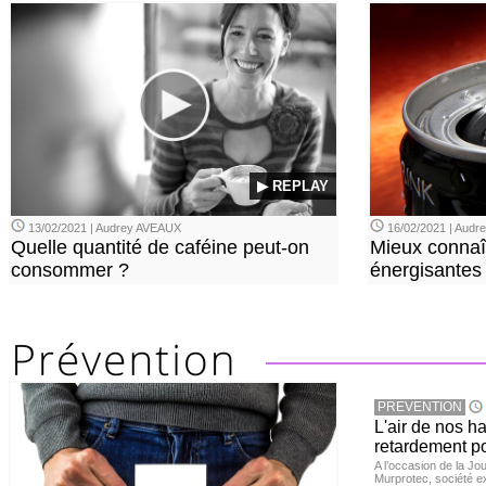
▶ REPLAY
13/02/2021 | Audrey AVEAUX
16/02/2021 | Aud
Quelle quantité de caféine peut-on
Mieux connaî
consommer ?
énergisantes
PREVENTION
L'air de nos h
retardement po
A l’occasion de la Jour
Murprotec, société ex