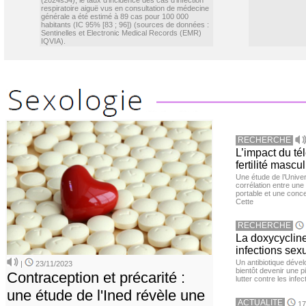
(2024s34), le taux d’incidence des cas d’infection
respiratoire aiguë vus en consultation de médecine
générale a été estimé à 89 cas pour 100 000
habitants (IC 95% [83 ; 96]) (sources de données :
Sentinelles et Electronic Medical Records (EMR)
IQVIA).
RECHERCHE
L’impact du té
fertilité mascu
Une étude de l’Unive
corrélation entre une 
portable et une conce
Cette
RECHERCHE
La doxycycline
infections sex
Un antibiotique dével
|
23/11/2023
bientôt devenir une p
Contraception et précarité :
lutter contre les inf
une étude de l'Ined révèle une
ACTUALITE
17