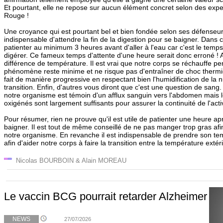
Et pourtant, elle ne repose sur aucun élément concret selon des expe
Rouge !
Une croyance qui est pourtant bel et bien fondée selon ses défenseurs 
indispensable d'attendre la fin de la digestion pour se baigner. Dans ce
patienter au minimum 3 heures avant d'aller à l'eau car c'est le tem
digérer. Ce fameux temps d'attente d'une heure serait donc erroné !
différence de température. Il est vrai que notre corps se réchauffe pe
phénomène reste minime et ne risque pas d'entraîner de choc thermiq
fait de manière progressive en respectant bien l'humidification de la 
transition. Enfin, d'autres vous diront que c'est une question de sang. E
notre organisme est témoin d'un afflux sanguin vers l'abdomen mais 
oxigénés sont largement suffisants pour assurer la continuité de l'act
Pour résumer, rien ne prouve qu'il est utile de patienter une heure ap
baigner. Il est tout de même conseillé de ne pas manger trop gras af
notre organisme. En revanche il est indispensable de prendre son te
afin d'aider notre corps à faire la transition entre la température extéri
Nicolas BOURBOIN & Alain MOREAU
Le vaccin BCG pourrait retarder Alzheimer
NEWS
27/07/2026