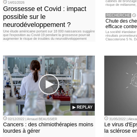
cabines de bronzage ar
14/01/2026
risque de mélanome, 
Grossesse et Covid : impact
possible sur le
RECHERCHE
Chute des chev
neurodéveloppement ?
efficace contre
Une étude américaine portant sur 18 000 naissances suggère
La société irlandais
que l’exposition au Covid‑19 pendant la grossesse pourrait
résultats prometteurs
augmenter le risque de troubles du neurodéveloppement
Clascoterone 5 %. Da
▶ REPLAY
02/12/2022 | Arnaud BEAUSSIER
31/05/2022 | Ale
Cancers : des chimiothérapies moins
Le virus d'Ep
lourdes à gérer
la sclérose e