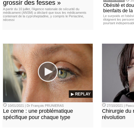
20
grossir des fesses »
Obésité et doul
A partir du 10 juillet, l’Agence nationale de sécurité du
bienfaits de l
médicament (ANSM) a déclaré que tous les médicaments
Le surpoids et l’obési
contenant de la cyproheptadine, y compris le Periactine,
éloignent les personn
nécessi
pourtant indispensabl
▶ REPLAY
10/01/2021 | Dr François PRUNIERAS
27/10/2021 | Pasca
Le cerne : une problématique
Chirurgie du n
spécifique pour chaque type
révolution