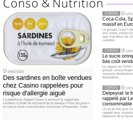
CONSO
27/0
Coca-Cola, Spr
massif en Euro
Le groupe Coca-Cola 
ses sodas vendus en 
taux trop élevé de c
canettes
CONSO
15/0
Le sucre omnip
bas coût vend
Le rapport de l'ONG 
grande consommation
24/02/2025
marques distributeur
Des sardines en boîte vendues
équivalents
chez Casino rappelées pour
CONSO
23/1
risque d'allergie aiguë
Delpeyrat: le f
rappelé par Le
La plateforme Rappel Conso a annoncé le rappel des
sardines à l’huile de tournesol de la marque «Tous les jours»
consommable
en raison d'une concentration excessive d’histamine. Cette
Un lot de foie gras D
rappelé pour suspicio
l'absence de la bacté