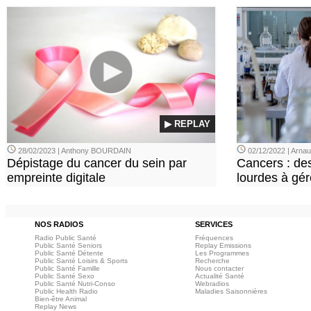
▶ REPLAY
28/02/2023 | Anthony BOURDAIN
02/12/2022 | Arn
Dépistage du cancer du sein par
Cancers : de
empreinte digitale
lourdes à gér
NOS RADIOS
SERVICES
Radio Public Santé
Fréquences
Public Santé Seniors
Replay Emissions
Public Santé Détente
Les Programmes
Public Santé Loisirs & Sports
Recherche
Public Santé Famille
Nous contacter
Public Santé Sexo
Actualité Santé
Public Santé Nutri-Conso
Webradios
Public Health Radio
Maladies Saisonnières
Bien-être Animal
Replay News