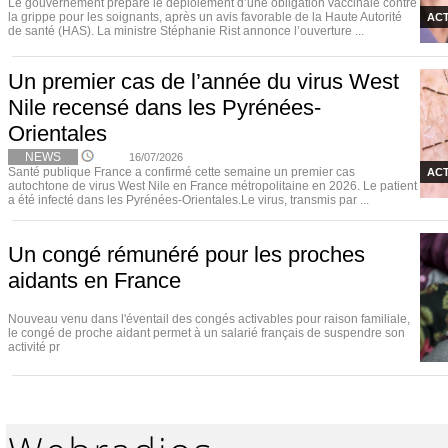
Le gouvernement prépare le déploiement d’une obligation vaccinale contre
la grippe pour les soignants, après un avis favorable de la Haute Autorité
ACT
de santé (HAS). La ministre Stéphanie Rist annonce l’ouverture ...
Un premier cas de l’année du virus West
Nile recensé dans les Pyrénées-
Orientales
NEWS
16/07/2026
Santé publique France a confirmé cette semaine un premier cas
ACT
autochtone de virus West Nile en France métropolitaine en 2026. Le patient
a été infecté dans les Pyrénées-Orientales.Le virus, transmis par ...
Un congé rémunéré pour les proches
aidants en France
Nouveau venu dans l'éventail des congés activables pour raison familiale,
le congé de proche aidant permet à un salarié français de suspendre son
activité pr