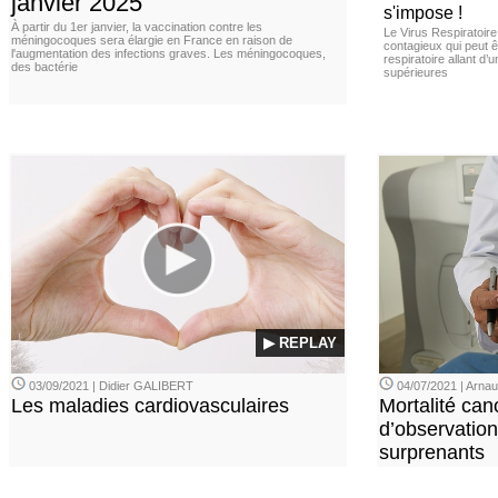
janvier 2025
s'impose !
À partir du 1er janvier, la vaccination contre les
Le Virus Respiratoire
méningocoques sera élargie en France en raison de
contagieux qui peut ê
l'augmentation des infections graves. Les méningocoques,
respiratoire allant d’
des bactérie
supérieures
▶ REPLAY
03/09/2021 | Didier GALIBERT
04/07/2021 | Arn
Les maladies cardiovasculaires
Mortalité can
d’observation
surprenants