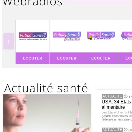
‹
ECOUTER
ECOUTER
ECOUTER
EC
ACTUALITE
17
USA: 34 États 
alimentaire
Les États-Unis font 
gastro-intestinales li
fédérale américaine 
ACTUALITE
08