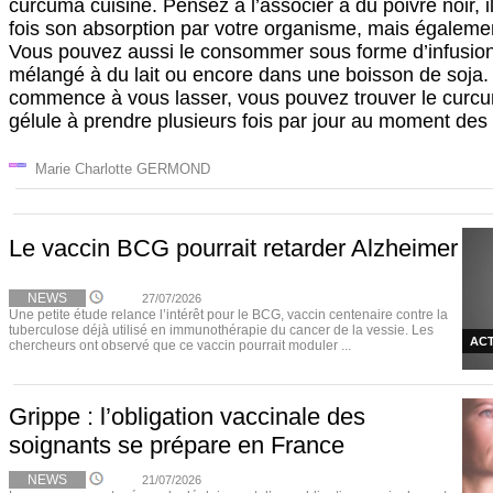
curcuma cuisiné. Pensez à l’associer à du poivre noir,
fois son absorption par votre organisme, mais égalemen
Vous pouvez aussi le consommer sous forme d’infusion,
mélangé à du lait ou encore dans une boisson de soja. E
commence à vous lasser, vous pouvez trouver le curc
gélule à prendre plusieurs fois par jour au moment des
Marie Charlotte GERMOND
Le vaccin BCG pourrait retarder Alzheimer
NEWS
27/07/2026
Une petite étude relance l’intérêt pour le BCG, vaccin centenaire contre la
tuberculose déjà utilisé en immunothérapie du cancer de la vessie. Les
ACT
chercheurs ont observé que ce vaccin pourrait moduler ...
Grippe : l’obligation vaccinale des
soignants se prépare en France
NEWS
21/07/2026