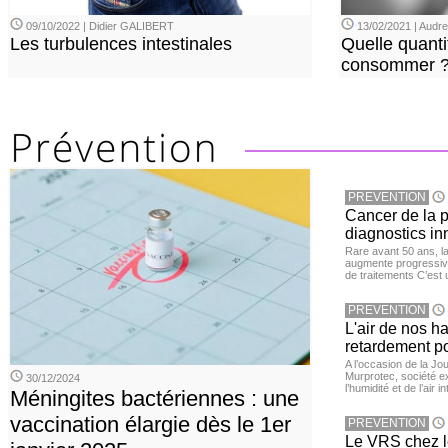
09/10/2022 | Didier GALIBERT
13/02/2021 | Aud
Les turbulences intestinales
Quelle quanti
consommer 
PREVENTION
Cancer de la pr
diagnostics in
Rare avant 50 ans, l
augmente progressive
de traitements C’est 
PREVENTION
L'air de nos h
retardement po
A l’occasion de la Jour
Murprotec, société ex
30/12/2024
l’humidité et de l’air i
Méningites bactériennes : une
vaccination élargie dès le 1er
PREVENTION
Le VRS chez le