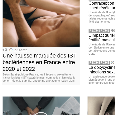
Contraception 
l'Ined révèle u
Une étude de l’Ined (I
démographiques) ré
faibles revenus utili
46% des femmes
RECHERCHE
L’impact du té
fertilité mascu
Une étude de l’Unive
corrélation entre une 
|
13/12/2023
portable et une conce
Cette
Une hausse marquée des IST
bactériennes en France entre
RECHERCHE
La doxycycline
2020 et 2022
infections sex
Selon Santé publique France, les infections sexuellement
Un antibiotique dével
transmissibles (IST) bactériennes, comme la chlamydia, la
bientôt devenir une p
gonorrhée et la syphilis, ont connu une augmentation signif
lutter contre les inf