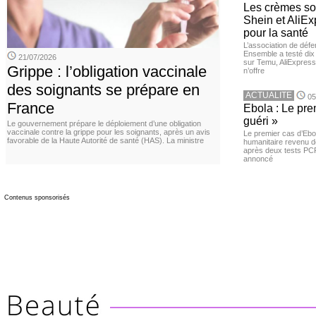
Les crèmes so
Shein et AliE
pour la santé
L’association de dé
Ensemble a testé di
21/07/2026
sur Temu, AliExpress 
Grippe : l’obligation vaccinale
n’offre
des soignants se prépare en
ACTUALITE
05
France
Ebola : Le pre
guéri »
Le gouvernement prépare le déploiement d’une obligation
vaccinale contre la grippe pour les soignants, après un avis
Le premier cas d’Ebo
favorable de la Haute Autorité de santé (HAS). La ministre
humanitaire revenu d
après deux tests PCR n
annoncé
Contenus sponsorisés