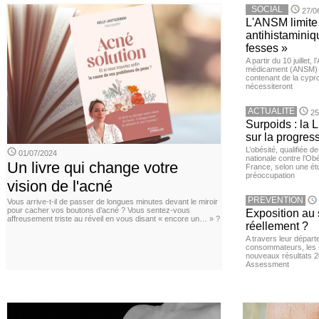
SOCIAL
27/0
L'ANSM limite 
antihistaminiqu
fesses »
A partir du 10 juillet,
médicament (ANSM) a
contenant de la cypro
nécessiteront
ACTUALITE
25
Surpoids : la L
sur la progres
L’obésité, qualifiée 
01/07/2024
nationale contre l’Ob
Un livre qui change votre
France, selon une é
préoccupation
vision de l'acné
PREVENTION
Vous arrive-t-il de passer de longues minutes devant le miroir
pour cacher vos boutons d’acné ? Vous sentez-vous
Exposition au 
affreusement triste au réveil en vous disant « encore un… » ?
réellement ?
A travers leur départ
consommateurs, les L
nouveaux résultats 
Assessment