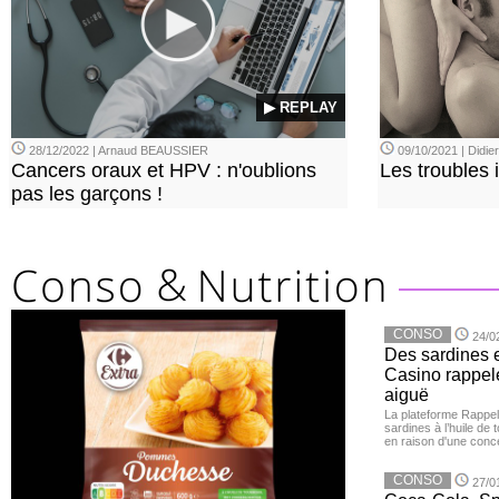
▶ REPLAY
28/12/2022 | Arnaud BEAUSSIER
09/10/2021 | Didi
Cancers oraux et HPV : n'oublions
Les troubles 
pas les garçons !
CONSO
24/0
Des sardines 
Casino rappelé
aiguë
La plateforme Rappel
sardines à l’huile de
en raison d'une conc
CONSO
27/0