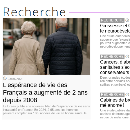
RECHERCHE
Grossesse et C
le neurodével
Une étude américaine
suggère que l’exposi
pourrait augmenter le
neurodéveloppement
RECHERCHE
Cancers, diabè
sanitaires s'a
conservateurs
Deux grandes études 
23/01/2026
lien entre certains ad
L'espérance de vie des
sulfites et sorbate) 
Français a augmenté de 2 ans
RECHERCHE
depuis 2008
Cabines de bro
mélanome !
La Drees publie son nouveau bilan de l’espérance de vie sans
incapacité en France. En 2024, à 65 ans, les hommes
Une étude publiée d
peuvent compter sur 10,5 années de vie en bonne santé, le
cabines de bronzage ar
risque de mélanome, 