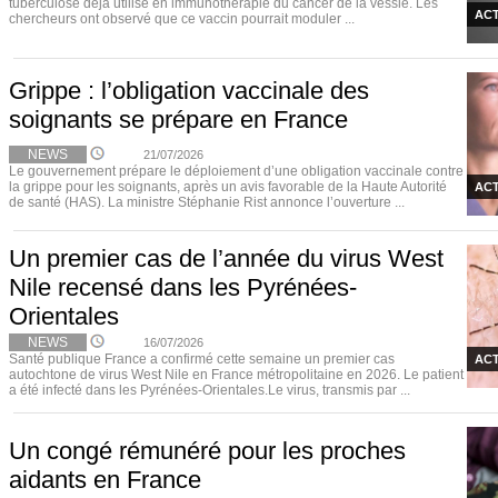
tuberculose déjà utilisé en immunothérapie du cancer de la vessie. Les
ACT
chercheurs ont observé que ce vaccin pourrait moduler ...
Grippe : l’obligation vaccinale des
soignants se prépare en France
NEWS
21/07/2026
Le gouvernement prépare le déploiement d’une obligation vaccinale contre
la grippe pour les soignants, après un avis favorable de la Haute Autorité
ACT
de santé (HAS). La ministre Stéphanie Rist annonce l’ouverture ...
Un premier cas de l’année du virus West
Nile recensé dans les Pyrénées-
Orientales
NEWS
16/07/2026
Santé publique France a confirmé cette semaine un premier cas
ACT
autochtone de virus West Nile en France métropolitaine en 2026. Le patient
a été infecté dans les Pyrénées-Orientales.Le virus, transmis par ...
Un congé rémunéré pour les proches
aidants en France