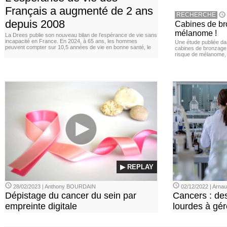
Français a augmenté de 2 ans
RECHERCHE
depuis 2008
Cabines de bro
mélanome !
La Drees publie son nouveau bilan de l’espérance de vie sans
incapacité en France. En 2024, à 65 ans, les hommes
Une étude publiée d
peuvent compter sur 10,5 années de vie en bonne santé, le
cabines de bronzage ar
risque de mélanome, 
▶ REPLAY
28/02/2023 | Anthony BOURDAIN
02/12/2022 | Arn
Dépistage du cancer du sein par
Cancers : de
empreinte digitale
lourdes à gér