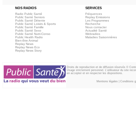
NOS RADIOS
SERVICES
Radio Public Santé
Fréquences
Public Santé Seniors
Replay Emissions
Public Santé Détente
Les Programmes
Public Santé Loisirs & Sports
Recherche
Public Santé Famille
Nous contacter
Public Santé Sexo
Actualité Santé
Public Santé Nutri-Conso
Webradios
Public Health Radio
Maladies Saisonnières
Bien-être Animal
Replay News
Replay News Eco
Replay News Story
Droits de reproduction et de diffusion réservés © Con
Usage strictement personnel. L'utilisateur du site reco
en accepter et en respecter les dispositions.
Mentions légales
|
Conditions gé