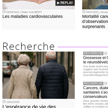
▶ REPLAY
03/09/2021 | Didier GALIBERT
04/07/2021 | Arn
Les maladies cardiovasculaires
Mortalité can
d’observation
surprenants
RECHERCHE
Grossesse et C
le neurodével
Une étude américaine
suggère que l’exposi
pourrait augmenter le
neurodéveloppement
RECHERCHE
Cancers, diabè
sanitaires s'a
conservateurs
Deux grandes études 
23/01/2026
lien entre certains ad
L'espérance de vie des
sulfites et sorbate) 