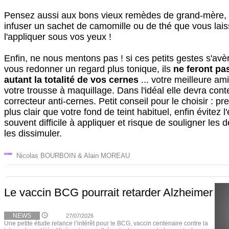
Pensez aussi aux bons vieux remèdes de grand-mère, 
infuser un sachet de camomille ou de thé que vous laiss
l'appliquer sous vos yeux !
Enfin, ne nous mentons pas ! si ces petits gestes s'avèr
vous redonner un regard plus tonique, ils
ne feront pa
autant la totalité de vos cernes
... votre meilleure am
votre trousse à maquillage. Dans l'idéal elle devra cont
correcteur anti-cernes. Petit conseil pour le choisir : p
plus clair que votre fond de teint habituel, enfin évitez l'e
souvent difficile à appliquer et risque de souligner les 
les dissimuler.
Nicolas BOURBOIN & Alain MOREAU
Le vaccin BCG pourrait retarder Alzheimer
NEWS
27/07/2026
Une petite étude relance l’intérêt pour le BCG, vaccin centenaire contre la