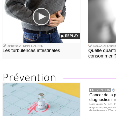
▶ REPLAY
09/10/2022 | Didier GALIBERT
13/02/2021 | Aud
Les turbulences intestinales
Quelle quanti
consommer 
PREVENTION
Cancer de la pr
diagnostics in
Rare avant 50 ans, l
augmente progressive
de traitements C’est 