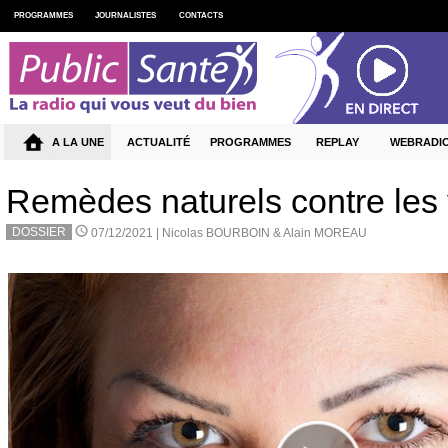
PROGRAMMES
JOURNALISTES
CONTACTS
A LA UNE
ACTUALITÉ
PROGRAMMES
REPLAY
WEBRADI
Remèdes naturels contre les 
DOSSIER
07/12/2021 |
Nicolas BOURBOIN & Alain MOREAU