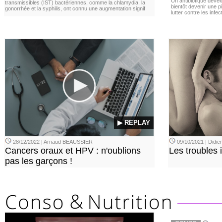
Un antibiotique dével
transmissibles (IST) bactériennes, comme la chlamydia, la
bientôt devenir une p
gonorrhée et la syphilis, ont connu une augmentation signif
lutter contre les inf
▶ REPLAY
28/12/2022 | Arnaud BEAUSSIER
09/10/2021 | Didi
Cancers oraux et HPV : n'oublions
Les troubles 
pas les garçons !