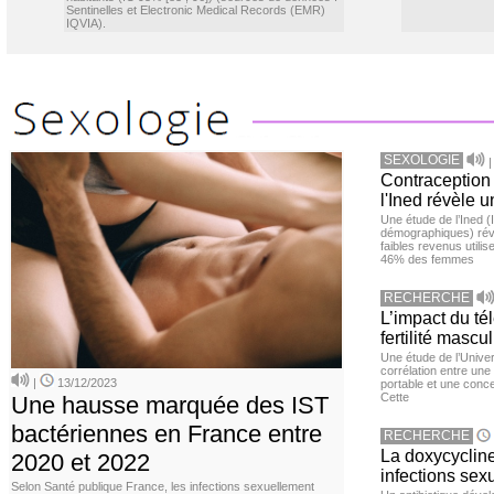
Sentinelles et Electronic Medical Records (EMR)
IQVIA).
SEXOLOGIE
Contraception 
l'Ined révèle u
Une étude de l’Ined (I
démographiques) ré
faibles revenus utili
46% des femmes
RECHERCHE
L’impact du té
fertilité mascu
Une étude de l’Unive
corrélation entre une 
|
13/12/2023
portable et une conce
Cette
Une hausse marquée des IST
bactériennes en France entre
RECHERCHE
La doxycycline
2020 et 2022
infections sex
Selon Santé publique France, les infections sexuellement