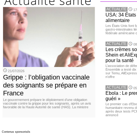
ACTUALITE
17
USA: 34 États 
alimentaire
Les États-Unis font 
gastro-intestinales li
fédérale américaine 
ACTUALITE
08
Les crèmes so
Shein et AliE
pour la santé
L’association de dé
Ensemble a testé di
21/07/2026
sur Temu, AliExpress 
Grippe : l’obligation vaccinale
n’offre
des soignants se prépare en
ACTUALITE
05
France
Ebola : Le pre
guéri »
Le gouvernement prépare le déploiement d’une obligation
vaccinale contre la grippe pour les soignants, après un avis
Le premier cas d’Ebo
favorable de la Haute Autorité de santé (HAS). La ministre
humanitaire revenu d
après deux tests PCR n
annoncé
Contenus sponsorisés