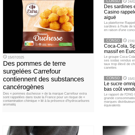
CONSO
24/0
Des sardines 
Casino rappelé
aiguë
La plateforme Rappel
sardines à l’huile de
en raison d'une conc
CONSO
27/0
Coca-Cola, Spr
massif en Euro
Le groupe Coca-Cola 
15/07/2025
ses sodas vendus en 
Des pommes de terre
taux trop élevé de c
canettes
surgelées Carrefour
contiennent des substances
CONSO
15/0
Le sucre omnip
cancérogènes
bas coût vend
Des « pommes duchesse » de la marque Carrefour extra
Le rapport de l'ONG 
sont rappelées dans toute la France pour un risque de «
grande consommation
contamination chimique » lié à la présence d’hydrocarbures
marques distributeur
aromatiq
équivalents