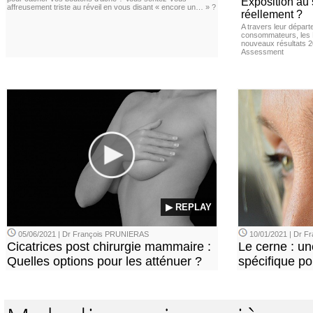
Exposition au 
affreusement triste au réveil en vous disant « encore un… » ?
réellement ?
A travers leur départ
consommateurs, les L
nouveaux résultats 
Assessment
▶ REPLAY
05/06/2021 | Dr François PRUNIERAS
10/01/2021 | Dr 
Cicatrices post chirurgie mammaire :
Le cerne : u
Quelles options pour les atténuer ?
spécifique p