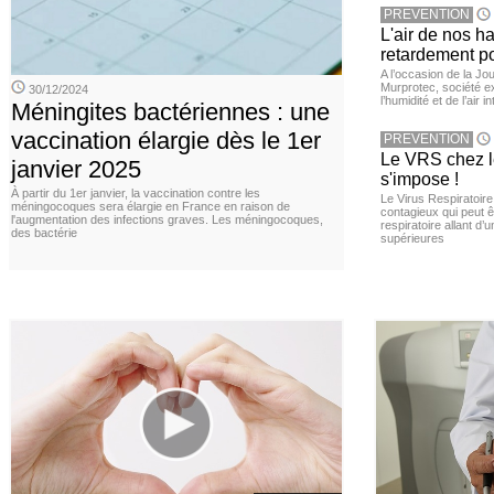
PREVENTION
L'air de nos h
retardement po
A l’occasion de la Jour
Murprotec, société ex
30/12/2024
l’humidité et de l’air i
Méningites bactériennes : une
vaccination élargie dès le 1er
PREVENTION
Le VRS chez le
janvier 2025
s'impose !
À partir du 1er janvier, la vaccination contre les
Le Virus Respiratoire
méningocoques sera élargie en France en raison de
contagieux qui peut ê
l'augmentation des infections graves. Les méningocoques,
respiratoire allant d’
des bactérie
supérieures