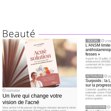
SOCIAL
27/0
L'ANSM limite 
antihistaminiqu
fesses »
A partir du 10 juillet,
médicament (ANSM) a
contenant de la cypro
nécessiteront
ACTUALITE
25
Surpoids : la L
sur la progres
L’obésité, qualifiée 
01/07/2024
nationale contre l’Ob
Un livre qui change votre
France, selon une é
préoccupation
vision de l'acné
PREVENTION
Vous arrive-t-il de passer de longues minutes devant le miroir
pour cacher vos boutons d’acné ? Vous sentez-vous