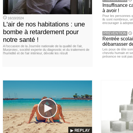
Insuffisance c
à avoir !
Pour les personnes qu
16/10/2024
ils sont nombreux, u
L'air de nos habitations : une
encourager à adopter
bombe à retardement pour
PREVENTION
notre santé !
Rentrée scola
débarrasser d
A l’occasion de la Journée nationale de la qualité de l’air,
Les poux de tête sont 
Murprotec, société experte du diagnostic et du traitement de
chevelu humain et se
l’humidité et de l’air intérieur, dévoile les résult
présence ne soit pas
▶ REPLAY