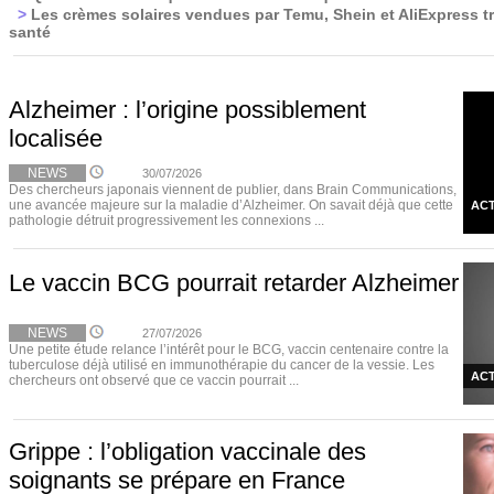
>
Les crèmes solaires vendues par Temu, Shein et AliExpress t
santé
Alzheimer : l’origine possiblement
localisée
NEWS
30/07/2026
Des chercheurs japonais viennent de publier, dans Brain Communications,
une avancée majeure sur la maladie d’Alzheimer. On savait déjà que cette
ACT
pathologie détruit progressivement les connexions ...
Le vaccin BCG pourrait retarder Alzheimer
NEWS
27/07/2026
Une petite étude relance l’intérêt pour le BCG, vaccin centenaire contre la
tuberculose déjà utilisé en immunothérapie du cancer de la vessie. Les
ACT
chercheurs ont observé que ce vaccin pourrait ...
Grippe : l’obligation vaccinale des
soignants se prépare en France