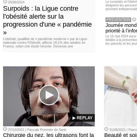
Le surpoids et l’obési
25/06/2024
éloignent les personn
Surpoids : la Ligue contre
pourtant indispensabl
l'obésité alerte sur la
PREVENTION
progression d'une « pandémie
Journée mondia
priorité à l'in
»
Le 15 mai 2024 aura l
L’obésité, qualifiée de « pandémie moderne » par la Ligue
dédiée à la préventio
nationale contre l’Obésité, affecte 18,1% des adultes en
les parents et les je
France, selon une étude récente. Devenue une
▶ REPLAY
27/10/2021 | Pascale Pommier de Santi
31/08/2021 | Pasca
Chirurgie du nez, les ultrasons font la
Beauté et soi