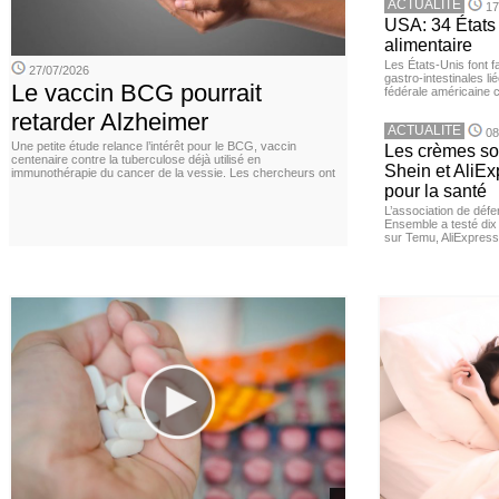
ACTUALITE
17
USA: 34 États 
alimentaire
Les États-Unis font 
27/07/2026
gastro-intestinales li
Le vaccin BCG pourrait
fédérale américaine 
retarder Alzheimer
ACTUALITE
08
Une petite étude relance l’intérêt pour le BCG, vaccin
Les crèmes so
centenaire contre la tuberculose déjà utilisé en
Shein et AliE
immunothérapie du cancer de la vessie. Les chercheurs ont
pour la santé
L’association de dé
Ensemble a testé di
sur Temu, AliExpress 