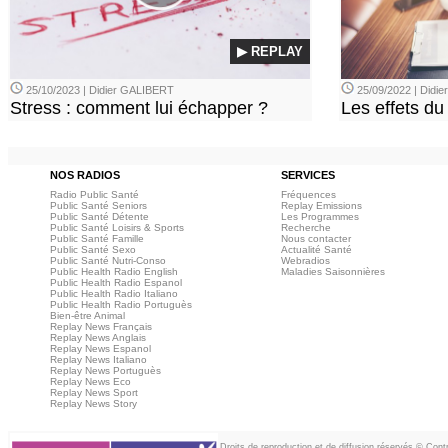
▶ REPLAY
25/10/2023 | Didier GALIBERT
25/09/2022 | Didi
Stress : comment lui échapper ?
Les effets du
NOS RADIOS
SERVICES
Radio Public Santé
Fréquences
Public Santé Seniors
Replay Emissions
Public Santé Détente
Les Programmes
Public Santé Loisirs & Sports
Recherche
Public Santé Famille
Nous contacter
Public Santé Sexo
Actualité Santé
Public Santé Nutri-Conso
Webradios
Public Health Radio English
Maladies Saisonnières
Public Health Radio Espanol
Public Health Radio Italiano
Public Health Radio Portuguès
Bien-être Animal
Replay News Français
Replay News Anglais
Replay News Espanol
Replay News Italiano
Replay News Portuguès
Replay News Eco
Replay News Sport
Replay News Story
Droits de reproduction et de diffusion réservés © Con