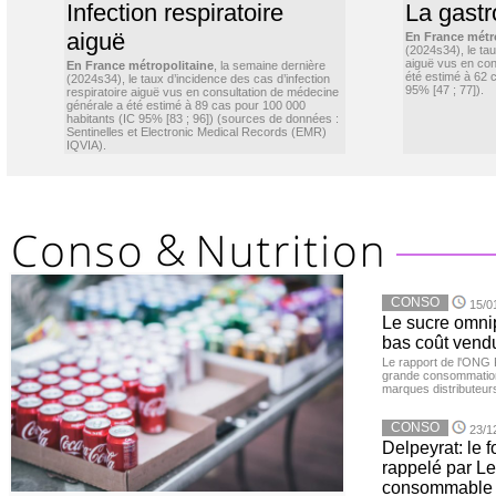
Infection respiratoire
La gastr
aiguë
En France métr
(2024s34), le ta
aiguë vus en con
En France métropolitaine
, la semaine dernière
été estimé à 62 
(2024s34), le taux d’incidence des cas d’infection
95% [47 ; 77]).
respiratoire aiguë vus en consultation de médecine
générale a été estimé à 89 cas pour 100 000
habitants (IC 95% [83 ; 96]) (sources de données :
Sentinelles et Electronic Medical Records (EMR)
IQVIA).
CONSO
15/0
Le sucre omnip
bas coût vend
Le rapport de l'ONG 
grande consommation
marques distributeur
CONSO
23/1
Delpeyrat: le f
rappelé par Le
consommable