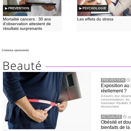
▶ PREVENTION
▶ PSYCHOLOGIE
Mortalité cancers : 30 ans
Les effets du stress
d’observation attestent de
résultats surprenants
Contenus sponsorisés
PREVENTION
Exposition au 
réellement ?
A travers leur départ
consommateurs, les L
nouveaux résultats 
Assessment
ACTUALITE
20
Obésité et doul
bienfaits de l