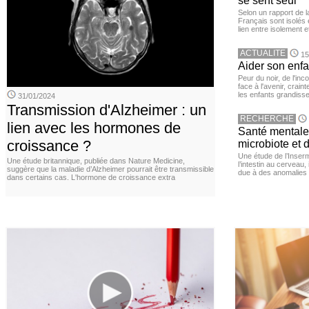
se sent seul
Selon un rapport de 
Français sont isolés 
lien entre isolement e
ACTUALITE
15
Aider son enfa
Peur du noir, de l'i
face à l'avenir, cra
les enfants grandisse
31/01/2024
Transmission d'Alzheimer : un
RECHERCHE
lien avec les hormones de
Santé mentale 
croissance ?
microbiote et 
Une étude de l’Inserm
Une étude britannique, publiée dans Nature Medicine,
l’intestin au cerveau,
suggère que la maladie d’Alzheimer pourrait être transmissible
due à des anomalies d
dans certains cas. L'hormone de croissance extra