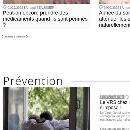
01/12/2023 | Arnaud BEAUSSIER
29/09/2023 | Arn
Peut-on encore prendre des
Apnée du so
médicaments quand ils sont périmés
atténuer les
?
naturellemen
Contenus sponsorisés
PREVENTION
Le VRS chez le
s'impose !
Le Virus Respiratoire
contagieux qui peut ê
respiratoire allant d’
PREVENTION