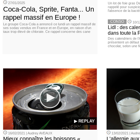
27/01/2025
Un lot de foie gras D
rappelé pour suspicio
Coca-Cola, Sprite, Fanta... Un
l'absence de la bacté
rappel massif en Europe !
CONSO
10/1
Le groupe Coca-Cola a annoncé ce lundi un rappel massif de
Lidl : des cale
ses sodas vendus en France et en Europe, en raison d'un
taux trop élevé de chlorate. Ce rappel concerne des cane
dans toute la 
Des calendriers de l
présentent un défaut 
chocolat, selon une f
▶ REPLAY
16/02/2021 | Audrey AVEAUX
13/02/2021 | Aud
Mieux connaître les boissons «
L’allergie aux