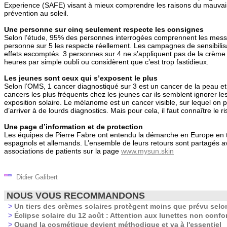
Experience (SAFE) visant à mieux comprendre les raisons du mauvais
prévention au soleil.
Une personne sur cinq seulement respecte les consignes
Selon l’étude, 95% des personnes interrogées comprennent les mes
personne sur 5 les respecte réellement. Les campagnes de sensibilis
effets escomptés. 3 personnes sur 4 ne s’appliquent pas de la crème 
heures par simple oubli ou considèrent que c’est trop fastidieux.
Les jeunes sont ceux qui s’exposent le plus
Selon l’OMS, 1 cancer diagnostiqué sur 3 est un cancer de la peau et
cancers les plus fréquents chez les jeunes car ils semblent ignorer l
exposition solaire. Le mélanome est un cancer visible, sur lequel on 
d’arriver à de lourds diagnostics. Mais pour cela, il faut connaître le r
Une page d’information et de protection
Les équipes de Pierre Fabre ont entendu la démarche en Europe en tr
espagnols et allemands. L’ensemble de leurs retours sont partagés av
associations de patients sur la page
www.mysun.skin
Didier Galibert
NOUS VOUS RECOMMANDONS
>
Un tiers des crèmes solaires protègent moins que prévu selo
>
Éclipse solaire du 12 août : Attention aux lunettes non confo
>
Quand la cosmétique devient méthodique et va à l'essentiel