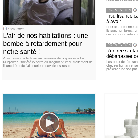
PREVENTION
Insuffisance c
à avoir !
Pour les personnes qu
16/10/2024
ils sont nombreux, u
L'air de nos habitations : une
encourager à adopter
bombe à retardement pour
PREVENTION
notre santé !
Rentrée scola
débarrasser d
A l’occasion de la Journée nationale de la qualité de l’air,
Les poux de tête sont 
Murprotec, société experte du diagnostic et du traitement de
chevelu humain et se
l’humidité et de l’air intérieur, dévoile les résult
présence ne soit pas