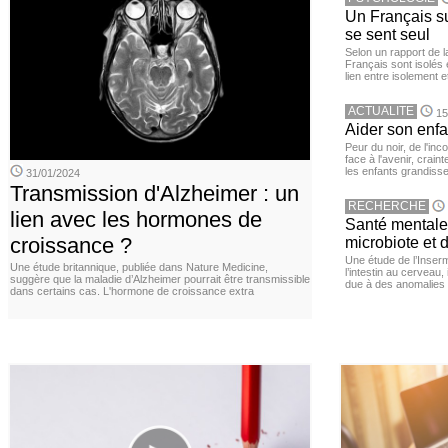
Un Français sur
se sent seul
Selon un rapport de 
Français sont isolés 
lien entre isolement e
ACTUALITE
15
Aider son enfa
Peur du noir, de l'i
face à l'avenir, cra
les enfants grandisse
31/01/2024
Transmission d'Alzheimer : un
RECHERCHE
lien avec les hormones de
Santé mentale 
croissance ?
microbiote et 
Une étude de l’Inserm
Une étude britannique, publiée dans Nature Medicine,
l’intestin au cerveau,
suggère que la maladie d’Alzheimer pourrait être transmissible
due à des anomalies d
dans certains cas. L'hormone de croissance extra