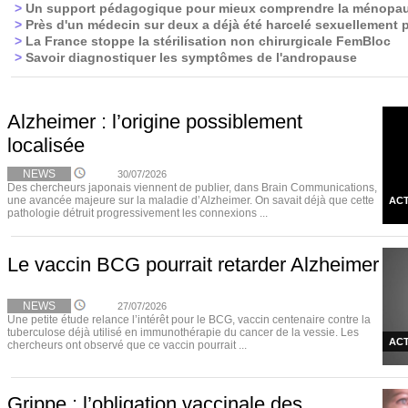
>
Un support pédagogique pour mieux comprendre la ménopau
>
Près d'un médecin sur deux a déjà été harcelé sexuellement p
>
La France stoppe la stérilisation non chirurgicale FemBloc
>
Savoir diagnostiquer les symptômes de l'andropause
Alzheimer : l’origine possiblement
localisée
NEWS
30/07/2026
Des chercheurs japonais viennent de publier, dans Brain Communications,
une avancée majeure sur la maladie d’Alzheimer. On savait déjà que cette
ACT
pathologie détruit progressivement les connexions ...
Le vaccin BCG pourrait retarder Alzheimer
NEWS
27/07/2026
Une petite étude relance l’intérêt pour le BCG, vaccin centenaire contre la
tuberculose déjà utilisé en immunothérapie du cancer de la vessie. Les
ACT
chercheurs ont observé que ce vaccin pourrait ...
Grippe : l’obligation vaccinale des