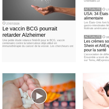
Orientales.Le
ACTUALITE
17
USA: 34 États 
alimentaire
Les États-Unis font 
27/07/2026
gastro-intestinales li
Le vaccin BCG pourrait
fédérale américaine 
retarder Alzheimer
ACTUALITE
08
Une petite étude relance l’intérêt pour le BCG, vaccin
Les crèmes so
centenaire contre la tuberculose déjà utilisé en
Shein et AliE
immunothérapie du cancer de la vessie. Les chercheurs ont
pour la santé
L’association de dé
Ensemble a testé di
sur Temu, AliExpress 