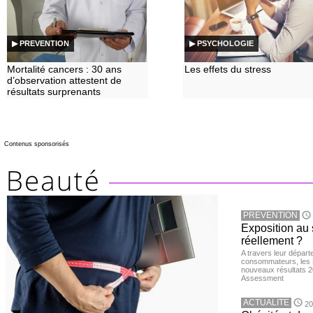
▶ PREVENTION
▶ PSYCHOLOGIE
Mortalité cancers : 30 ans
Les effets du stress
d’observation attestent de
résultats surprenants
Contenus sponsorisés
PREVENTION
Exposition au 
réellement ?
A travers leur départ
consommateurs, les L
nouveaux résultats 
Assessment
ACTUALITE
20