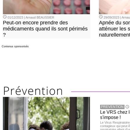
01/12/2023 | Arnaud BEAUSSIER
29/09/2023 | Arn
Peut-on encore prendre des
Apnée du so
médicaments quand ils sont périmés
atténuer les
?
naturellemen
Contenus sponsorisés
PREVENTION
Le VRS chez le
s'impose !
Le Virus Respiratoire
contagieux qui peut ê
respiratoire allant d’