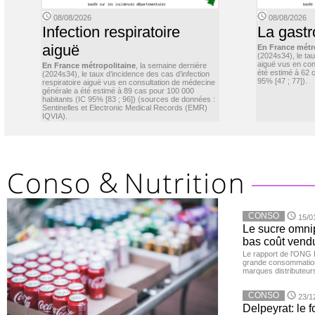
08/08/2026
08/08/2026
Infection respiratoire
La gastr
aiguë
En France métr
(2024s34), le ta
aiguë vus en con
En France métropolitaine
, la semaine dernière
été estimé à 62 
(2024s34), le taux d’incidence des cas d’infection
95% [47 ; 77]).
respiratoire aiguë vus en consultation de médecine
générale a été estimé à 89 cas pour 100 000
habitants (IC 95% [83 ; 96]) (sources de données :
Sentinelles et Electronic Medical Records (EMR)
IQVIA).
CONSO
15/0
Le sucre omnip
bas coût vend
Le rapport de l'ONG 
grande consommation
marques distributeur
CONSO
23/1
Delpeyrat: le f