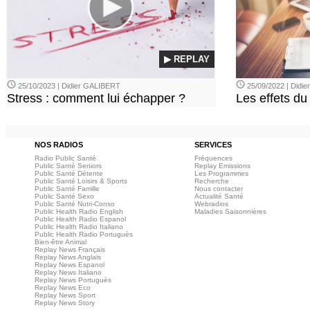
▶ REPLAY
25/10/2023 | Didier GALIBERT
25/09/2022 | Didi
Stress : comment lui échapper ?
Les effets du
NOS RADIOS
SERVICES
Radio Public Santé
Fréquences
Public Santé Seniors
Replay Emissions
Public Santé Détente
Les Programmes
Public Santé Loisirs & Sports
Recherche
Public Santé Famille
Nous contacter
Public Santé Sexo
Actualité Santé
Public Santé Nutri-Conso
Webradios
Public Health Radio English
Maladies Saisonnières
Public Health Radio Espanol
Public Health Radio Italiano
Public Health Radio Portuguès
Bien-être Animal
Replay News Français
Replay News Anglais
Replay News Espanol
Replay News Italiano
Replay News Portuguès
Replay News Eco
Replay News Sport
Replay News Story