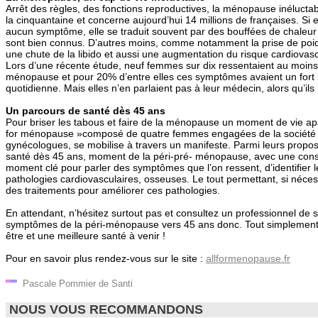
Arrêt des règles, des fonctions reproductives, la ménopause inéluctab
la cinquantaine et concerne aujourd’hui 14 millions de françaises. Si 
aucun symptôme, elle se traduit souvent par des bouffées de chaleur
sont bien connus. D’autres moins, comme notamment la prise de poids
une chute de la libido et aussi une augmentation du risque cardiovasc
Lors d’une récente étude, neuf femmes sur dix ressentaient au moin
ménopause et pour 20% d’entre elles ces symptômes avaient un fort i
quotidienne. Mais elles n’en parlaient pas à leur médecin, alors qu’ils
Un parcours de santé dès 45 ans
Pour briser les tabous et faire de la ménopause un moment de vie apaisé
for ménopause »composé de quatre femmes engagées de la société ci
gynécologues, se mobilise à travers un manifeste. Parmi leurs propos
santé dès 45 ans, moment de la péri-pré- ménopause, avec une consu
moment clé pour parler des symptômes que l’on ressent, d’identifier
pathologies cardiovasculaires, osseuses. Le tout permettant, si néces
des traitements pour améliorer ces pathologies.
En attendant, n’hésitez surtout pas et consultez un professionnel de 
symptômes de la péri-ménopause vers 45 ans donc. Tout simplement 
être et une meilleure santé à venir !
Pour en savoir plus rendez-vous sur le site :
allformenopause.fr
Pascale Pommier de Santi
NOUS VOUS RECOMMANDONS