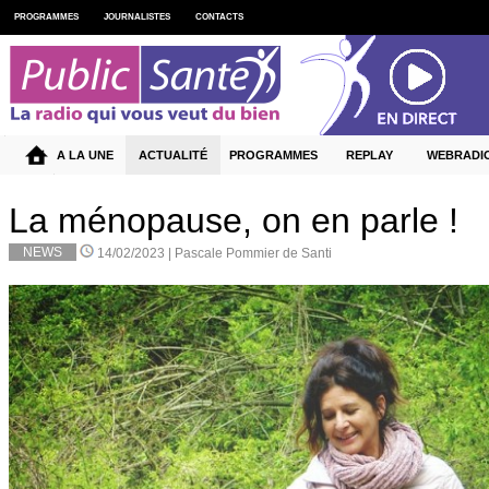
PROGRAMMES
JOURNALISTES
CONTACTS
A LA UNE
ACTUALITÉ
PROGRAMMES
REPLAY
WEBRADI
La ménopause, on en parle !
NEWS
14/02/2023 |
Pascale Pommier de Santi