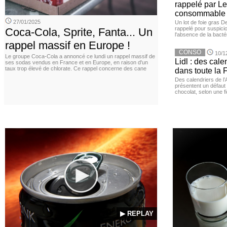
rappelé par Le
consommable
27/01/2025
Un lot de foie gras D
rappelé pour suspicio
Coca-Cola, Sprite, Fanta... Un
l'absence de la bacté
rappel massif en Europe !
CONSO
10/1
Le groupe Coca-Cola a annoncé ce lundi un rappel massif de
Lidl : des cale
ses sodas vendus en France et en Europe, en raison d'un
taux trop élevé de chlorate. Ce rappel concerne des cane
dans toute la 
Des calendriers de l
présentent un défaut 
chocolat, selon une f
▶ REPLAY