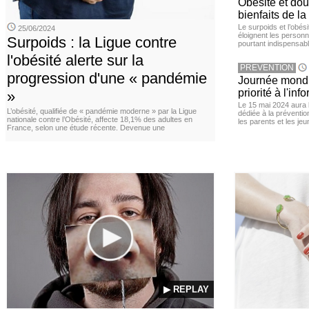
Obésité et doul
bienfaits de l
Le surpoids et l’obési
25/06/2024
éloignent les personn
Surpoids : la Ligue contre
pourtant indispensabl
l'obésité alerte sur la
PREVENTION
progression d'une « pandémie
Journée mondia
priorité à l'in
»
Le 15 mai 2024 aura l
L’obésité, qualifiée de « pandémie moderne » par la Ligue
dédiée à la préventio
nationale contre l’Obésité, affecte 18,1% des adultes en
les parents et les je
France, selon une étude récente. Devenue une
▶ REPLAY