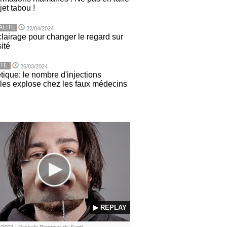
jet tabou !
ALITE
22/04/2024
lairage pour changer le regard sur
sité
TE
26/03/2024
tique: le nombre d'injections
ales explose chez les faux médecins
▶ REPLAY