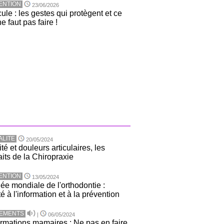
ENTION
23/06/2026
ule : les gestes qui protègent et ce
ne faut pas faire !
ALITE
20/05/2024
té et douleurs articulaires, les
aits de la Chiropraxie
ENTION
13/05/2024
ée mondiale de l'orthodontie :
té à l'information et à la prévention
TEMENTS
|
06/05/2024
rmations mamaires : Ne pas en faire