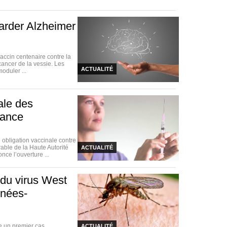
arder Alzheimer
vaccin centenaire contre la
cancer de la vessie. Les
ACTUALITÉ
oduler ...
nale des
rance
obligation vaccinale contre
rable de la Haute Autorité
ACTUALITÉ
ce l’ouverture ...
 du virus West
énées-
e un premier cas
ACTUALITÉ