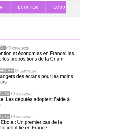
R
ECOUTER
ECOUTER
ECOUTER
ECOU
AL
03/07/2026
ntion et économies en France: les
lles propositions de la Cnam
ERCHE
02/07/2026
angers des écrans pour les moins
ans
ALITE
30/06/2026
e: Les députés adoptent l’aide à
r
ALITE
24/06/2026
 Ebola : Un premier cas de la
ie identifié en France