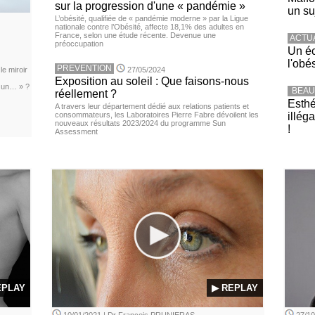
sur la progression d'une « pandémie »
un su
L’obésité, qualifiée de « pandémie moderne » par la Ligue
nationale contre l’Obésité, affecte 18,1% des adultes en
France, selon une étude récente. Devenue une
ACTU
préoccupation
Un éc
l'obé
PREVENTION
le miroir
27/05/2024
Exposition au soleil : Que faisons-nous
e un… » ?
BEAU
réellement ?
Esthé
A travers leur département dédié aux relations patients et
consommateurs, les Laboratoires Pierre Fabre dévoilent les
illég
nouveaux résultats 2023/2024 du programme Sun
!
Assessment
EPLAY
▶ REPLAY