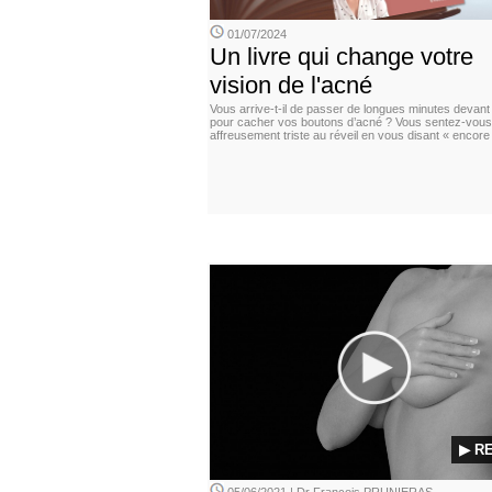
01/07/2024
Un livre qui change votre
vision de l'acné
Vous arrive-t-il de passer de longues minutes devant 
pour cacher vos boutons d’acné ? Vous sentez-vous
affreusement triste au réveil en vous disant « encor
▶ R