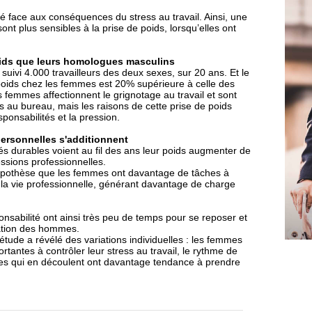
face aux conséquences du stress au travail. Ainsi, une
t plus sensibles à la prise de poids, lorsqu’elles ont
ids que leurs homologues masculins
 suivi 4.000 travailleurs des deux sexes, sur 20 ans. Et le
e poids chez les femmes est 20% supérieure à celle des
femmes affectionnent le grignotage au travail et sont
 au bureau, mais les raisons de cette prise de poids
ponsabilités et la pression.
personnelles s'additionnent
és durables voient au fil des ans leur poids augmenter de
essions professionnelles.
hypothèse que les femmes ont davantage de tâches à
à la vie professionnelle, générant davantage de charge
sabilité ont ainsi très peu de temps pour se reposer et
uation des hommes.
étude a révélé des variations individuelles : les femmes
rtantes à contrôler leur stress au travail, le rythme de
ques qui en découlent ont davantage tendance à prendre