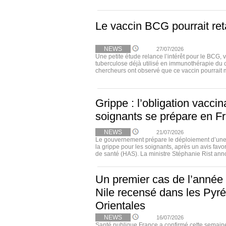
Le vaccin BCG pourrait ret
NEWS
27/07/2026
Une petite étude relance l’intérêt pour le BCG, 
tuberculose déjà utilisé en immunothérapie du 
chercheurs ont observé que ce vaccin pourrait m
Grippe : l’obligation vacci
soignants se prépare en F
NEWS
21/07/2026
Le gouvernement prépare le déploiement d’une 
la grippe pour les soignants, après un avis favo
de santé (HAS). La ministre Stéphanie Rist annon
Un premier cas de l’année
Nile recensé dans les Pyr
Orientales
NEWS
16/07/2026
Santé publique France a confirmé cette semain