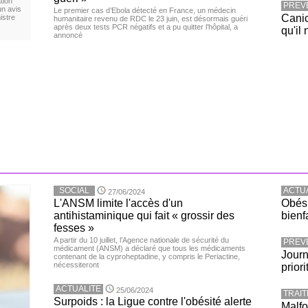
tion
PREV
un avis
Le premier cas d’Ebola détecté en France, un médecin
Canic
istre
humanitaire revenu de RDC le 23 juin, est désormais guéri
après deux tests PCR négatifs et a pu quitter l’hôpital, a
qu'il 
annoncé
SOCIAL
ACTU
27/06/2024
L'ANSM limite l'accès d'un
Obési
antihistaminique qui fait « grossir des
bienf
fesses »
A partir du 10 juillet, l’Agence nationale de sécurité du
PREV
médicament (ANSM) a déclaré que tous les médicaments
Journ
contenant de la cyproheptadine, y compris le Periactine,
nécessiteront
priori
ACTUALITE
25/06/2024
TRAI
Surpoids : la Ligue contre l'obésité alerte
Malfo