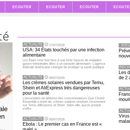
ECOUTER
ECOUTER
ECOUTER
ECOUTE
ACTUALITE
17/07/2026
SOCI
USA: 34 États touchés par une infection
Préve
alimentaire
nouve
Les États-Unis font face à une forte hausse de maladies
gastro-intestinales liées à un parasite alimentaire. L'agence
RECH
fédérale américaine chargée de protéger la santé publique
Les d
ACTUALITE
de 2 
08/07/2026
Les crèmes solaires vendues par Temu,
Shein et AliExpress très dangereuses
ACTU
pour la santé
Franc
L’association de défense des consommateurs Que Choisir
mouri
Ensemble a testé dix crèmes solaires vendues récemment
sur Temu, AliExpress et Shein. Selon elle, aucun produit
ale
n’offre
ACTU
en
Virus
ACTUALITE
05/07/2026
malad
Ebola : Le premier cas en France est «
guéri »