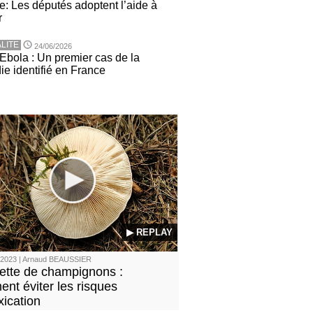
e: Les députés adoptent l’aide à
r
LITE
24/06/2026
 Ebola : Un premier cas de la
ie identifié en France
▶ REPLAY
/2023 | Arnaud BEAUSSIER
lette de champignons :
nt éviter les risques
xication