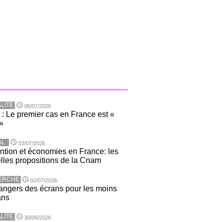
LITE
05/07/2026
 : Le premier cas en France est «
»
AL
03/07/2026
ntion et économies en France: les
lles propositions de la Cnam
ERCHE
02/07/2026
angers des écrans pour les moins
ans
LITE
30/06/2026