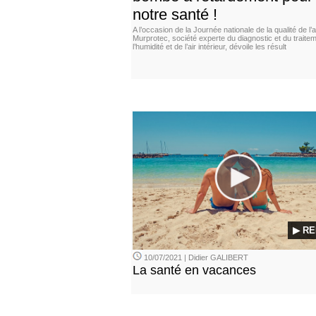
notre santé !
A l’occasion de la Journée nationale de la qualité de l’ai
Murprotec, société experte du diagnostic et du traite
l’humidité et de l’air intérieur, dévoile les résult
▶ RE
10/07/2021 | Didier GALIBERT
La santé en vacances