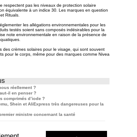
e respectent pas les niveaux de protection solaire
tion équivalente à un indice 30. Les marques en question
et Rituals.
églementer les allégations environnementales pour les
duits testés soient sans composés indésirables pour la
se note environnementale en raison de la présence de
quatiques.
vés des crèmes solaires pour le visage, qui sont souvent
duits pour le corps, même pour des marques comme Nivea
NS
nous réellement ?
aut-il en penser ?
es comprimés d’iode ?
mu, Shein et AliExpress très dangereuses pour la
emier ministre concernant la santé
blement