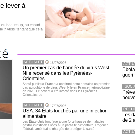
e lever à
u, ou beaucoup, au chaud
lle ? Aussi tentant que cela
ACTUALITE
16/07/2026
ACTUA
Un premier cas de l’année du virus West
Ebola
Nile recensé dans les Pyrénées-
guéri 
Orientales
Santé publique France a confirmé cette semaine un premier
SOCI
cas autochtone de virus West Nile en France métropolitaine
en 2026. Le patient a été infecté dans les Pyrénées-
Préve
Orientales.Le
nouve
ACTUALITE
17/07/2026
RECH
USA: 34 États touchés par une infection
Les d
alimentaire
de 2 
Les États-Unis font face à une forte hausse de maladies
gastro-intestinales liées à un parasite alimentaire. L'agence
fédérale américaine chargée de protéger la santé
ACTUA