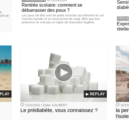
02/09/2024
Sensib
Rentrée scolaire: comment se
diabè
débarrasser des poux ?
r,
Les poux de tête sont de petits insectes qui infestent le cuir
ment de
PREVE
chevelu humain et se nourrissent de sang. Bien que leur
présence ne soit pas un signe de mauvaise hygiène,
Expos
réell
PLAY
▶ REPLAY
13/11/2022 | Didier GALIBERT
16/10
Le prédiabète, vous connaissez ?
la per
l'isol