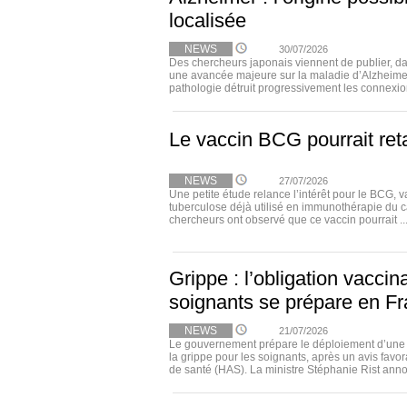
localisée
NEWS
30/07/2026
Des chercheurs japonais viennent de publier, 
une avancée majeure sur la maladie d’Alzheimer
pathologie détruit progressivement les connexion
Le vaccin BCG pourrait ret
NEWS
27/07/2026
Une petite étude relance l’intérêt pour le BCG, v
tuberculose déjà utilisé en immunothérapie du c
chercheurs ont observé que ce vaccin pourrait ..
Grippe : l’obligation vaccin
soignants se prépare en F
NEWS
21/07/2026
Le gouvernement prépare le déploiement d’une o
la grippe pour les soignants, après un avis favor
de santé (HAS). La ministre Stéphanie Rist anno