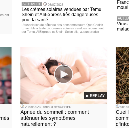
Franc
ACTUALITE
08/07/2026
mouri
Les crèmes solaires vendues par Temu,
Shein et AliExpress très dangereuses
urs ont
ACTUA
pour la santé
Virus
L’association de défense des consommateurs Que Choisir
Ensemble a testé dix crèmes solaires vendues récemment
malad
sur Temu, AliExpress et Shein. Selon elle, aucun produit
▶ REPLAY
29/09/2023 | Arnaud BEAUSSIER
08/09
Apnée du sommeil : comment
Cueil
imés
atténuer les symptômes
comme
naturellement ?
d'Into