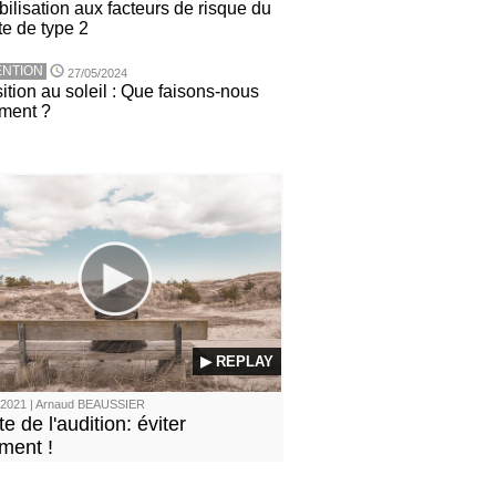
ilisation aux facteurs de risque du
te de type 2
NTION
27/05/2024
ition au soleil : Que faisons-nous
ement ?
▶ REPLAY
/2021 | Arnaud BEAUSSIER
te de l'audition: éviter
ement !