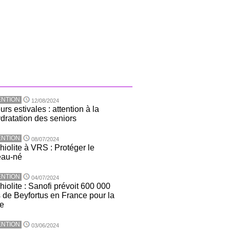
NTION
12/08/2024
rs estivales : attention à la
dratation des seniors
NTION
08/07/2024
hiolite à VRS : Protéger le
eau-né
NTION
04/07/2024
iolite : Sanofi prévoit 600 000
 de Beyfortus en France pour la
ée
NTION
03/06/2024