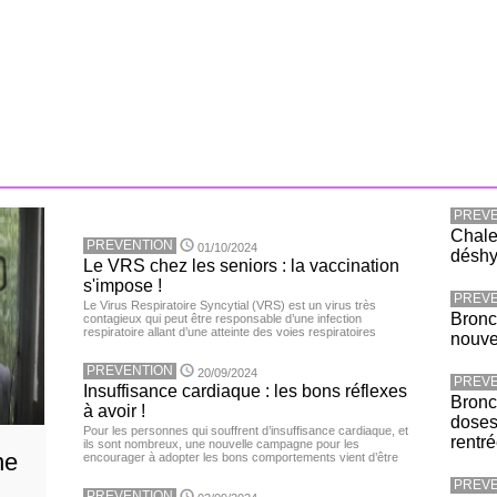
PREVE
Chaleu
PREVENTION
01/10/2024
déshy
Le VRS chez les seniors : la vaccination
s'impose !
PREVE
Le Virus Respiratoire Syncytial (VRS) est un virus très
Bronc
contagieux qui peut être responsable d’une infection
respiratoire allant d’une atteinte des voies respiratoires
nouv
PREVENTION
20/09/2024
PREVE
Insuffisance cardiaque : les bons réflexes
Bronch
à avoir !
doses
Pour les personnes qui souffrent d’insuffisance cardiaque, et
rentr
ils sont nombreux, une nouvelle campagne pour les
ne
encourager à adopter les bons comportements vient d’être
PREVE
PREVENTION