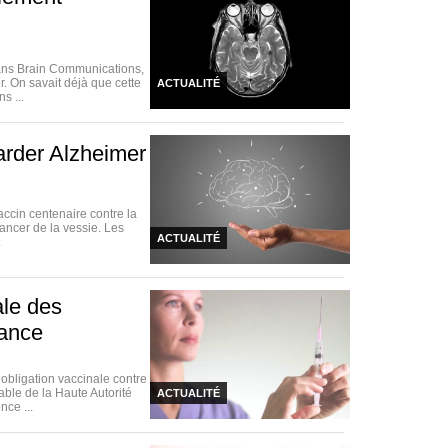
dans Brain Communications,
. On savait déjà que cette
ACTUALITÉ
s ...
arder Alzheimer
accin centenaire contre la
ancer de la vessie. Les
ACTUALITÉ
.
ale des
rance
bligation vaccinale contre
able de la Haute Autorité
ACTUALITÉ
nce ...