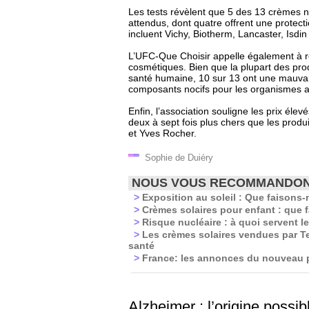
Les tests révèlent que 5 des 13 crèmes n
attendus, dont quatre offrent une protec
incluent Vichy, Biotherm, Lancaster, Isdin 
L’UFC-Que Choisir appelle également à r
cosmétiques. Bien que la plupart des pro
santé humaine, 10 sur 13 ont une mauvai
composants nocifs pour les organismes a
Enfin, l’association souligne les prix éle
deux à sept fois plus chers que les pro
et Yves Rocher.
Sophie de Duiéry
NOUS VOUS RECOMMANDO
>
Exposition au soleil : Que faisons-
>
Crèmes solaires pour enfant : que f
>
Risque nucléaire : à quoi servent l
>
Les crèmes solaires vendues par Te
santé
>
France: les annonces du nouveau pr
Alzheimer : l’origine possi